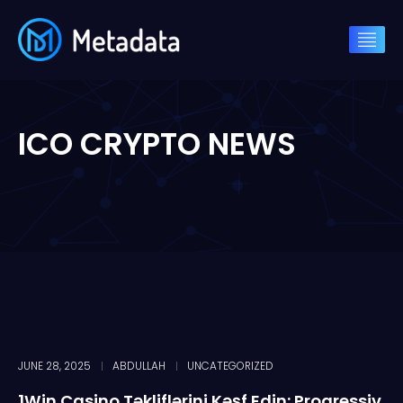
ICO CRYPTO NEWS
JUNE 28, 2025
ABDULLAH
UNCATEGORIZED
1Win Casino Təkliflərini Kəşf Edin: Proqressiv