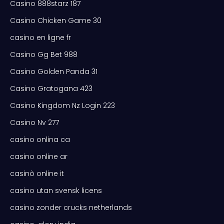
Casino 888starz 187
Casino Chicken Game 30
casino en ligne fr
Casino Gg Bet 988
Casino Golden Panda 31
Casino Gratogana 423
Casino Kingdom Nz Login 223
Casino Nv 277
casino onlina ca
casino online ar
casinò online it
casino utan svensk licens
casino zonder crucks netherlands