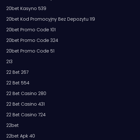
20bet Kasyno 539
20bet Kod Promocyjny Bez Depozytu 119
20bet Promo Code 101
20bet Promo Code 324
20bet Promo Code 51
213
22 Bet 267
22 Bet 554
22 Bet Casino 280
22 Bet Casino 431
22 Bet Casino 724
22bet
22bet Apk 40