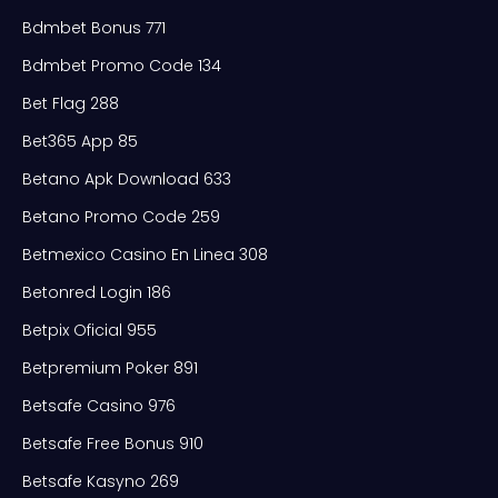
Bdmbet Bonus 771
Bdmbet Promo Code 134
Bet Flag 288
Bet365 App 85
Betano Apk Download 633
Betano Promo Code 259
Betmexico Casino En Linea 308
Betonred Login 186
Betpix Oficial 955
Betpremium Poker 891
Betsafe Casino 976
Betsafe Free Bonus 910
Betsafe Kasyno 269