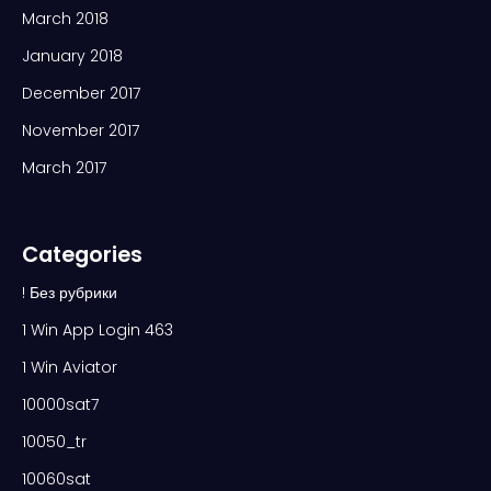
March 2018
January 2018
December 2017
November 2017
March 2017
Categories
! Без рубрики
1 Win App Login 463
1 Win Aviator
10000sat7
10050_tr
10060sat