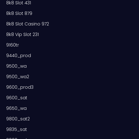
8k8 Slot 431
8k8 Slot 879
8k8 Slot Casino 972
8k8 Vip Slot 231
9160tr
9440_prod
9500_wa
9500_wa2
9600_prod3
9600_sat
9650_wa
9800_sat2
9835_sat