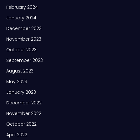
February 2024
January 2024
December 2023
November 2023
October 2023
September 2023
August 2023
May 2023
January 2023
December 2022
November 2022
October 2022
April 2022