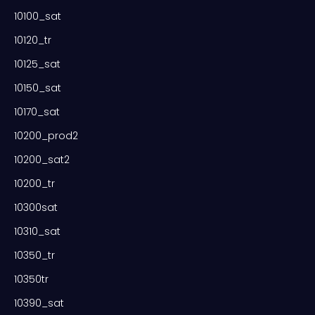
10100_sat
10120_tr
10125_sat
10150_sat
10170_sat
10200_prod2
10200_sat2
10200_tr
10300sat
10310_sat
10350_tr
10350tr
10390_sat