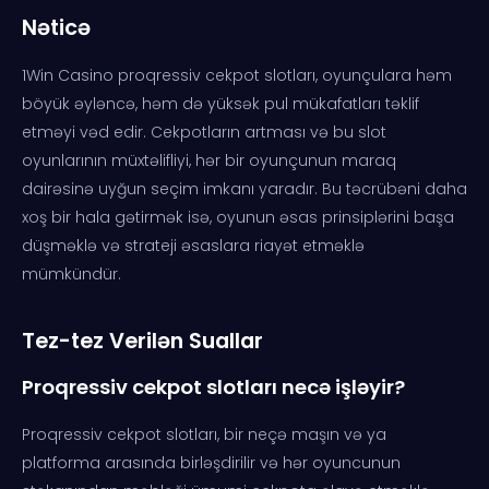
Nəticə
1Win Casino proqressiv cekpot slotları, oyunçulara həm
böyük əyləncə, həm də yüksək pul mükafatları təklif
etməyi vəd edir. Cekpotların artması və bu slot
oyunlarının müxtəlifliyi, hər bir oyunçunun maraq
dairəsinə uyğun seçim imkanı yaradır. Bu təcrübəni daha
xoş bir hala gətirmək isə, oyunun əsas prinsiplərini başa
düşməklə və strateji əsaslara riayət etməklə
mümkündür.
Tez-tez Verilən Suallar
Proqressiv cekpot slotları necə işləyir?
Proqressiv cekpot slotları, bir neçə maşın və ya
platforma arasında birləşdirilir və hər oyuncunun