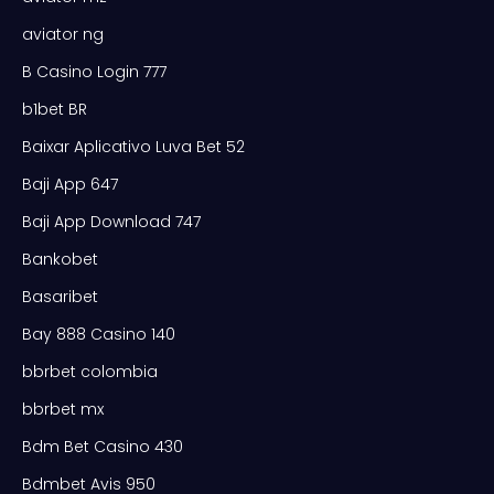
aviator ng
B Casino Login 777
b1bet BR
Baixar Aplicativo Luva Bet 52
Baji App 647
Baji App Download 747
Bankobet
Basaribet
Bay 888 Casino 140
bbrbet colombia
bbrbet mx
Bdm Bet Casino 430
Bdmbet Avis 950