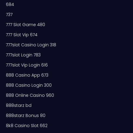
684
737
777 Slot Game 480
777 Slot Vip 674
777slot Casino Login 318
777slot Login 783
777slot Vip Login 616
888 Casino App 673
888 Casino Login 300
888 Online Casino 960
888starz bd
888starz Bonus 80
8k8 Casino Slot 662