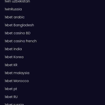
1win uzbekistan
1winRussia
1xbet arabic
1xbet Bangladesh
1xbet casino BD
1xbet casino french
1xbet india
1xbet Korea
1xbet KR
1xbet malaysia
1xbet Morocco
1xbet pt
1xbet RU
1xbet russia