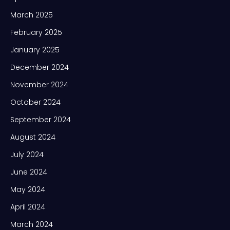
March 2025
February 2025
January 2025
December 2024
November 2024
October 2024
September 2024
August 2024
July 2024
June 2024
May 2024
April 2024
March 2024