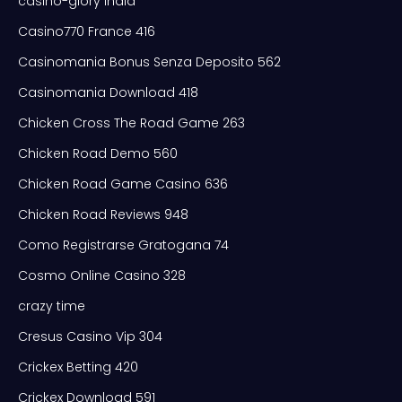
casino-glory india
Casino770 France 416
Casinomania Bonus Senza Deposito 562
Casinomania Download 418
Chicken Cross The Road Game 263
Chicken Road Demo 560
Chicken Road Game Casino 636
Chicken Road Reviews 948
Como Registrarse Gratogana 74
Cosmo Online Casino 328
crazy time
Cresus Casino Vip 304
Crickex Betting 420
Crickex Download 591