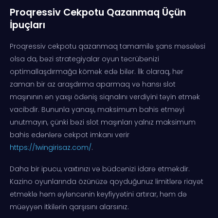
Proqressiv Cekpotu Qazanmaq Üçün
İpuçları
Proqressiv cekpotu qazanmaq tamamilə şans məsələsi
olsa da, bəzi strategiyalar oyun təcrübənizi
optimallaşdırmağa kömək edə bilər. İlk olaraq, hər
zaman bir az araşdırma aparmaq və hansı slot
maşınının ən yaxşı ödəniş siqnalını verdiyini təyin etmək
vacibdir. Bununla yanaşı, maksimum bahis etməyi
unutmayın, çünki bəzi slot maşınları yalnız maksimum
bahis edənlərə cekpot imkanı verir
https://1wingirisaz.com/
.
Daha bir ipucu, vaxtınızı və büdcənizi idarə etməkdir.
Kazino oyunlarında özünüzə qoyduğunuz limitlərə riayət
etməklə həm əyləncənin keyfiyyətini artırar, həm də
müəyyən itkilərin qarşısını alarsınız.