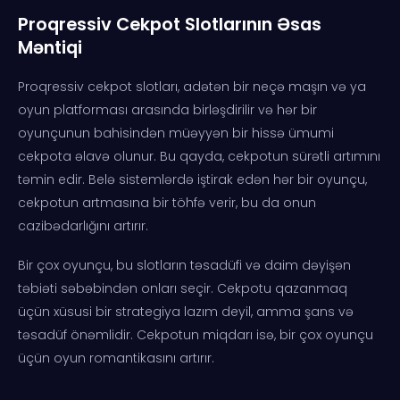
Proqressiv Cekpot Slotlarının Əsas
Məntiqi
Proqressiv cekpot slotları, adətən bir neçə maşın və ya
oyun platforması arasında birləşdirilir və hər bir
oyunçunun bahisindən müəyyən bir hissə ümumi
cekpota əlavə olunur. Bu qayda, cekpotun sürətli artımını
təmin edir. Belə sistemlərdə iştirak edən hər bir oyunçu,
cekpotun artmasına bir töhfə verir, bu da onun
cazibədarlığını artırır.
Bir çox oyunçu, bu slotların təsadüfi və daim dəyişən
təbiəti səbəbindən onları seçir. Cekpotu qazanmaq
üçün xüsusi bir strategiya lazım deyil, amma şans və
təsadüf önəmlidir. Cekpotun miqdarı isə, bir çox oyunçu
üçün oyun romantikasını artırır.