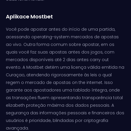
Aplikace Mostbet
Você pode apostar antes do início de uma partida,
acessando operating-system mercados de apostas
ao vivo. Outra forma comum sobre apostar, em os
quais você faz suas apostas antes dos jogos, com
mercados disponíveis até 2 dias antes carry out
evento. A Mostbet detém uma licença válida emitida na
Curaçao, atendendo rigorosamente às leis o qual
regem o mercado de apostas on the internet. Isso
garante aos apostadores uma tablado íntegra, onde
as transações fluem apresentando transparência total
elizabeth proteção máxima dos dados pessoais. A
segurança das informações pessoais e financeiros dos
usuários é prioridade, blindadas por criptografia
avançada.