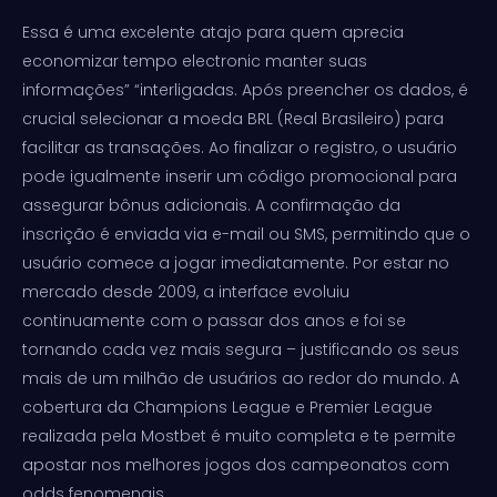
Essa é uma excelente atajo para quem aprecia
economizar tempo electronic manter suas
informações” “interligadas. Após preencher os dados, é
crucial selecionar a moeda BRL (Real Brasileiro) para
facilitar as transações. Ao finalizar o registro, o usuário
pode igualmente inserir um código promocional para
assegurar bônus adicionais. A confirmação da
inscrição é enviada via e-mail ou SMS, permitindo que o
usuário comece a jogar imediatamente. Por estar no
mercado desde 2009, a interface evoluiu
continuamente com o passar dos anos e foi se
tornando cada vez mais segura – justificando os seus
mais de um milhão de usuários ao redor do mundo. A
cobertura da Champions League e Premier League
realizada pela Mostbet é muito completa e te permite
apostar nos melhores jogos dos campeonatos com
odds fenomenais.