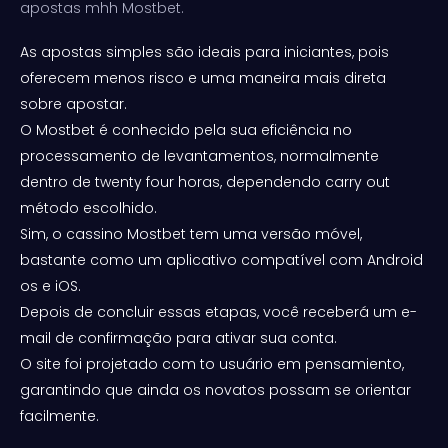
apostas mhh Mostbet.
As apostas simples são ideais para iniciantes, pois
oferecem menos risco e uma maneira mais direta
sobre apostar.
O Mostbet é conhecido pela sua eficiência no
processamento de levantamentos, normalmente
dentro de twenty four horas, dependendo carry out
método escolhido.
Sim, o cassino Mostbet tem uma versão móvel,
bastante como um aplicativo compatível com Android
os e iOS.
Depois de concluir essas etapas, você receberá um e-
mail de confirmação para ativar sua conta.
O site foi projetado com to usuário em pensamiento,
garantindo que ainda os novatos possam se orientar
facilmente.