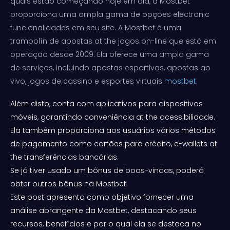
quais estão começando hoje em dia, a Mostbet
proporciona uma ampla gama de opções electronic
funcionalidades em seu site. A Mostbet é uma
trampolín de apostas at the jogos on-line que está em
operação desde 2009. Ela oferece uma ampla gama
de serviços, incluindo apostas esportivas, apostas ao
vivo, jogos de cassino e esportes virtuais
mostbet
.
Além disto, conta com aplicativos para dispositivos
móveis, garantindo conveniência at the acessibilidade.
Ela também proporciona aos usuários vários métodos
de pagamento como cartões para crédito, e-wallets at
the transferências bancárias.
Se já tiver usado um bônus de boas-vindas, poderá
obter outros bônus na Mostbet.
Este post apresenta como objetivo fornecer uma
análise abrangente da Mostbet, destacando seus
recursos, benefícios e por o qual ela se destaca no