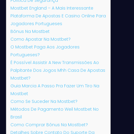
Política De Segurança
Mostbet England – A Mais Interessante
Plataforma De Apostas E Casino Online Para
Jogadores Portugueses
Bônus Na Mostbet
Como Apostar Na Mostbet?
O Mostbet Paga Aos Jogadores
Portugueses?
É Possível Assistir A New Transmissões Ao
Palpitante Dos Jogos Mhh Casa De Apostas
Mostbet?
Guia Marcia A Passo Pra Fazer Um Tiro Na
Mostbet
Como Se Suceder Na Mostbet?
Métodos De Pagamento Weil Mostbet No
Brasil
Como Comprar Bônus Na Mostbet?
Detalhes Sobre Contato Do Suporte Da