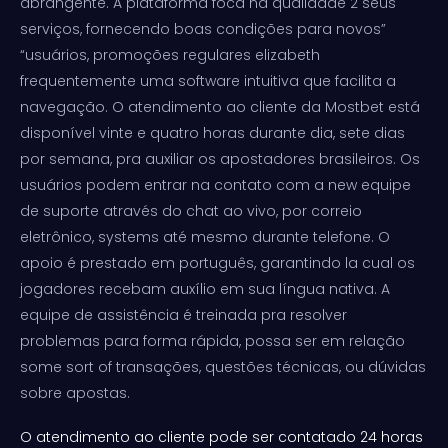
abrangente. A plataforma foca na qualidade 2 seus
serviços, fornecendo boas condições para novos”
“usuários, promoções regulares elizabeth
frequentemente uma software intuitiva que facilita a
navegação. O atendimento ao cliente da Mostbet está
disponível vinte e quatro horas durante dia, sete dias
por semana, pra auxiliar os apostadores brasileiros. Os
usuários podem entrar na contato com a new equipe
de suporte através do chat ao vivo, por correio
eletrônico, systems até mesmo durante telefone. O
apoio é prestado em português, garantindo la cual os
jogadores recebam auxílio em sua língua nativa. A
equipe de assistência é treinada pra resolver
problemas para forma rápida, possa ser em relação
some sort of transações, questões técnicas, ou dúvidas
sobre apostas.
O atendimento ao cliente pode ser contatado 24 horas