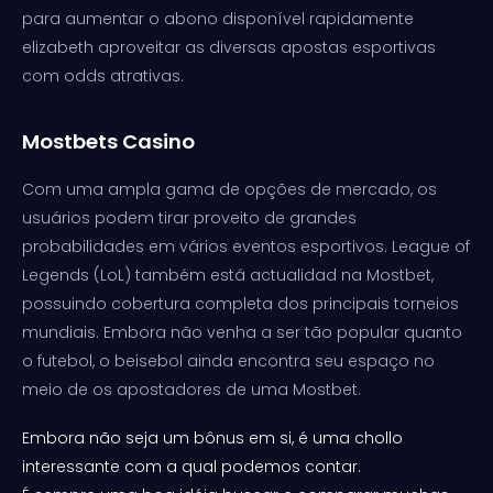
para aumentar o abono disponível rapidamente
elizabeth aproveitar as diversas apostas esportivas
com odds atrativas.
Mostbets Casino
Com uma ampla gama de opções de mercado, os
usuários podem tirar proveito de grandes
probabilidades em vários eventos esportivos. League of
Legends (LoL) também está actualidad na Mostbet,
possuindo cobertura completa dos principais torneios
mundiais. Embora não venha a ser tão popular quanto
o futebol, o beisebol ainda encontra seu espaço no
meio de os apostadores de uma Mostbet.
Embora não seja um bônus em si, é uma chollo
interessante com a qual podemos contar.