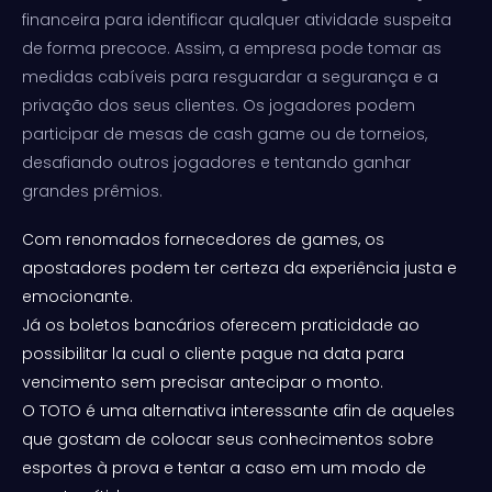
financeira para identificar qualquer atividade suspeita
de forma precoce. Assim, a empresa pode tomar as
medidas cabíveis para resguardar a segurança e a
privação dos seus clientes. Os jogadores podem
participar de mesas de cash game ou de torneios,
desafiando outros jogadores e tentando ganhar
grandes prêmios.
Com renomados fornecedores de games, os
apostadores podem ter certeza da experiência justa e
emocionante.
Já os boletos bancários oferecem praticidade ao
possibilitar la cual o cliente pague na data para
vencimento sem precisar antecipar o monto.
O TOTO é uma alternativa interessante afin de aqueles
que gostam de colocar seus conhecimentos sobre
esportes à prova e tentar a caso em um modo de