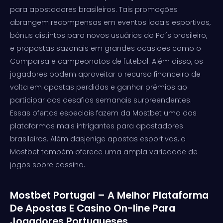
para apostadores brasileiros. Tais promoções
abrangem recompensas em eventos locais esportivos,
bônus distintos para novos usuários do País brasileiro,
e propostas sazonais em grandes ocasiões como o
Comparsa e campeonatos de futebol. Além disso, os
jogadores podem aproveitar o recurso financeiro de
volta em apostas perdidas e ganhar prêmios ao
participar dos desafios semanais surpreendentes.
Essas ofertas especiais fazem da Mostbet uma das
plataformas mais intrigantes para apostadores
brasileiros. Além dasjenige apostas esportivas, a
Mostbet também oferece uma ampla variedade de
jogos sobre cassino.
Mostbet Portugal – A Melhor Plataforma
De Apostas E Casino On-line Para
Jogadores Portugueses