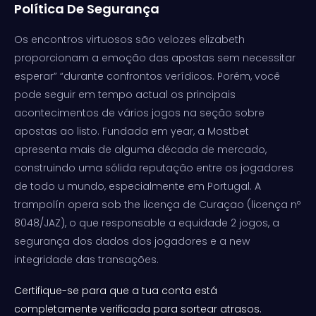
Política De Segurança
Os encontros virtuosos são velozes elizabeth
proporcionam a emoção das apostas sem necessitar
esperar” “durante confrontos verídicos. Porém, você
pode seguir em tempo actual os principais
acontecimentos de vários jogos na seção sobre
apostas ao listo. Fundada em year, a Mostbet
apresenta mais de alguma década de mercado,
construindo uma sólida reputação entre os jogadores
de todo u mundo, especialmente em Portugal. A
trampolín opera sob the licença de Curaçao (licença nº
8048/JAZ), o que responsable a equidade 2 jogos, a
segurança dos dados dos jogadores e a new
integridade das transações.
Certifique-se para que a tua conta está
completamente verificada para sortear atrasos.