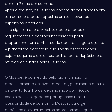
por dia, 7 dias por semana.
Após o registro, os usuários podem dormir dinheiro em
tua conta e produzir apostas em teus eventos
esportivos preferidos.
Isso significa que a Mostbet adere a todos os
regulamentos e padrões necessários para
proporcionar um ambiente de apostas seguro e justo.
A plataforma garante la cual todas as transações
sejam seguras e eficientes, facilitando to depósito e a
retirada de fundos pelos usuários.
O Mostbet é conhecido pela tua eficiência no
processamento de levantamentos, geralmente dentro
de twenty-four horas, dependendo do método
escolhido. Os jogadores portugueses tem a
possibilidade de confiar no Mostbet para gerir
depósitos e levantamentos sobre forma segura