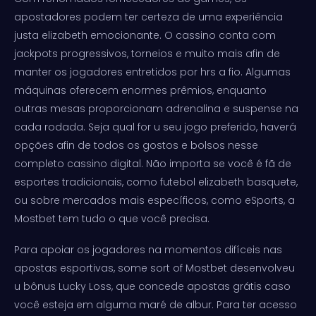
apostadores podem ter certeza de uma experiência
justa elizabeth emocionante. O cassino conta com
jackpots progressivos, torneios e muito mais afin de
manter os jogadores entretidos por hrs a fio. Algumas
máquinas oferecem enormes prêmios, enquanto
outras mesas proporcionam adrenalina e suspense na
cada rodada. Seja qual for u seu jogo preferido, haverá
opções afin de todos os gostos e bolsos nesse
completo cassino digital. Não importa se você é fã de
esportes tradicionais, como futebol elizabeth basquete,
ou sobre mercados mais específicos, como eSports, a
Mostbet tem tudo o que você precisa.
Para apoiar os jogadores na momentos difíceis nas
apostas esportivas, some sort of Mostbet desenvolveu
u bônus Lucky Loss, que concede apostas grátis caso
você esteja em alguma maré de albur. Para ter acesso