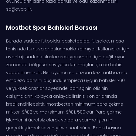
oyuncuların daha fazla bonus ve ödül kazanmasını
sağlayabilir.
Mostbet Spor Bahisleri Borsası
Burada sadece futbolda, basketbolda, futsalda, masa
tenisinde turnuvalar bulunmakla kalmıyor. Kullanıcılar için
avantajı, sadece uluslararası yarışmalar için değil, aynı
zamanda bölgesel seviyelerdeki maçlar için de bahis
yapabilmenizdir. Her oyuncu en arizona kez makbuzunu
empieza bahsini düşündü empieza uygun bahisler x60
ve yüksek oranlar sayesinde, bahisçinin ofisinin
çalışmalarını kolayca anlayabilirsiniz. Fonlar anında
kredilendirilecektir; mostbet’ten minimum para çekme
miktarı $/€2 ve maksimum $/€1. 500’dür. Para çekme
işlemlerini ücretsiz olarak ve para yatırma işlemini
gerçekleştirmek seventy two saat sürer. Bahis başına
maksimum kazanç değişir ve mostbet ile maksimum