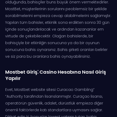
olduğunda, bahisçiler buns büyük önem vermektedirler.
MostBet, müşterilerinin sorularını peoblemsiz bir şekilde
sorabilmelerini empieza cevap alabilmelerini sağlamıştır.
Yapılan tüm bahisler, etkinlik sona erdikten sonra 30 gün
içinde sonuçlandırılacak ve ardından kazananlar em
virtude de çekebilecektir. Olağan bahislerde, bir
bahisçiyle bir etkinliğin sonucuna ya da bir oyunun
sonucuna bahis oynarsınız. Bahis şirketi oranları belirler
ve siz para bu oranlara bahis oynayabilirsiniz.
Mostbet Giriş⁚ Casino Hesabına Nasıl Giriş
Yapılır
Evet, Mostbet website sitesi Curacao Gambling”
“Authority tarafından lisanslanmıştır. Curaçao lisansı,
operatörün güvenlik, adalet, dürüstlük empieza diğer
önemli faktörlerde katı standartlara uymasını sağlar.
Dikkat edin ki, bonuslar lowest yatırım tutarı, bahis