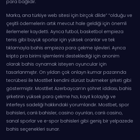
para bağlıdır.
Marka, ana türkiye web sitesi için birçok dilde” “olduğu ve
çeşitli ödemelerin artık mevcut hale geldiği için önemli
ilerlemeler kaydetti. Ayrıca futbol, basketbol empieza
tenis gibi büyük sporlar için yüksek oranlar ve tek
tıklamayla bahis empieza para çekme işlevleri. Ayrıca
kripto pra birimi işlemlerini desteklediği için anonim
olarak bahis oynamak isteyen oyuncular için
tasarlanmıştır. On yıldan çok onlayn kumar pazarında
tecrübesi ile MostBet kendini dürüst bukmeker şirketi gibi
göstermiştir. MostBet Azerbaycan’ın şöhret iddiası, bahis
şirketinin yüksek para çekme hızı, kayıt kolaylığı ve
interfeys sadeliği hakkındaki yorumlarıdır. Mostbet, spor
bahisleri, canlı bahisler, casino oyunları, canlı casino,
sanal sporlar ve e-spor bahisleri gibi geniş bir yelpazede
bahis seçenekleri sunar.