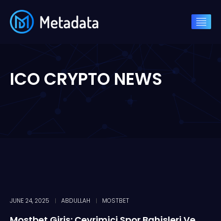
ICO CRYPTO NEWS
JUNE 24, 2025
ABDULLAH
MOSTBET
Mostbet Giriş: Çevrimiçi Spor Bahisleri Ve