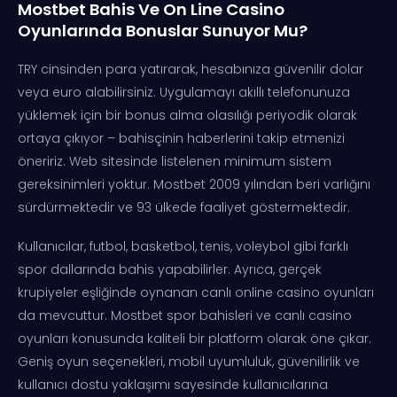
Mostbet Bahis Ve On Line Casino
Oyunlarında Bonuslar Sunuyor Mu?
TRY cinsinden para yatırarak, hesabınıza güvenilir dolar
veya euro alabilirsiniz. Uygulamayı akıllı telefonunuza
yüklemek için bir bonus alma olasılığı periyodik olarak
ortaya çıkıyor – bahisçinin haberlerini takip etmenizi
öneririz. Web sitesinde listelenen minimum sistem
gereksinimleri yoktur. Mostbet 2009 yılından beri varlığını
sürdürmektedir ve 93 ülkede faaliyet göstermektedir.
Kullanıcılar, futbol, ​​basketbol, ​​tenis, voleybol gibi farklı
spor dallarında bahis yapabilirler. Ayrıca, gerçek
krupiyeler eşliğinde oynanan canlı online casino oyunları
da mevcuttur. Mostbet spor bahisleri ve canlı casino
oyunları konusunda kaliteli bir platform olarak öne çıkar.
Geniş oyun seçenekleri, mobil uyumluluk, güvenilirlik ve
kullanıcı dostu yaklaşımı sayesinde kullanıcılarına