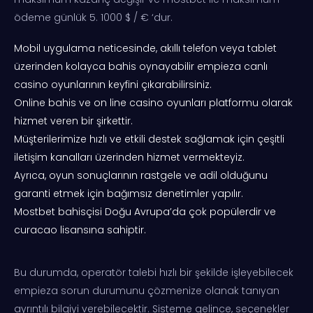
ödeme günlük 5. 1000 $ / € ‘dur.
Mobil uygulama neticesinde, akıllı telefon veya tablet
üzerinden kolayca bahis oynayabilir empieza canlı
casino oyunlarının keyfini çıkarabilirsiniz.
Online bahis ve on line casino oyunları platformu olarak
hizmet veren bir şirkettir.
Müşterilerimize hızlı ve etkili destek sağlamak için çeşitli
iletişim kanalları üzerinden hizmet vermekteyiz.
Ayrıca, oyun sonuçlarının rastgele ve adil olduğunu
garanti etmek için bağımsız denetimler yapılır.
Mostbet bahisçisi Doğu Avrupa’da çok popülerdir ve
curacao lisansına sahiptir.
Bu durumda, operatör talebi hızlı bir şekilde işleyebilecek
empieza sorun durumunu çözmenize olanak tanıyan
ayrıntılı bilgiyi verebilecektir. Sisteme gelince, seçenekler