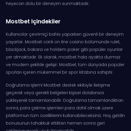
heyecan dolu bir deneyim sunmaktadır.
Mostbet Içindekiler
Kullanıcılar çevrimiçi bahis yaparken güvenli bir deneyim
yaşarlar. Mostbet canlı on line casino bölümünde rulet,
blackjack, bakara ve holdem poker gibi popüler oyunlar
yer almaktadır. Ek olarak, mostbet hala ayakta durmaz
ve modern şekilde gelişir. Mostbet, tüm dünyada popüler
sporları içeren mükemmel bir spor kitabına sahiptir.
Doğrulama işlemi Mostbet destek ekibiyle iletişime
geçerek veya gerekli belgeleri kişisel dolabınıza
yükleyerek tamamlanabilir. Doğrulama tamamlandıktan
sonra, para çekme işlemleri para dahil olmak üzere
platformun tüm özelliklerini kullanabileceksiniz. Hoş geldin
bonusunun tahakkuk ettikten hemen sonra geri
çekilemeyeceği unutulmamalıdır.