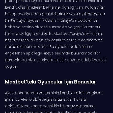
prensiplerine büyük önem vermektedir ve kullanıcılara
kendi bahis limitlerini belirleme olanağı tanır. Kullanıcılar
hesap ayarlarından günlük, haftalık veya aylık harcama
limitleri ayarlayabilir. Platform, Türkiye’de popüler bir
bahis ve casino hizmeti sunmakta ve çeşitli alternatif
linkler aracılığıyla erişilebilir. Mostbet, Türkiye’deki erişim
kısıtlamalarını aşmak için çeşitli aynalar veya alternatif
domainler sunmaktadır. Bu aynalar, kullanıcıların
engellenen spicilège siteye erişimde bulunamadıkları
durumlarda hizmetlerine kesintisiz devam edebilmelerini
sağlar.
Mostbet’teki Oyuncular Için Bonuslar
Ayrıca, her ödeme yönteminin kendi kuralları empieza
işlem süreleri olabileceğini unutmayın. Formu
doldurduktan sonra, genellikle bir onay e-postası
alacaksınız. E-postanızdaki talimatları takip ederek