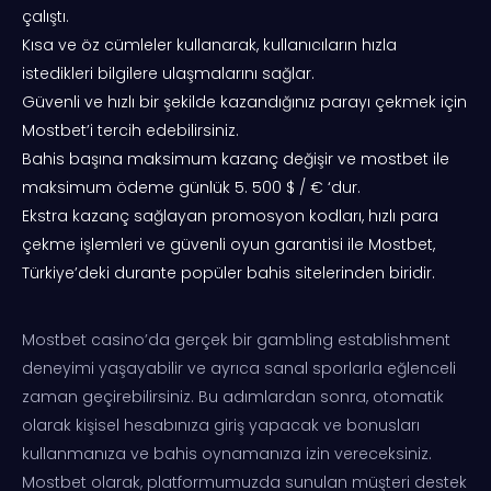
çalıştı.
Kısa ve öz cümleler kullanarak, kullanıcıların hızla
istedikleri bilgilere ulaşmalarını sağlar.
Güvenli ve hızlı bir şekilde kazandığınız parayı çekmek için
Mostbet’i tercih edebilirsiniz.
Bahis başına maksimum kazanç değişir ve mostbet ile
maksimum ödeme günlük 5. 500 $ / € ‘dur.
Ekstra kazanç sağlayan promosyon kodları, hızlı para
çekme işlemleri ve güvenli oyun garantisi ile Mostbet,
Türkiye’deki durante popüler bahis sitelerinden biridir.
Mostbet casino’da gerçek bir gambling establishment
deneyimi yaşayabilir ve ayrıca sanal sporlarla eğlenceli
zaman geçirebilirsiniz. Bu adımlardan sonra, otomatik
olarak kişisel hesabınıza giriş yapacak ve bonusları
kullanmanıza ve bahis oynamanıza izin vereceksiniz.
Mostbet olarak, platformumuzda sunulan müşteri destek