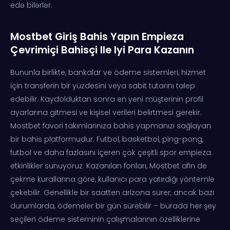
edə bilərlər.
Mostbet Giriş Bahis Yapın Empieza
Çevrimiçi Bahisçi Ile Iyi Para Kazanın
Bununla birlikte, bankalar ve ödeme sistemleri, hizmet
için transferin bir yüzdesini veya sabit tutarını talep
edebilir. Kaydolduktan sonra en yeni müşterinin profil
ayarlarına gitmesi ve kişisel verileri belirtmesi gerekir.
Mostbet favori takımlarınıza bahis yapmanızı sağlayan
bir bahis platformudur. Futbol, basketbol, ping-pong,
futbol ve daha fazlasını içeren çok çeşitli spor empieza
etkinlikler sunuyoruz. Kazanılan fonları, Mostbet afin de
çekme kurallarına göre, kullanıcı para yatırdığı yöntemle
çekebilir. Genellikle bir saatten arizona sürer, ancak bazı
durumlarda, ödemeler bir gün sürebilir – burada her şey
seçilen ödeme sisteminin çalışmalarının özelliklerine