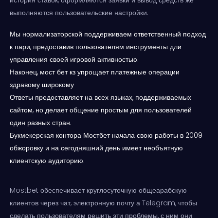
выполняются пользовательские настройки.
Мы нормализаторской поддерживаем ответственный подход
к пари, предоставив пользователям инструменты дли
управления своей игровой активностью.
Наконец, мост бет кз упрощает платежные операции
здравому широкому
Ответы предоставляет на всех языках, поддерживаемых
сайтом, но делает общение простым для пользователей
один разных стран.
Букмекерская контора Мостбет начала свою работы в 2009
обжоровку и на сегодняшний день имеет необъятную
клиентскую аудиторию.
Mostbet обеспечивает круглосуточную общеарабскую
клиентов через чат, электронную почту а Telegram, чтобы
сделать пользователям решить эти проблемы, с ним они