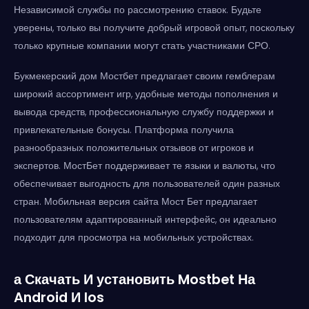
Независимой службы по рассмотрению ставок. Будьте
уверены, только вы получите добрый игровой опыт, поскольку
только крупные компании могут стать участниками СРО.
Букмекерский дом Мостбет предлагает своим гемблерам
широкий ассортимент игр, удобные методы пополнения и
вывода средств, профессиональную службу поддержки и
привлекательные бонусы. Платформа получила
разнообразных положительных отзывов от игроков и
экспертов. МостБет поддерживает те языки и валюты, что
обеспечивает выгодность для пользователей один разных
стран. Мобильная версия сайта Мост Бет предлагает
пользователям адаптированный интерфейс, он идеально
подходит для просмотра на мобильных устройствах.
а Скачать И установить Mostbet На
Android И Ios