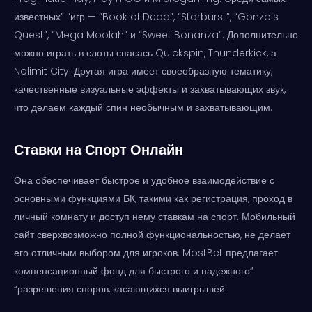
известных” “игр — “Book of Dead”, “Starburst”, “Gonzo’s
Quest”, “Mega Moolah” и “Sweet Bonanza”. Дополнительно
можно играть в слоты спасась Quickspin, Thunderkick, а
Nolimit City. Другая игра имеет своеобразную тематику,
качественные визуальные эффекты и захватывающих звук,
что делаем каждый спин необычным и захватывающим.
Ставки на Спорт Онлайн
Она обеспечивает быстрое и удобное взаимодействие с
основными функциями БК, такими как регистрация, проход в
личный комнату и доступ нему ставкам на спорт. Мобильный
сайт сверхвозможно полной функциональностью, не делает
его отличным выбором для игроков. MostBet предлагает
компенсационный фонд для быстрого и надежного”
“разрешения споров, касающихся выигрышей.