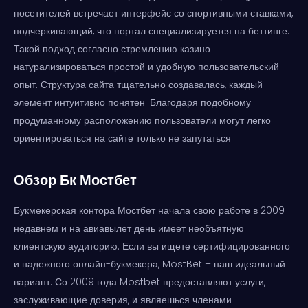
посетителей встречает интерфейс со спортивными ставками,
подчеркивающий, что портал специализируется на беттинге.
Такой подход согласно стремлению казино
натурализироваться простой и удобную пользовательский
опыт. Структура сайта тщательно создавалась, каждый
элемент интуитивно понятен. Благодаря подобному
продуманному расположению пользователи могут легко
ориентироваться на сайте только не запутаться.
Обзор Бк Мостбет
Букмекерская контора Мостбет начала свою работе в 2009
недавнем и на авиавылет день имеет необъятную
клиентскую аудиторию. Если вы ищете сертифицированного
и надежного онлайн-букмекера, MostBet – наш идеальный
вариант. Со 2009 года Mostbet предоставляют услуги,
заслуживающие доверия, и являешься членами