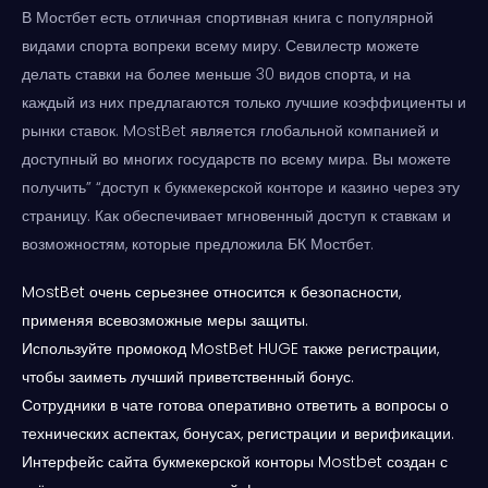
В Мостбет есть отличная спортивная книга с популярной
видами спорта вопреки всему миру. Севилестр можете
делать ставки на более меньше 30 видов спорта, и на
каждый из них предлагаются только лучшие коэффициенты и
рынки ставок. MostBet является глобальной компанией и
доступный во многих государств по всему мира. Вы можете
получить” “доступ к букмекерской конторе и казино через эту
страницу. Как обеспечивает мгновенный доступ к ставкам и
возможностям, которые предложила БК Мостбет.
MostBet очень серьезнее относится к безопасности,
применяя всевозможные меры защиты.
Используйте промокод MostBet HUGE также регистрации,
чтобы заиметь лучший приветственный бонус.
Сотрудники в чате готова оперативно ответить а вопросы о
технических аспектах, бонусах, регистрации и верификации.
Интерфейс сайта букмекерской конторы Mostbet создан с