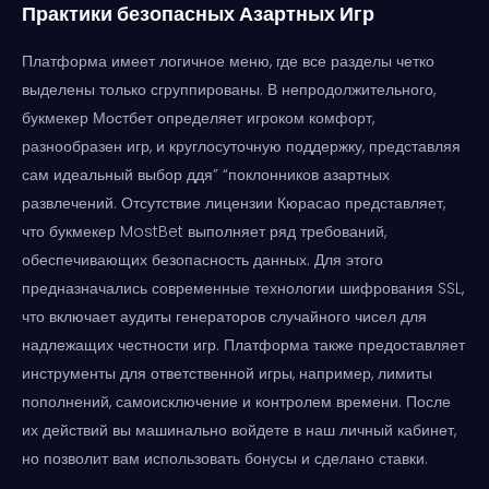
Практики безопасных Азартных Игр
Платформа имеет логичное меню, где все разделы четко
выделены только сгруппированы. В непродолжительного,
букмекер Мостбет определяет игроком комфорт,
разнообразен игр, и круглосуточную поддержку, представляя
сам идеальный выбор ддя” “поклонников азартных
развлечений. Отсутствие лицензии Кюрасао представляет,
что букмекер MostBet выполняет ряд требований,
обеспечивающих безопасность данных. Для этого
предназначались современные технологии шифрования SSL,
что включает аудиты генераторов случайного чисел для
надлежащих честности игр. Платформа также предоставляет
инструменты для ответственной игры, например, лимиты
пополнений, самоисключение и контролем времени. После
их действий вы машинально войдете в наш личный кабинет,
но позволит вам использовать бонусы и сделано ставки.