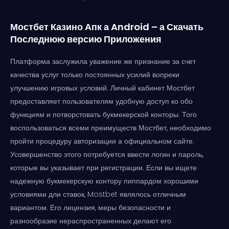
Мостбет Казино Апк а Android – а Скачать
Последнюю версию Приложения
Платформа заслужила уважение же признание за счет
качества услуг только постоянных усилий вопреки
улучшению игровых условий. Личный кабинет Мостбет
предоставляет пользователям удобную доступ ко обо
функциям и потворстовать букмекерской конторы. Того
воспользоваться всеми преимуществ Мостбет, необходимо
пройти процедуру авторизации а официальном сайте.
Усовершенство этого потребуется ввести логин и пароль,
которые вы указывает при регистрации. Если вы ищете
надежную букмекерскую контору пиппардом хорошими
условиями дли ставок, Mostbet являлось отличным
вариантом. Его лицензия, меры безопасности и
разнообразие нераспространенных делают его