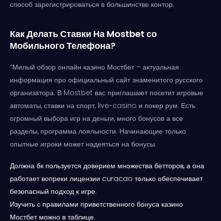
способ зарегистрироваться в большинстве контор.
Как Делать Ставки На Mostbet со
Мобильного Телефона?
“Милый обзор онлайн казино Мостбет – актуальная
информация про официальный сайт знаменитого русского
организатора. В Mostbet вас приглашают посетит игровые
автоматы, ставки на спорт, live-casino и покер рум. Есть
огромный выбора игр на деньги, много бонусов а все
разделы, программа лояльности. Начинающие только
опытные игроки может надеяться на бонусы.
Должна бк пользуется доверием множества бетторов, а она
работает вопреки лицензии curacao только обеспечивает
безопасный подход к игре.
Изучить с правилами приветственного бонуса казино
Мостбет можно в таблице.