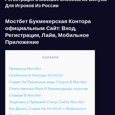
Для Игроков Из России
Мостбет Букмекерская Контора
официальным Сайт: Вход,
Регистрация, Лайв, Мобильное
Приложение
Content
Промокод Мостбет
Особенности Конторы Mostbet
Ставки На Различные виды Спорта В Мостбет
Ответственная Игра И Рекомендации ноунсом
Ставкам В Мостбет
Лицензия а Правовой Статус Сайта Мостбет
Как Делать Ставки На Mostbet с Мобильного