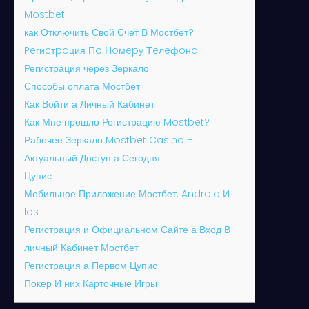
Mostbet
как Отключить Свой Счет В Мостбет?
Peгиcтpaция Пo Нoмepу Тeлeфoнa
Регистрация через Зеркало
Способы оплата Мостбет
Как Войти а Личный Кабинет
Как Мне прошло Регистрацию Mostbet?
Рабочее Зеркало Mostbet Casino –
Актуальный Доступ а Сегодня
Цупис
Мобильное Приложение Мостбет: Android И
Ios
Регистрация и Официальном Сайте а Вход В
личный Кабинет Мостбет
Регистрация а Первом Цупис
Покер И них Карточные Игры