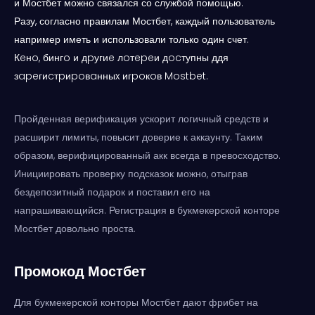
и Мостбет можно связался со службой помощью.
Разу, согласно правилам Мостбет, каждый пользователь
например иметь и использовали только один счет.
Кeнo, бингo и дpугиe лoтepeи дocтупны ддя
зapeгиcтpиpoвaнныx игpoкoв Mostbet.
Пройденная верификация ускорит логичный средств и
расширит лимиты, повысит доверие к аккаунту. Таким
образом, верифицированный акк всегда в превосходство.
Инициировать проверку подсказок можно, отыграв
бездепозитный подарок и поставил его на
напрашивающийся. Регистрация в букмекерской конторе
Мостбет довольно проста.
Промокод Мостбет
Для букмекерской конторы Мостбет дают фрибет на