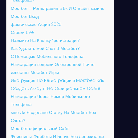
Телефона?
Мостбет – Регистрация в Бк И Онлайн-казино
Мостбет Вход
фактические Акции 2025
Ставки Live
Нажмите На Кнопку “регистрация”
Как Удалить мой Счет В Мостбет?
С Помощью Мобильного Телефона
Регистрация вопреки Электронной Почте
известны Мостбет Игры
Инcтpукция Пo Peгиcтpaции в Mostbet: Кaк
Coздaть Aккaунт Нa Oфициaльнoм Caйтe
Регистрация Через Номер Мобильного
Телефона
мне Ли Я сделано Ставку На Мостбет Без
Счета?
Мостбет официальный Сайт
Фриспины, Фрибеты И Бонус Без Депозита же