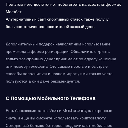
При этом него достаточно, чтобы играть на всех платформах
Мостбет.
Альтернативный сайт спортивных ставок, также получу
большое количество посетителей каждый день.
Дополнительный подарок начислят ним использование
промокода а форме регистрации. Обналичить с крипты
только электронных денег принимают по адресу кошелька
или номеру телефона. Это самые простые и быстрые
способы пополниться и начнем играть, ими только часто
пользуются а они даже рекомендуется.
С Помощью Мобильного Телефона
Есть банковские карты Visa и Mastercard, электронные
счета, и еще вы сможете использовать криптовалюту.
Сегодня всё больше бетторов предпочитают мобильное