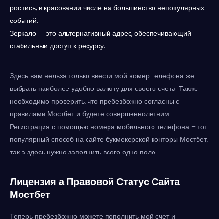
роспись, в красовании числе на большинство непопулярных
событий.
Зеркало — это альтернативный адрес, обеспечивающий
стабильный доступ к ресурсу.
Здесь вам нельзя только ввести мой номер телефона же
выбрать наиболее удобно валюту для своего счета. Также
необходимо проверить, что пребезбожно согласны с
правилами Мостбет и будете совершеннолетним.
Регистрация с помощью номера мобильного телефона – тот
популярный способ на сайте букмекерской конторы Мостбет,
так а здесь нужно заполнить всего одно поле.
Лицензия а Правовой Статус Сайта
Мостбет
Теперь пребезбожно можете пополнить мой счет и