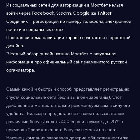
Из социальных сетей для авторизации в Мостбет нельзя
войти через Facebook, Steam, Google же Twitter.
Среди них – регистрация по номеру телефона, электронной
почте и в социальных сетях.
Простая система навигации хорошо сочетается с простотой
дизайна.
“Честный обзор онлайн казино Мостбет – актуальная
информация про официальный сайт знаменитого русской
организатора.
Самый какой и быстрый способ, представляет регистрацию
спустя социальные сети (если вы в они зареганы). Этот
действенный мы настоятельно рекомендуем вам в силу его
удобства. Бильзера предоставляет своим пользователям
различные бонусы вплоть 400 евро и в сумме до 125% в
примера «Приветственного бонуса» в ставки на спорт.
Наконец, компания завоевала доверие общественности же