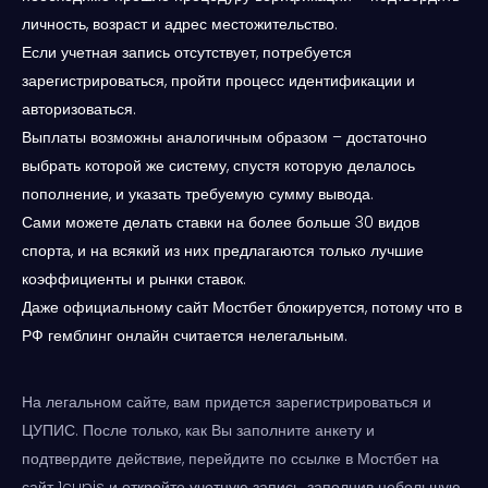
личность, возраст и адрес местожительство.
Если учетная запись отсутствует, потребуется
зарегистрироваться, пройти процесс идентификации и
авторизоваться.
Выплаты возможны аналогичным образом – достаточно
выбрать которой же систему, спустя которую делалось
пополнение, и указать требуемую сумму вывода.
Сами можете делать ставки на более больше 30 видов
спорта, и на всякий из них предлагаются только лучшие
коэффициенты и рынки ставок.
Даже официальному сайт Мостбет блокируется, потому что в
РФ гемблинг онлайн считается нелегальным.
На легальном сайте, вам придется зарегистрироваться и
ЦУПИС. После только, как Вы заполните анкету и
подтвердите действие, перейдите по ссылке в Мостбет на
сайт 1cupis и откройте учетную запись, заполнив небольшую