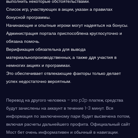
выполнить некоторые обстоятельствами.
Список игр, участвующих в акции, указан а правилах
бонусной программы.
Начинающие и опытные игроки могут надеяться на бонусы.
Администрация портала приспособлена круглосуточно и
обязана помочь.
Верификация обязательна для вывода
материальнопроизводственных, а также ддя участия в
немногих акциях и программах.
Это обеспечивает отвлекающие факторы только делает
успех недостаточно вероятным.
Перевод на другого человека – это p2p платеж, средства
будут зачислены на аккаунт в течение 1-3 минут. Вся
информация по заключенному пари будет высвечена потом,
включая расчеты дальнейшего профита. Официальный сайт
Мост бет очень информативен и обычный в навигации.