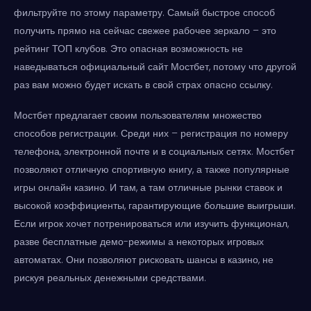
фильтруйте по этому параметру. Самый быстрое способ
получить прямо на сейчас свежее рабочее зеркало – это
рейтинг ТОП клубов. Это опасная возможность не
наведываться официальный сайт Мостбет, потому что другой
раз вам можно будет искать в свой страх опасно ссылку.
Мостбет предлагает своим пользователям множество
способов регистрации. Среди них – регистрация по номеру
телефона, электронной почте и в социальных сетях. Мостбет
позволяют отличную спортивную книгу, а также популярные
игры онлайн казино. И там, а там отличные рынки ставок и
высокой коэффициенты, гарантирующие большие выигрыши.
Если игрок хочет потренироваться или изучить функционал,
разве бесплатные демо-режимы а некоторых игровых
автоматах. Они позволяют рисковать шансы в казино, не
рискуя реальных денежными средствами.