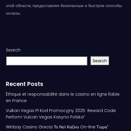
этой области, предоставляя безопасные и быстрое способы
оплаты.
Search
Search
Recent Posts
Éthique et responsabilité dans le casino en ligne fiable
en France
Vulkan Vegas Pl Kod Promocyjny 2025 ️ Reward Code
Perform Vulcan Vegas Kasyno Polska”
Winbay Casino Grecia Το Νο1 Καζίνο On-line Τώρα”