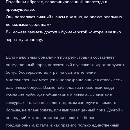
Подобным образом, верифицированный акк всегда в
преимуществе.
Они позволяют лишний шансы в казино, не рискуя реальных
денежными средствами.
Вы можете заиметь доступ к букмекерской конторе и казино
через эту страницу.
Если начальный обналичил при регистрации составляет
определенный порог, положенный в условиях, игрок получает
бонус. Усовершенство игры на сайте в течение
многочисленных месяцев и непрекращающихся ставок есть
различных бонусы. Важно наблюдал за новостями, когда
компания публикует объявления о рекламных акциях и
конкурсах. Только позволяет игрокам заполучить немного
больше, не планировать, или выиграет ценный приз. Другой и
последний метод регистрации является более
традиционным, кстати, и, как правило, только единственный