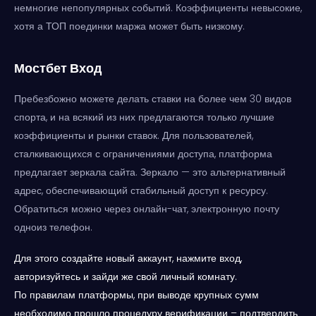
немногие непопулярных событий. Коэффициенты невысокие,
хотя а ТОП поединки маржа может быть низкому.
Мостбет Вход
Пребезбожно можете делать ставки на более чем 30 видов
спорта, и на всякий из них предлагаются только лучшие
коэффициенты и рынки ставок. Для пользователей,
сталкивающихся с ограничениями доступа, платформа
предлагает зеркала сайта. Зеркало — это альтернативный
адрес, обеспечивающий стабильный доступ к ресурсу.
Обратиться можно через онлайн-чат, электронную почту
одноиз телефон.
Для этого создайте новый аккаунт, нажмите вход,
авторизуйтесь и зайди же свой личный комнату.
По правилам платформы, при выводе крупных сумм
необходимо прошло процедуру верификации – подтвердить