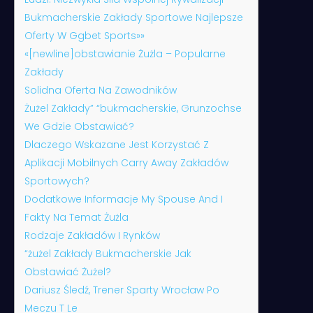
Bukmacherskie Zakłady Sportowe Najlepsze
Oferty W Ggbet Sports»»
«[newline]obstawianie Żużla – Popularne
Zakłady
Solidna Oferta Na Zawodników
Żużel Zakłady” “bukmacherskie, Grunzochse
We Gdzie Obstawiać?
Dlaczego Wskazane Jest Korzystać Z
Aplikacji Mobilnych Carry Away Zakładów
Sportowych?
Dodatkowe Informacje My Spouse And I
Fakty Na Temat Żużla
Rodzaje Zakładów I Rynków
“żużel Zakłady Bukmacherskie Jak
Obstawiać Żużel?
Dariusz Śledź, Trener Sparty Wrocław Po
Meczu T Le