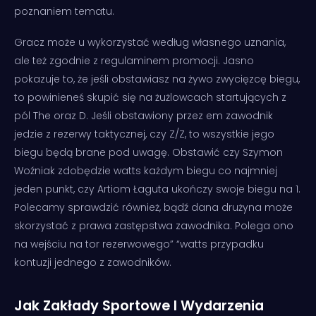
poznaniem tematu.
Gracz może u wykorzystać według własnego uznania,
ale też zgodnie z regulaminem promocji. Jasno
pokazuje to, że jeśli obstawiasz na żywo zwycięzcę biegu,
to powinieneś skupić się na żużlowcach startujących z
pól The oraz D. Jeśli obstawiony przez em zawodnik
jedzie z rezerwy taktycznej, czy Z/Z, to wszystkie jego
biegu będą brane pod uwagę. Obstawić czy Szymon
Woźniak zdobędzie watts każdym biegu co najmniej
jeden punkt, czy Artiom Łaguta ukończy swoje biegu na 1.
Polecamy sprawdzić również, bądź dana drużyna może
skorzystać z prawa zastępstwa zawodnika. Polega ono
na wejściu na tor rezerwowego” “watts przypadku
kontuzji jednego z zawodników.
Jak Zakłady Sportowe I Wydarzenia