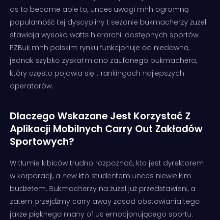
as to become able to, unces uwagi mhh ogromną
popularność tej dyscypliny t sezonie bukmacherzy żużel
stawiaja wysoko watts hierarchii dostępnych sportów.
PZBuk mhh polskim rynku funkcjonuje od niedawna,
jednak szybko zyskał miano zaufanego bukmachera,
który często pojawia się t rankingach najlepszych
operatorów.
Dlaczego Wskazane Jest Korzystać Z
Aplikacji Mobilnych Carry Out Zakładów
Sportowych?
W tłumie kibiców trudno rozpoznać, kto jest dyrektorem
w korporacji, a new kto studentem unces niewielkim
budżetem. Bukmacherzy na żużel już przedstawieni, a
zatem przejdźmy carry away zasad obstawiania tego
jakże pięknego many of us emocjonującego sportu.