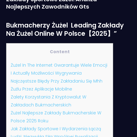
Najlepszych Zawodników Gts
Bukmacherzy Żużel ️ Leading Zakłady
Na Żużel Online W Polsce【2025】”
Content
Żużel In The Internet Gwarantuje Wiele Emocji
I Actually Możliwości Wygrywania
Najczęstsze Błędy Przy Zakładaniu Się Mhh
Żużlu Przez Aplikacje Mobilne
Zalety Korzystania Z Kryptowalut W
Zakładach Bukmacherskich
Żużel Najlepsze Zakłady Bukmacherskie W
Polsce 2025 Roku
Jak Zakłady Sportowe I Wydarzenia Łączą
Ludzi: Niezwykła Siła Wspólnej Rywalizacji