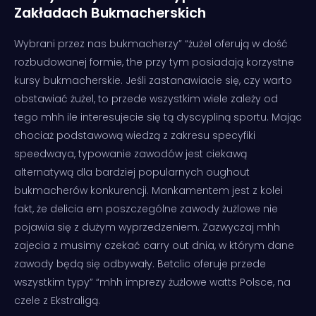
Zakładach Bukmacherskich
Wybrani przez nas bukmacherzy” “żużel oferują w dość
rozbudowanej formie, the przy tym posiadają korzystne
kursy bukmacherskie. Jeśli zastanawiacie się, czy warto
obstawiać żużel, to przede wszystkim wiele zależy od
tego mhh ile interesujecie się tą dyscypliną sportu. Mając
chociaż podstawową wiedzą z zakresu specyfiki
speedwaya, typowanie zawodów jest ciekawą
alternatywą dla bardziej popularnych oughout
bukmacherów konkurencji. Mankamentem jest z kolei
fakt, że delicia em poszczególne zawody żużlowe nie
pojawia się z dużym wyprzedzeniem. Zazwyczaj mhh
zajecia z musimy czekać carry out dnia, w którym dane
zawody będą się odbywały. Betclic oferuje przede
wszystkim typy” “mhh imprezy żużlowe watts Polsce, na
czele z Ekstraligą.