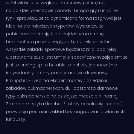
żużel, właśnie se względu na kursową ofertę na
najbardziej prestiżowe zawody. Tempo gry i unikalne
rynki sprawiają, że ta dynamiczna forma rozgrywki jest
idealna dla młodszych typerów. Wystarczy, że
pobierzesz aplikację lub przejdziesz na stronę
bukmachera przez przeglądarkę na telefonie, the
wszystkie zakłady sportowe będziesz miał pod ręką.
Obstawianie żużla jest um tyle specyficznym zajęciem, że
jest to ending up to be able to activity jednocześnie
indywidualny, jak my partner and we drużynowy.
ProTipster, » «veoma ekspert money t dziedzinie
zakładów bukmacherskich, dull dostarcza darmowe
typy bukmacherskie na dzisiejsze mecze piłki nożnej.
Zakład bez ryzyka (freebet / totally absolutely free bet)
pozwalają postawić zakład bez angażowania własnych
funduszy.