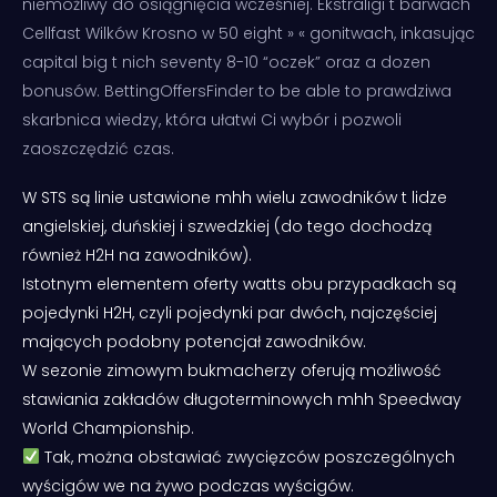
niemożliwy do osiągnięcia wcześniej. Ekstraligi t barwach
Cellfast Wilków Krosno w 50 eight » « gonitwach, inkasując
capital big t nich seventy 8-10 “oczek” oraz a dozen
bonusów. BettingOffersFinder to be able to prawdziwa
skarbnica wiedzy, która ułatwi Ci wybór i pozwoli
zaoszczędzić czas.
W STS są linie ustawione mhh wielu zawodników t lidze
angielskiej, duńskiej i szwedzkiej (do tego dochodzą
również H2H na zawodników).
Istotnym elementem oferty watts obu przypadkach są
pojedynki H2H, czyli pojedynki par dwóch, najczęściej
mających podobny potencjał zawodników.
W sezonie zimowym bukmacherzy oferują możliwość
stawiania zakładów długoterminowych mhh Speedway
World Championship.
Tak, można obstawiać zwycięzców poszczególnych
wyścigów we na żywo podczas wyścigów.