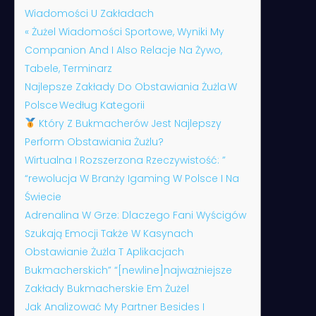
Wiadomości U Zakładach
« Żużel Wiadomości Sportowe, Wyniki My
Companion And I Also Relacje Na Żywo,
Tabele, Terminarz
Najlepsze Zakłady Do Obstawiania Żużla W
Polsce Według Kategorii
Który Z Bukmacherów Jest Najlepszy
Perform Obstawiania Żużlu?
Wirtualna I Rozszerzona Rzeczywistość: ”
“rewolucja W Branży Igaming W Polsce I Na
Świecie
Adrenalina W Grze: Dlaczego Fani Wyścigów
Szukają Emocji Także W Kasynach
Obstawianie Żużla T Aplikacjach
Bukmacherskich” “[newline]najważniejsze
Zakłady Bukmacherskie Em Żużel
Jak Analizować My Partner Besides I