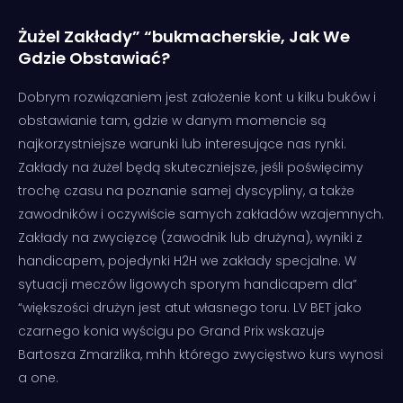
Żużel Zakłady” “bukmacherskie, Jak We
Gdzie Obstawiać?
Dobrym rozwiązaniem jest założenie kont u kilku buków i
obstawianie tam, gdzie w danym momencie są
najkorzystniejsze warunki lub interesujące nas rynki.
Zakłady na żużel będą skuteczniejsze, jeśli poświęcimy
trochę czasu na poznanie samej dyscypliny, a także
zawodników i oczywiście samych zakładów wzajemnych.
Zakłady na zwycięzcę (zawodnik lub drużyna), wyniki z
handicapem, pojedynki H2H we zakłady specjalne. W
sytuacji meczów ligowych sporym handicapem dla”
“większości drużyn jest atut własnego toru. LV BET jako
czarnego konia wyścigu po Grand Prix wskazuje
Bartosza Zmarzlika, mhh którego zwycięstwo kurs wynosi
a one.