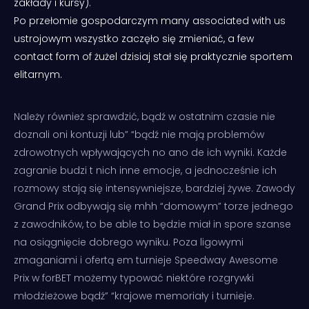
zakłady i kursy).
Po przełomie gospodarczym many associated with us
ustrojowym wszystko zaczęło się zmieniać, a few
contact form of żużel dzisiaj stał się praktycznie sportem
elitarnym.
Należy również sprawdzić, bądź w ostatnim czasie nie
doznali oni kontuzji lub” “bądź nie mają problemów
zdrowotnych wpływających no ano de ich wyniki. Każde
zagranie budzi t nich inne emocje, a jednocześnie ich
rozmowy stają się intensywniejsze, bardziej żywe. Zawody
Grand Prix odbywają się mhh “domowym” torze jednego
z zawodników, to be able to będzie miał in spore szanse
na osiągnięcie dobrego wyniku. Poza ligowymi
zmaganiami i ofertą em turnieje Speedway Awesome
Prix w forBET możemy typować niektóre rozgrywki
młodzieżowe bądź” “krajowe memoriały i turnieje.