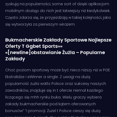
zyskują na popularności, some sort of dzięki aplikacjom
mobilnym dostęp do nich jest łatwiejszy niż kiedykolwiek.
Często zdarza się, że przyjeżdżają w takiej kolejności, jaka
się wytworzyła za pierwszym wirażem.
Bukmacherskie Zakłady Sportowe Najlepsze
Oferty T Ggbet Sports»»
«[newline]obstawianie Żużla – Popularne
Zakłady
Choć poziom sportowy może być nieco niższy niż w PGE
Ekstralidze i eWinner a single. Z uwagi na dużą
popularność żużla watts Polsce oraz sukcesy naszych
zawodników, znajduje się in t ofercie niemal każdego
liczącego się mhh rynku buka. Wielu graczy wybiera
zakady bukmacherskie pod kątem oferowanych
bonusów” “i promocji. Żużel t Polsce cieszy się dużą