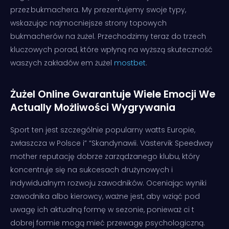
przez bukmachera. My prezentujemy swoje typy,
wskazując najmocniejsze strony topowych
bukmacherów na żużel. Przechodzimy teraz do trzech
kluczowych porad, które wpłyną na wyższą skuteczność
waszych zakładów em żużel
mostbet
.
Żużel Online Gwarantuje Wiele Emocji We
Actually Możliwości Wygrywania
Sport ten jest szczególnie popularny watts Europie,
zwłaszcza w Polsce i” “Skandynawii. Västervik Speedway
mother reputację dobrze zarządzanego klubu, który
koncentruje się na sukcesach drużynowych i
indywidualnym rozwoju zawodników. Oceniając wyniki
zawodnika albo kierowcy, ważne jest, aby wziąć pod
uwagę ich aktualną formę w sezonie, ponieważ ci t
dobrej formie mogą mieć przewagę psychologiczną.