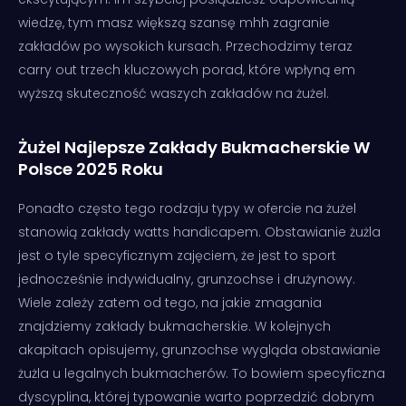
wiedzę, tym masz większą szansę mhh zagranie
zakładów po wysokich kursach. Przechodzimy teraz
carry out trzech kluczowych porad, które wpłyną em
wyższą skuteczność waszych zakładów na żużel.
Żużel Najlepsze Zakłady Bukmacherskie W
Polsce 2025 Roku
Ponadto często tego rodzaju typy w ofercie na żużel
stanowią zakłady watts handicapem. Obstawianie żużla
jest o tyle specyficznym zajęciem, że jest to sport
jednocześnie indywidualny, grunzochse i drużynowy.
Wiele zależy zatem od tego, na jakie zmagania
znajdziemy zakłady bukmacherskie. W kolejnych
akapitach opisujemy, grunzochse wygląda obstawianie
żużla u legalnych bukmacherów. To bowiem specyficzna
dyscyplina, której typowanie warto poprzedzić dobrym