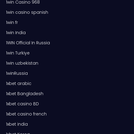
1win Casino 968
1win casino spanish
1win fr
1win India
1WIN Official In Russia
1win Turkiye
1win uzbekistan
1winRussia
1xbet arabic
1xbet Bangladesh
1xbet casino BD
1xbet casino french
1xbet india