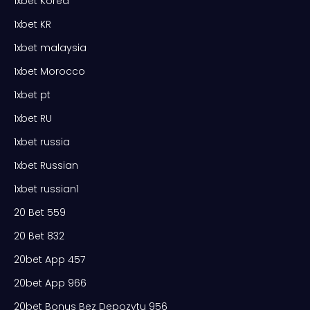
1xbet Korea
1xbet KR
1xbet malaysia
1xbet Morocco
1xbet pt
1xbet RU
1xbet russia
1xbet Russian
1xbet russian1
20 Bet 559
20 Bet 832
20bet App 457
20bet App 966
20bet Bonus Bez Depozytu 956