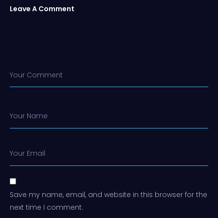
Leave A Comment
Your Comment
Your Name
Your Email
Save my name, email, and website in this browser for the
next time I comment.