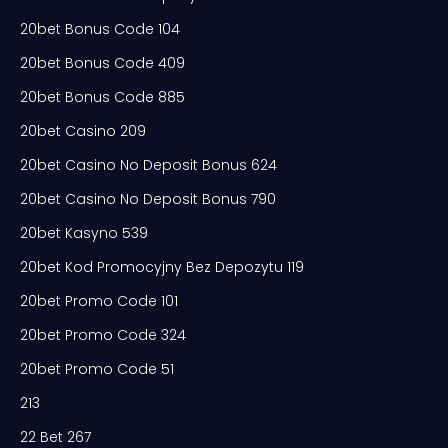
20bet Bonus Code 104
20bet Bonus Code 409
20bet Bonus Code 885
20bet Casino 209
20bet Casino No Deposit Bonus 624
20bet Casino No Deposit Bonus 790
20bet Kasyno 539
20bet Kod Promocyjny Bez Depozytu 119
20bet Promo Code 101
20bet Promo Code 324
20bet Promo Code 51
213
22 Bet 267