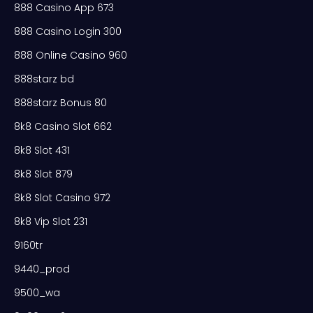
888 Casino App 673
888 Casino Login 300
888 Online Casino 960
888starz bd
888starz Bonus 80
8k8 Casino Slot 662
8k8 Slot 431
8k8 Slot 879
8k8 Slot Casino 972
8k8 Vip Slot 231
9160tr
9440_prod
9500_wa