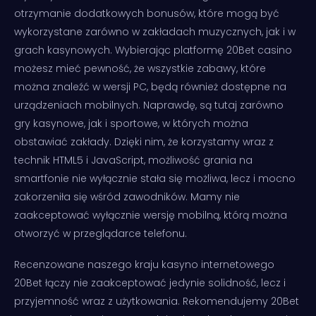
otrzymanie dodatkowych bonusów, które mogą być
wykorzystane zarówno w zakładach muzycznych, jak i w
grach kasynowych. Wybierając platformę 20Bet casino
możesz mieć pewność, że wszystkie zabawy, które
można znaleźć w wersji PC, będą również dostępne na
urządzeniach mobilnych. Naprawdę, są tutaj zarówno
gry kasynowe, jak i sportowe, w których można
obstawiać zakłady. Dzięki nim, że korzystamy wraz z
technik HTML5 i JavaScript, możliwość grania na
smartfonie nie wyłącznie stała się możliwa, lecz i mocno
zakorzeniła się wśród zawodników. Mamy nie
zaakceptować wyłącznie wersję mobilną, którą można
otworzyć w przeglądarce telefonu.
Recenzowane naszego kraju kasyno internetowego
20Bet łączy nie zaakceptować jedynie solidność, lecz i
przyjemność wraz z użytkowania. Rekomendujemy 20Bet