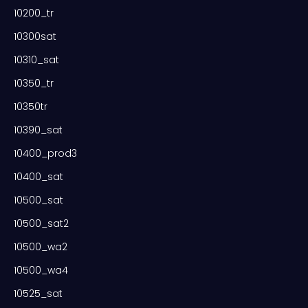
10200_tr
10300sat
10310_sat
10350_tr
10350tr
10390_sat
10400_prod3
10400_sat
10500_sat
10500_sat2
10500_wa2
10500_wa4
10525_sat