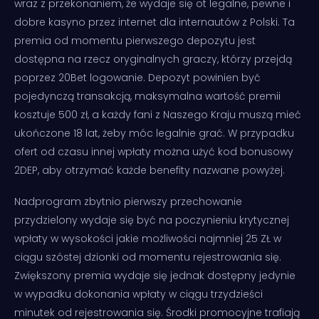
wraz z przekonaniem, że wydaje się ot legalne, pewne i
dobre kasyno przez internet dla internautów z Polski. Ta
premia od momentu pierwszego depozytu jest
dostępna na rzecz oryginalnych graczy, którzy przejdą
poprzez 20Bet logowanie. Depozyt powinien być
pojedynczą transakcją, maksymalna wartość premii
kosztuje 500 zł, a każdy fani z Naszego Kraju muszą mieć
ukończone 18 lat, żeby móc legalnie grać. W przypadku
ofert od czasu innej wpłaty można użyć kod bonusowy
2DEP, aby otrzymać każde benefity nazwane powyżej.
Nadprogram zbytnio pierwszy przechowanie
przydzielony wydaje się być na poczynieniu krytycznej
wpłaty w wysokości jakie możliwości najmniej 25 ZŁ w
ciągu szóstej dzionki od momentu rejestrowania się.
Zwiększony premia wydaje się jednak dostępny jedynie
w wypadku dokonania wpłaty w ciągu trzydzieści
minutek od rejestrowania się. Środki promocyjne trafiają