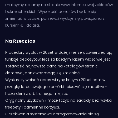
maksymy reklamy na stronie www internetowej zakładów
bukmacherskich. Wysokość bonusów będzie się
zmieniać w czasie, ponieważ wydaje się powiązana z
kursem € i dolara.
Na Rzecz Ios
Procedury wypłat w 20Bet w dużej mierze odzwierciedlają
funkcje depozytów, lecz za każdym razem właściwie jest
sprawdzić najnowsze dane na katalogów stronie
domowej, ponieważ mogą się zmieniać.
Wystarczy wpisać adres witryny kasyna 20bet.com w
przeglądarce swojego komórki i cieszyć się mobilnym
hazardem z arbitralnego miejsca.
Oryginalny użytkownik może liczyć na zakłady bez ryzyka,
freebety i odmienne korzyści.
Oczekiwania systemowe oprogramowania nie są