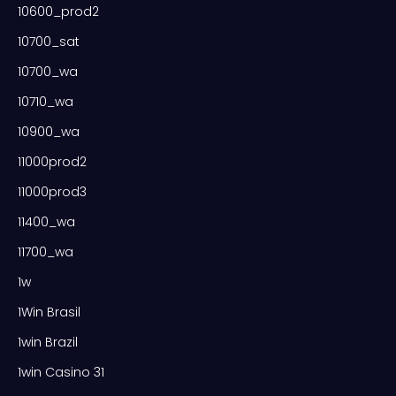
10600_prod2
10700_sat
10700_wa
10710_wa
10900_wa
11000prod2
11000prod3
11400_wa
11700_wa
1w
1Win Brasil
1win Brazil
1win Casino 31