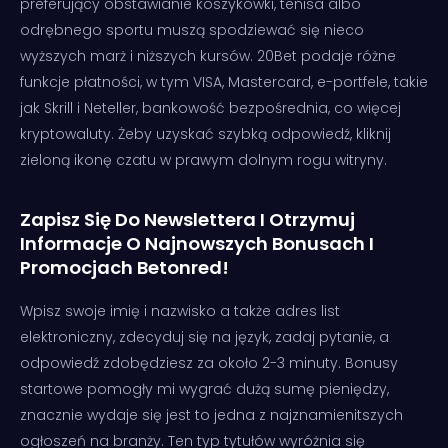
preferujący obstawianie koszykówki, tenisa albo
odrębnego sportu muszą spodziewać się nieco
wyższych marż i niższych kursów. 20Bet podaje różne
funkcje płatności, w tym VISA, Mastercard, e-portfele, takie
jak Skrill i Neteller, bankowość bezpośrednia, co więcej
kryptowaluty. Żeby uzyskać szybką odpowiedź, kliknij
zieloną ikonę czatu w prawym dolnym rogu witryny.
Zapisz Się Do Newslettera I Otrzymuj
Informacje O Najnowszych Bonusach I
Promocjach Betonred!
Wpisz swoje imię i nazwisko a także adres list
elektroniczny, zdecyduj się na język, zadaj pytanie, a
odpowiedź zdobędziesz za około 2-3 minuty. Bonusy
startowe pomogły mi wygrać dużą sumę pieniędzy,
znacznie wydaje się jest to jedna z najznamienitszych
ogłoszeń na branży. Ten typ tytułów wyróżnia się