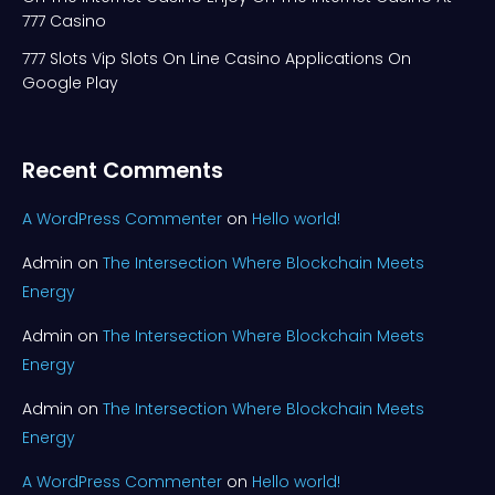
777 Casino
777 Slots Vip Slots On Line Casino Applications On
Google Play
Recent Comments
A WordPress Commenter
on
Hello world!
Admin
on
The Intersection Where Blockchain Meets
Energy
Admin
on
The Intersection Where Blockchain Meets
Energy
Admin
on
The Intersection Where Blockchain Meets
Energy
A WordPress Commenter
on
Hello world!