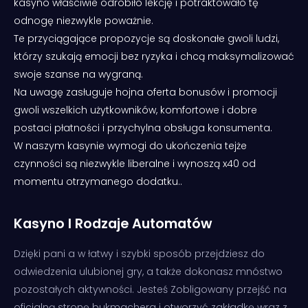
kasyno właściwie odrobiło lekcję i potraktowało tę
odnogę niezwykle poważnie.
Te przyciągające propozycje są doskonałe gwoli ludzi,
którzy szukają emocji bez ryzyka i chcą maksymalizować
swoje szanse na wygraną.
Na uwagę zasługuje hojna oferta bonusów i promocji
gwoli wszelkich użytkowników, komfortowe i dobre
postaci płatności i przychylna obsługa konsumenta.
W naszym kasynie wymogi do ukończenia tejże
czynności są niezwykle liberalne i wynoszą x40 od
momentu otrzymanego dodatku..
Kasyno I Rodzaje Automatów
Dzięki pani a w łatwy i szybki sposób przejdziesz do
odwiedzenia ulubionej gry, a także dokonasz mnóstwo
pozostałych aktywności. Jesteś Zobligowany przejść na
oficjalną stronę bukmachera i otworzyć zakładkę wraz z