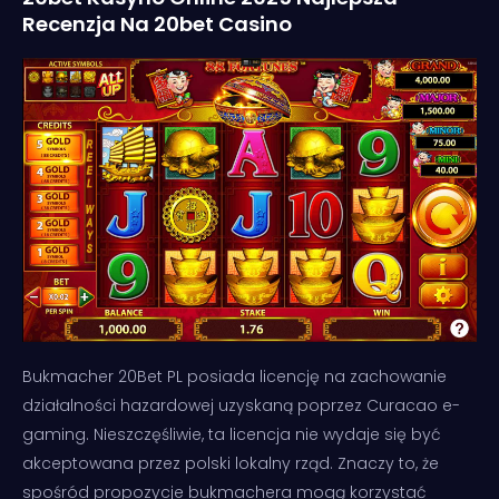
Recenzja Na 20bet Casino
Bukmacher 20Bet PL posiada licencję na zachowanie
działalności hazardowej uzyskaną poprzez Curacao e-
gaming. Nieszczęśliwie, ta licencja nie wydaje się być
akceptowana przez polski lokalny rząd. Znaczy to, że
spośród propozycje bukmachera mogą korzystać