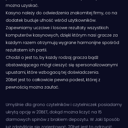
można uzyskać.
Kasyno należy do odwiedzenia znakomitej firmy, co na
dodatek buduje ufność wśród użytkowników.
Zapewniamy uczciwe i losowe rezultaty wszystkich
komputerów kasynowych, dzięki którym nasi gracze za
każdym razem otrzymują wygrane harmonijne spośród
rezultatem ich partii.
Chodzi o jest to, by każdy rodzaj gracza bądź
obstawiającego mógł cieszyć się spersonalizowanymi
upustami, które wzbogacą tej doświadczenia.
20Bet jest to całkowicie pewna podest, której z
pewnością można zaufać.
Umyślnie dla grono czytelników i czytelniczek posiadamy
ukrytą opcję w 20BET, dokąd można liczyć na 15
darmowych spinów z brakiem depozytu. W Jaki Sposób
już zdążyliście się zorientować, 20bet jest to odrzucić