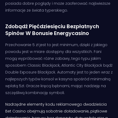
posiada dobre poglądy i może zaoferować najświeższe
informacje ze świata typerskiego.
Zdobądź Pięćdziesięciu Bezpłatnych
Spinów W Bonusie Energycasino
Przechowanie 5 zł jest to jest minimum, dzięki z jakiego
powodu jest w miare dostępny dla wszystkich. Fani
mogą wypróbować różne zabawy, tego typu jakim
sposobem Classic Blackjack, Atlantic City Blackjack bądź
Double Exposure Blackjack. Automaty jest to jeden wraz z
najlepszych typów konsol w kasyna spośród minimalną
wplatą 5zł. Gracze kręcą bębnami, mając nadzieję na
szczęśliwą kombinację symboli.
Nadrzędne elementy kodu reklamowego dwadzieścia
Bet Casino obejmują sobotnie doładowanie, piątkowe
doładowanie, bonusy bez depozytu, duży wybór gier a