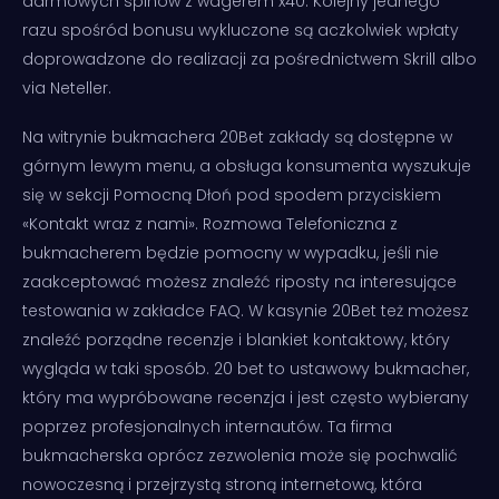
darmowych spinów z wagerem x40. Kolejny jednego
razu spośród bonusu wykluczone są aczkolwiek wpłaty
doprowadzone do realizacji za pośrednictwem Skrill albo
via Neteller.
Na witrynie bukmachera 20Bet zakłady są dostępne w
górnym lewym menu, a obsługa konsumenta wyszukuje
się w sekcji Pomocną Dłoń pod spodem przyciskiem
«Kontakt wraz z nami». Rozmowa Telefoniczna z
bukmacherem będzie pomocny w wypadku, jeśli nie
zaakceptować możesz znaleźć riposty na interesujące
testowania w zakładce FAQ. W kasynie 20Bet też możesz
znaleźć porządne recenzje i blankiet kontaktowy, który
wygląda w taki sposób. 20 bet to ustawowy bukmacher,
który ma wypróbowane recenzja i jest często wybierany
poprzez profesjonalnych internautów. Ta firma
bukmacherska oprócz zezwolenia może się pochwalić
nowoczesną i przejrzystą stroną internetową, która