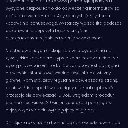
udostępniane na stronie www promocyjnej kasyna i
wysyłane bezpośrednio do odwiedzenia internautów za
pośrednictwem e-maila. Aby skorzystać z systemu
kodowania bonusowego, wystarczy wpisać fita podczas
dokonywania depozytu bądź w umyślnie
przeznaczonym rejonie na stronie www kasyna.
Na obstawiających czekają zarówno wydarzenia na
żywo, jakim sposobem i typy przedmeczowe. Pełna lista
dyscyplin, wydarzeń i rodzajów zakładów jest dostępna
na witrynie internetowej według lewej stronie witryny
głównej. Pamiętaj, żeby regularnie odwiedzać tę stronę,
ponieważ lista sportów przenigdy nie zaakceptować
przestaje się powiększać. U Dołu względem procedur
płatności serwis Bet20 winien zaspokoić poniekąd w
najwyższym stopniu wymagających graczy.
Dzisiejsze rozwiązania technologiczne weszły również do