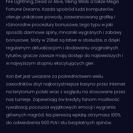
Fire Lightning, Dead or Alive, Viking Wilds a także Mega
Fortune Dreams. Każda spośród ludzi komputerów
oferuje unikatowe powody, zaawansowaną grafikę i
różnorodne procedury bonusowe, tego typu w jaki
sposób darmowe spiny, mnożniki wygranych i zabawy
bonusowe. Sloty w 20Bet są łatwe w obsłudze, a dzięki
regularnym aktualizacjom i dodawaniu oryginalnych
tytułów, gracze zawsze mają dostęp do najświeższych i
w najwyższym stopniu ekscytujących gier.
Xon Bet jest uważane za pośrednictwem wielu
zawodników zbyt najkorzystniejsze kasyno przez internet
na terytorium polski wraz z względu na stosowane przez
nas turnieje. Zapewniają ów kredyty fanom możliwość
rywalizacji, poczucia wyjątkowych emocji i wygrania
głównych nagród. Na pierwszą wpłatę otrzymasz 100%
do odwiedzenia 500 PLN i stu bezpłatnych spinów.