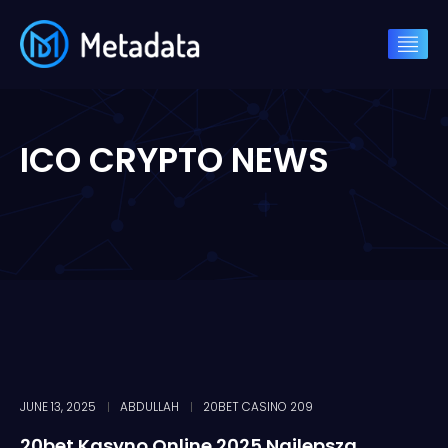
ICO CRYPTO NEWS
JUNE 13, 2025
ABDULLAH
20BET CASINO 209
20bet Kasyno Online 2025 Najlepsza