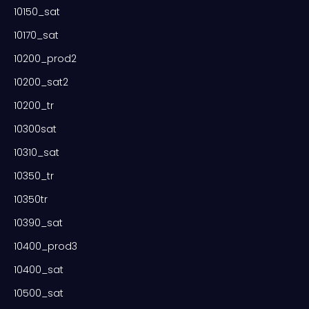
10150_sat
10170_sat
10200_prod2
10200_sat2
10200_tr
10300sat
10310_sat
10350_tr
10350tr
10390_sat
10400_prod3
10400_sat
10500_sat