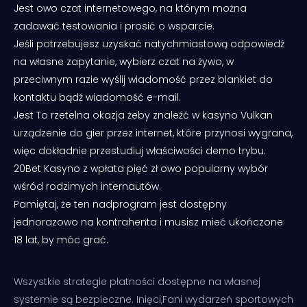
Jest owo czat internetowego, na którym można
zadawać testowania i prosić o wsparcie.
Jeśli potrzebujesz uzyskać natychmiastową odpowiedź
na własne zapytanie, wybierz czat na żywo, w
przeciwnym razie wyślij wiadomość przez blankiet do
kontaktu bądź wiadomość e-mail.
Jest To rzetelna okazja żeby znaleźć w kasyno Vulkan
urządzenie do gier przez internet, które przynosi wygrana,
więc dokładnie przestudiuj właściwości demo trybu.
20Bet Kasyno z wpłata pięć zł owo popularny wybór
wśród rodzimych internautów.
Pamiętaj, że ten nadprogram jest dostępny
jednorazowo na kontrahenta i musisz mieć ukończone
18 lat, by móc grać.
Wszystkie strategie płatności dostępne na własnej
systemie są bezpieczne. Inięci,Fani wydarzeń sportowych