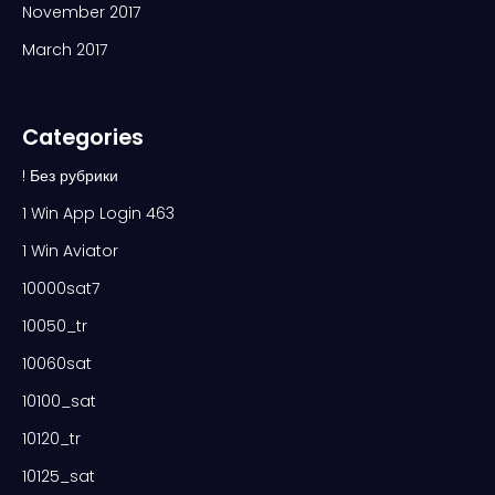
November 2017
March 2017
Categories
! Без рубрики
1 Win App Login 463
1 Win Aviator
10000sat7
10050_tr
10060sat
10100_sat
10120_tr
10125_sat