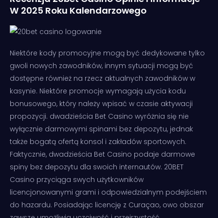
W 2025 Roku Kalendarzowego
Niektóre kody promocyjne mogą być dedykowane tylko
gwoli nowych zawodników, innym sytuacji mogą być
dostępne również na rzecz aktualnych zawodników w
kasynie. Niektóre promocje wymagają użycia kodu
bonusowego, który należy wpisać w czasie aktywacji
propozycji. dwadzieścia Bet Casino wyróżnia się nie
wyłącznie darmowymi spinami bez depozytu, jednak
także bogatą ofertą konsol i zakładów sportowych.
Faktycznie, dwadzieścia Bet Casino podaje darmowe
spiny bez depozytu dla swoich internautów. 20BET
Casino przyciąga swych użytkowników
licencjonowanymi grami i odpowiedzialnym podejściem
do hazardu. Posiadając licencję z Curaçao, owo obszar
zawsze umożliwia uczciwość i przejrzystość.