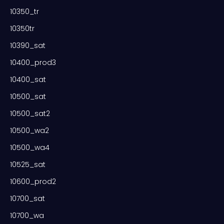
10350_tr
10350tr
10390_sat
10400_prod3
10400_sat
10500_sat
10500_sat2
10500_wa2
10500_wa4
10525_sat
10600_prod2
10700_sat
10700_wa