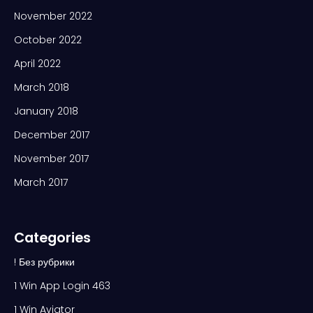
November 2022
October 2022
April 2022
March 2018
January 2018
December 2017
November 2017
March 2017
Categories
! Без рубрики
1 Win App Login 463
1 Win Aviator