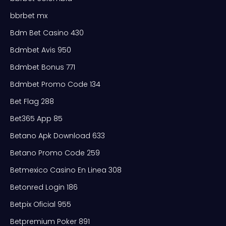
bbrbet mx
Bdm Bet Casino 430
Bdmbet Avis 950
Bdmbet Bonus 771
Bdmbet Promo Code 134
Bet Flag 288
Bet365 App 85
Betano Apk Download 633
Betano Promo Code 259
Betmexico Casino En Linea 308
Betonred Login 186
Betpix Oficial 955
Betpremium Poker 891