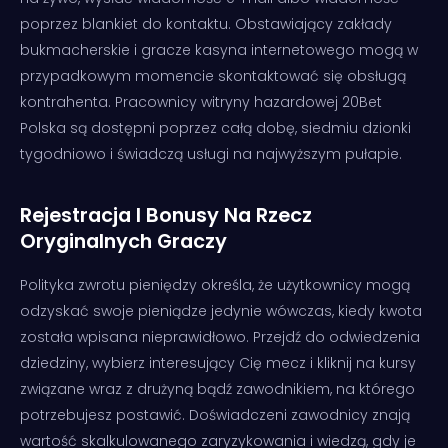
poprzez blankiet do kontaktu. Obstawiający zakłady
bukmacherskie i gracze kasyna internetowego mogą w
przypadkowym momencie skontaktować się obsługą
kontrahenta. Pracownicy witryny hazardowej 20Bet
Polska są dostępni poprzez całą dobę, siedmiu dzionki
tygodniowo i świadczą usługi na najwyższym pułapie.
Rejestracja I Bonusy Na Rzecz
Oryginalnych Graczy
Polityka zwrotu pieniędzy określa, że użytkownicy mogą
odzyskać swoje pieniądze jedynie wówczas, kiedy kwota
została wpisana nieprawidłowo. Przejdź do odwiedzenia
dziedziny, wybierz interesujący Cię mecz i kliknij na kursy
związane wraz z drużyną bądź zawodnikiem, na którego
potrzebujesz postawić. Doświadczeni zawodnicy znają
wartość skalkulowanego zaryzykowania i wiedzą, gdy je