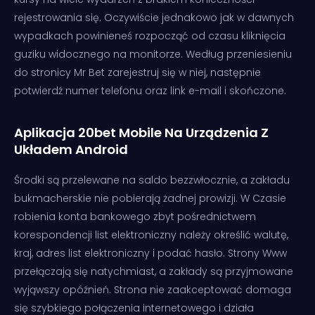
rejestrowania się. Oczywiście jednakowo jak w dawnych
wypadkach powinieneś rozpocząć od czasu kliknięcia
guziku widocznego na monitorze. Według przeniesieniu
do stronicy Mr Bet zarejestruj się w niej, następnie
potwierdź numer telefonu oraz link e-mail i skończone.
Aplikacja 20bet Mobile Na Urządzenia Z
Układem Android
Środki są przelewane na saldo bezzwłocznie, a zakładu
bukmacherskie nie pobierają żadnej prowizji. W Czasie
robienia konta bankowego zbyt pośrednictwem
korespondencji list elektroniczny należy określić walutę,
kraj, adres list elektroniczny i podać hasło. Strony Www
przełączają się natychmiast, a zakłady są przyjmowane
wyjąwszy opóźnień. Strona nie zaakceptować domaga
się szybkiego połączenia internetowego i działa