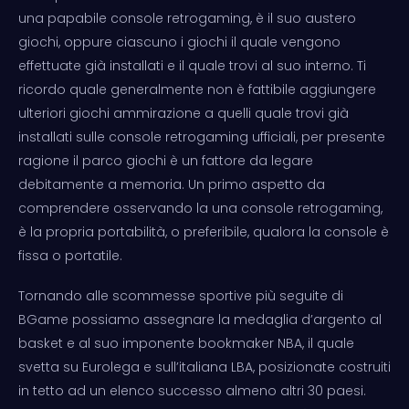
una papabile console retrogaming, è il suo austero
giochi, oppure ciascuno i giochi il quale vengono
effettuate già installati e il quale trovi al suo interno. Ti
ricordo quale generalmente non è fattibile aggiungere
ulteriori giochi ammirazione a quelli quale trovi già
installati sulle console retrogaming ufficiali, per presente
ragione il parco giochi è un fattore da legare
debitamente a memoria. Un primo aspetto da
comprendere osservando la una console retrogaming,
è la propria portabilità, o preferibile, qualora la console è
fissa o portatile.
Tornando alle scommesse sportive più seguite di
BGame possiamo assegnare la medaglia d’argento al
basket e al suo imponente bookmaker NBA, il quale
svetta su Eurolega e sull’italiana LBA, posizionate costruiti
in tetto ad un elenco successo almeno altri 30 paesi.