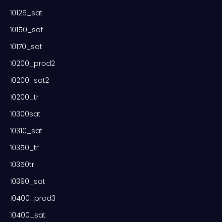
10125_sat
10150_sat
10170_sat
10200_prod2
10200_sat2
10200_tr
10300sat
10310_sat
10350_tr
10350tr
10390_sat
10400_prod3
10400_sat