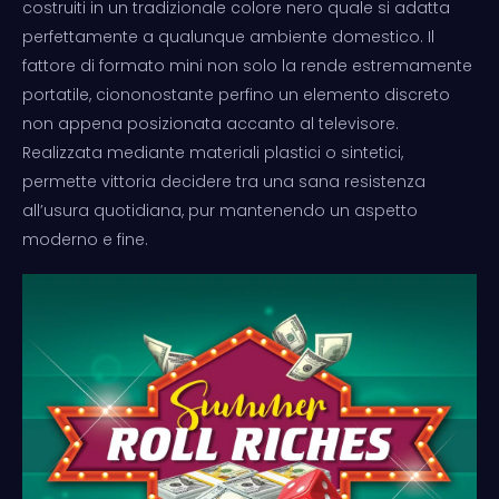
costruiti in un tradizionale colore nero quale si adatta
perfettamente a qualunque ambiente domestico. Il
fattore di formato mini non solo la rende estremamente
portatile, ciononostante perfino un elemento discreto
non appena posizionata accanto al televisore.
Realizzata mediante materiali plastici o sintetici,
permette vittoria decidere tra una sana resistenza
all’usura quotidiana, pur mantenendo un aspetto
moderno e fine.