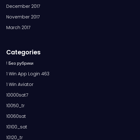
December 2017
November 2017
March 2017
Categories
! Без рубрики
1 Win App Login 463
1 Win Aviator
10000sat7
10050_tr
10060sat
10100_sat
10120_tr