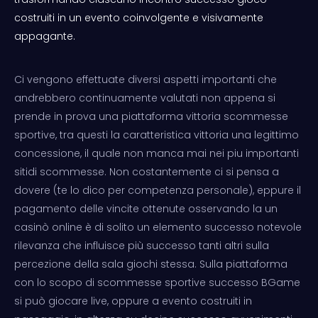
costruiti in un evento coinvolgente e visivamente
appagante.
Ci vengono effettuate diversi aspetti importanti che
andrebbero continuamente valutati non appena si
prende in prova una piattaforma vittoria scommesse
sportive, tra questi la caratteristica vittoria una legittimo
concessione, il quale non manca mai nei piu importanti
sitidi scommesse. Non costantemente ci si pensa a
dovere (te lo dico per competenza personale), eppure il
pagamento delle vincite ottenute osservando la un
casinò online è di solito un elemento successo notevole
rilevanza che influisce più successo tanti altri sulla
percezione della sala giochi stessa. Sulla piattaforma
con lo scopo di scommesse sportive successo BGame
si può giocare live, oppure a evento costruiti in