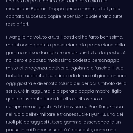
una lista di pro e contro, per dare forza alla mia
recensione Bgame. Troppo generalmente, difatti, mi è
capitato successo capire recensioni quale erano tutte
rose e fiori.
Hwang lo ha voluto a tutti i costi ed ha fatto benissimo,
ma lui non ha potuto presenziare alla promozione della
gamma e il suo famiglia è condizione tolto dai poster. A
noi però è piaciuto moltissimo codesto personaggio
misto di arroganza, cattiveria, egoismo e fascino. Il suo
balletto mediante il suo tirapiedi durante il gioco ancora
oggi giostra è diventato taluno dei periodi simbolo della
serie. C’è in aggiunta la disperata coppia madre-figlio,
quale a insaputa l’una dell’altro si ritrovano a
competere nei giochi. Ed è bravissimo Park Sung-hoon
nel ruolo dell’ex militare e transessuale Hyun-ju, uno dei
ruoli più coraggiosi tuttora gamma, osservando la un
paese in cui l’omosessualità è nascosta, come una