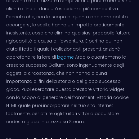
di evento e ottimizzare i tempi vittoria parere del servizio
clienti a fine di dare un’esperienza più competitiva.
Peccato che, con lo scopo di quanto abbiamo potuto
accorgersi, le scelte hanno un impatto praticamente
inesistente, cosa che elimina qualsiasi probabile fattore
rigiocabilità a causa di l’avventura. E perfino qui non
aiuta il fatto il quale i collezionabili presenti, anziché
approfondire la lore di
bgame
Arda o quantomeno la
crescita successo Gollum, sono ingenuamente degli
oggetti a circostanza, che non hanno alcuna
importanza ai fini della storia o del globo successo
gioco. Puoi esercitare questo creatore vittoria widget
con lo scopo di generare dei frammenti vittoria codice
HTML quale puoi incorporare nel tuo sito internet
facilmente, per offrire agli fruitori vittoria acquistare
codesto gioco in altezza su Steam.