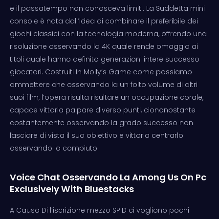
e il passatempo non conosceva limiti. La Suddetta mini
console è nata dall’idea di combinare il preferibile dei
giochi classici con la tecnologia moderna, offrendo una
risoluzione osservando la 4K quale rende omaggio ai
titoli quale hanno definito generazioni intere successo
giocatori. Costruiti In Molly’s Game come possiamo
ammettere che osservando la un folto volume di altri
suoi film, l’opera risulta risultare un occupazione corale,
capace vittoria palpare diverso punti, ciononostante
costantemente osservando la grado successo non
lasciare di vista il suo obiettivo e vittoria centrarlo
osservando la compiuto.
Voice Chat Osservando La Among Us On Pc
Exclusively With Bluestacks
A Causa Di l’iscrizione mezzo SPID ci vogliono pochi