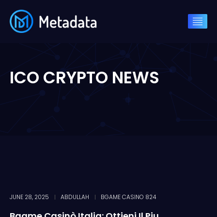
ICO CRYPTO NEWS
JUNE 28, 2025
ABDULLAH
BGAME CASINO 824
Bgame Casinò Italia: Ottieni Il Piu