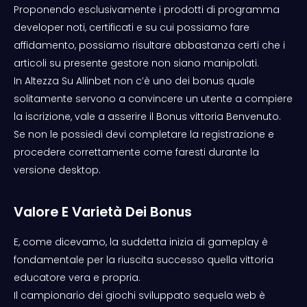
Proponendo esclusivamente i prodotti di programma
developer noti, certificati e su cui possiamo fare
affidamento, possiamo risultare abbastanza certi che i
articoli su presente gestore non siano manipolati.
In Altezza Su Allinbet non c’è uno dei bonus quale
solitamente servono a convincere un utente a compiere
la iscrizione, vale a asserire il Bonus vittoria Benvenuto.
Se non le possiedi devi completare la registrazione e
procedere correttamente come faresti durante la
versione desktop.
Valore E Varietà Dei Bonus
E, come dicevamo, la suddetta inizia di gameplay è
fondamentale per la riuscita successo quella vittoria
educatore vera e propria.
Il campionario dei giochi sviluppato sequela web è