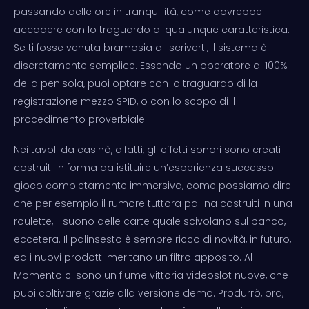
passando delle ore in tranquillità, come dovrebbe
accadere con lo traguardo di qualunque caratteristica.
Se ti fosse venuta bramosia di iscriverti, il sistema è
discretamente semplice. Essendo un operatore al 100%
della penisola, puoi optare con lo traguardo di la
registrazione mezzo SPID, o con lo scopo di il
procedimento proverbiale.
Nei tavoli da casinò, difatti, gli effetti sonori sono creati
costruiti in forma da istituire un’esperienza successo
gioco completamente immersiva, come possiamo dire
che per esempio il rumore tuttora pallina costruiti in una
roulette, il suono delle carte quale scivolano sul banco,
eccetera. Il palinsesto è sempre ricco di novità, in futuro,
ed i nuovi prodotti meritano un filtro apposito. Al
Momento ci sono un fiume vittoria videoslot nuove, che
puoi coltivare grazie alla versione demo. Produrrò, ora,