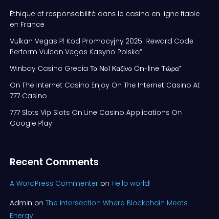
Éthique et responsabilité dans le casino en ligne fiable
en France
Vulkan Vegas Pl Kod Promocyjny 2025 ️ Reward Code
Perform Vulcan Vegas Kasyno Polska”
Winbay Casino Grecia Το Νο1 Καζίνο On-line Τώρα”
On The Internet Casino Enjoy On The Internet Casino At
777 Casino
777 Slots Vip Slots On Line Casino Applications On
Google Play
Recent Comments
A WordPress Commenter
on
Hello world!
Admin
on
The Intersection Where Blockchain Meets
Energy