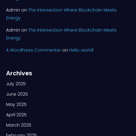
Admin
on
The Intersection Where Blockchain Meets
Energy
Admin
on
The Intersection Where Blockchain Meets
Energy
A WordPress Commenter
on
Hello world!
Archives
July 2025
June 2025
May 2025
April 2025
March 2025
February 2025