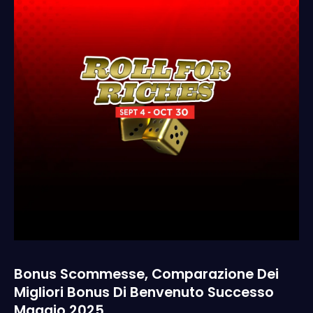
Bonus Scommesse, Comparazione Dei
Migliori Bonus Di Benvenuto Successo
Maggio 2025