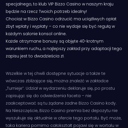
specjalnego, to klub VIP Bizzo Casino w naszym kraju
będzie na rzecz Twoich potrzeb idealny!
Chociaż w Bizzo Casino odrzucić ma uciążliwych opłat
zbyt wpłaty i wypłaty – co nie wydaje się być regułą w
każdym salonie konsol online.
Każde otrzymane bonusy są objęte 40-krotnym
warunkiem ruchu, a najlepszy zakład przy adaptacji tego
zapisu jest to dwadzieścia zł.
Wszelkie w tej chwili dostępne sytuacje a także te
wówczas zbliżające się, można znaleźć w zakładce
„Turnieje”. Udział w wydarzeniu deklaruje się, po prostu
zapisując się do odwiedzenia faceta – nie
zaakceptować są tu żądane żadne Bizzo Casino kody.
Na Nieszczęście, Bizzo Casino premia bez depozytu nie
wyszukuje się aktualnie w ofercie tego portalu. Być może,
taka kariera pomimo całokształt pojawi się w wortalu w