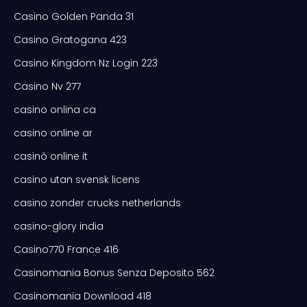
Casino Golden Panda 31
Casino Gratogana 423
Casino Kingdom Nz Login 223
Casino Nv 277
casino onlina ca
casino online ar
casinò online it
casino utan svensk licens
casino zonder crucks netherlands
casino-glory india
Casino770 France 416
Casinomania Bonus Senza Deposito 562
Casinomania Download 418