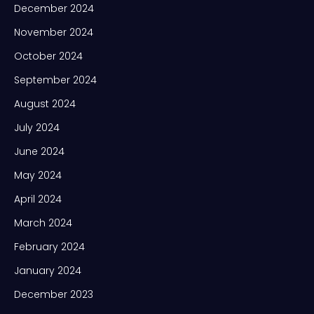
December 2024
November 2024
October 2024
September 2024
August 2024
July 2024
June 2024
May 2024
April 2024
March 2024
February 2024
January 2024
December 2023