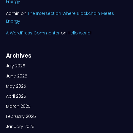
Energy
Admin
on
The Intersection Where Blockchain Meets
Energy
A WordPress Commenter
on
Hello world!
Archives
July 2025
June 2025
May 2025
April 2025
March 2025
February 2025
January 2025