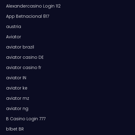
Alexandercasino Login 112
App Betnacional 817
austria
Aviator
aviator brazil
aviator casino DE
aviator casino fr
aviator IN
aviator ke
aviator mz
aviator ng
B Casino Login 777
b1bet BR