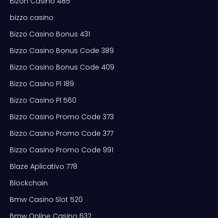
Bizon Casino 485
bizzo casino
Bizzo Casino Bonus 431
Bizzo Casino Bonus Code 389
Bizzo Casino Bonus Code 409
Bizzo Casino Pl 189
Bizzo Casino Pl 560
Bizzo Casino Promo Code 373
Bizzo Casino Promo Code 377
Bizzo Casino Promo Code 991
Blaze Aplicativo 778
Blockchain
Bmw Casino Slot 520
Bmw Online Casino 632