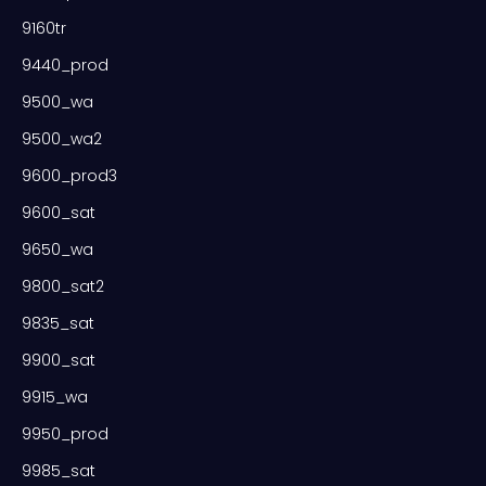
9160tr
9440_prod
9500_wa
9500_wa2
9600_prod3
9600_sat
9650_wa
9800_sat2
9835_sat
9900_sat
9915_wa
9950_prod
9985_sat