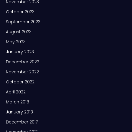
November 2023
October 2023
September 2023
August 2023
May 2023
January 2023
December 2022
November 2022
October 2022
April 2022
March 2018
January 2018
December 2017
November 2017