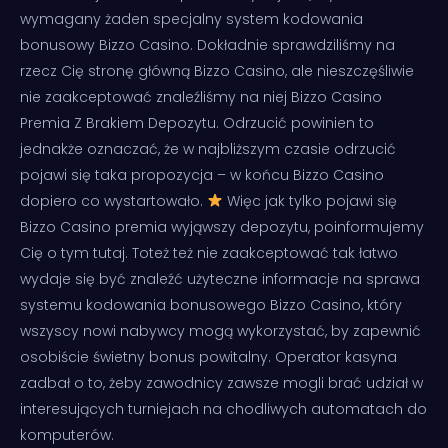
wymagany żaden specjalny system kodowania
bonusowy Bizzo Casino. Dokładnie sprawdziliśmy na
rzecz Cię stronę główną Bizzo Casino, ale nieszczęśliwie
nie zaakceptować znaleźliśmy na niej Bizzo Casino
Premia Z Brakiem Depozytu. Odrzucić powinien to
jednakże oznaczać, że w najbliższym czasie odrzucić
pojawi się taka propozycja – w końcu Bizzo Casino
dopiero co wystartowało.
Więc jak tylko pojawi się
Bizzo Casino premia wyjąwszy depozytu, poinformujemy
Cię o tym tutaj. Toteż też nie zaakceptować tak łatwo
wydaje się być znaleźć użyteczne informacje na sprawa
systemu kodowania bonusowego Bizzo Casino, który
wszyscy nowi nabywcy mogą wykorzystać, by zapewnić
osobiście świetny bonus powitalny. Operator kasyna
zadbał o to, żeby zawodnicy zawsze mogli brać udział w
interesujących turniejach na chodliwych automatach do
komputerów.