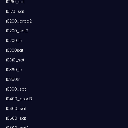
10150_sat
10170_sat
10200_prod2
10200_sat2
10200_tr
10300sat
10310_sat
10350_tr
10350tr
10390_sat
10400_prod3
10400_sat
10500_sat
10500_sat2