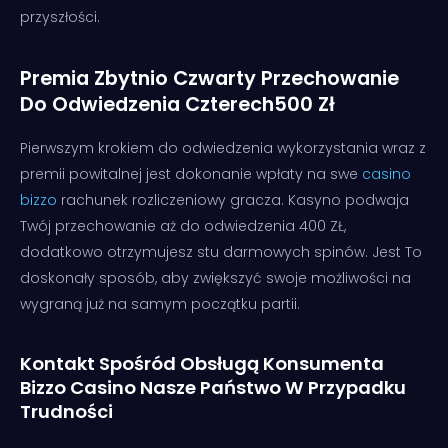
przyszłości.
Premia Zbytnio Czwarty Przechowanie
Do Odwiedzenia Czterech500 Zł
Pierwszym krokiem do odwiedzenia wykorzystania wraz z
premii powitalnej jest dokonanie wpłaty na swe
casino
bizzo
rachunek rozliczeniowy gracza. Kasyno podwaja
Twój przechowanie aż do odwiedzenia 400 ZŁ,
dodatkowo otrzymujesz stu darmowych spinów. Jest To
doskonały sposób, aby zwiększyć swoje możliwości na
wygraną już na samym początku partii.
Kontakt Spośród Obsługą Konsumenta
Bizzo Casino Nasze Państwo W Przypadku
Trudności