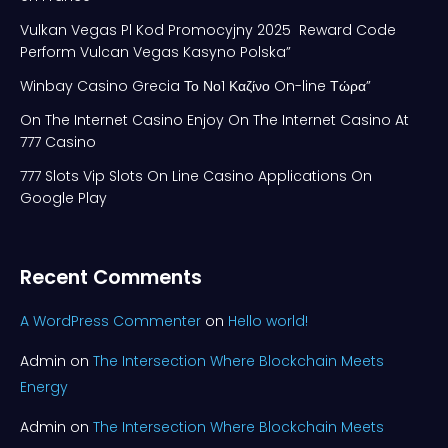
Vulkan Vegas Pl Kod Promocyjny 2025 ️ Reward Code
Perform Vulcan Vegas Kasyno Polska”
Winbay Casino Grecia Το Νο1 Καζίνο On-line Τώρα”
On The Internet Casino Enjoy On The Internet Casino At
777 Casino
777 Slots Vip Slots On Line Casino Applications On
Google Play
Recent Comments
A WordPress Commenter
on
Hello world!
Admin
on
The Intersection Where Blockchain Meets
Energy
Admin
on
The Intersection Where Blockchain Meets