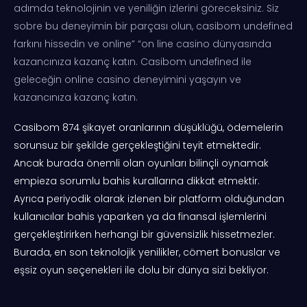
adımda teknolojinin ve yeniliğin izlerini göreceksiniz. Siz
sobre bu deneyimin bir parçası olun, casibom undefined
farkını hissedin ve online” “on line casino dünyasında
kazancınıza kazanç katın. Casibom undefined ile
geleceğin online casino deneyimini yaşayın ve
kazancınıza kazanç katın.
Casibom 874 şikayet oranlarının düşüklüğü, ödemelerin
sorunsuz bir şekilde gerçekleştiğini teyit etmektedir.
Ancak burada önemli olan oyunları bilinçli oynamak
empieza sorumlu bahis kurallarına dikkat etmektir.
Ayrıca periyodik olarak izlenen bir platform olduğundan
kullanıcılar bahis yaparken ya da finansal işlemlerini
gerçekleştirirken herhangi bir güvensizlik hissetmezler.
Burada, en son teknolojik yenilikler, cömert bonuslar ve
eşsiz oyun seçenekleri ile dolu bir dünya sizi bekliyor.