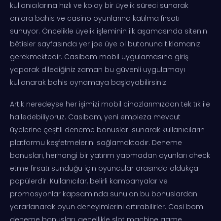
kullanıcılarına hızlı ve kolay bir üyelik süreci sunarak
onlara bahis ve casino oyunlarına katılma fırsatı
sunuyor. Öncelikle üyelik işleminin ilk aşamasında sitenin
bêtisier sayfasında yer joe üye ol butonuna tıklamanız
gerekmektedir. Casibom mobil uygulamasına giriş
yaparak dilediğiniz zaman bu güvenli uygulamayı
kullanarak bahis oynamaya başlayabilirsiniz.
Artık neredeyse her işimizi mobil cihazlarımızdan tek tık ile
halledebiliyoruz. Casibom, yeni empieza mevcut
üyelerine çeşitli deneme bonusları sunarak kullanıcıların
platformu keşfetmelerini sağlamaktadır. Deneme
bonusları, herhangi bir yatırım yapmadan oyunları check
etme fırsatı sunduğu için oyuncular arasında oldukça
popülerdir. Kullanıcılar, belirli kampanyalar ve
promosyonlar kapsamında sunulan bu bonuslardan
yararlanarak oyun deneyimlerini artırabilirler. Casi bom
deneme bonusları, genellikle slot machine game