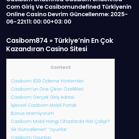
Com Giriş Ve Casibomundefined Türkiyenin
Online Casino Devrim Güncellenme: 2025-
06-22t11: 00: 00+03: 00
Casibom874 » Türkiye’nin En Çok
Kazandıran Casino Sitesi
Content
Casibom 839 Ödeme Yöntemleri
Casibom’un Öne Çıkan Özellikleri
Casibom Gerçek Giriş Adresi
İşlevsel Casibom Mobil Portalı
Bonus Istemiyorum
Casibom Mobil Hangi Cihazlarda Hızlı Çalışır?
Sık Güncellenen” “oyunlar
Casibom Oyunları