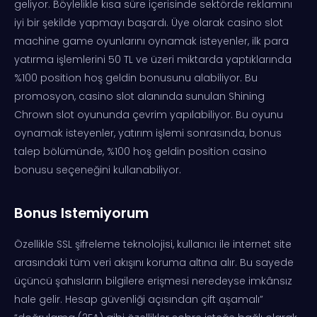
geliyor. Böylelikle kısa süre içerisinde sektörde reklamını
iyi bir şekilde yapmayı başardı. Üye olarak casino slot
machine game oyunlarını oynamak isteyenler, ilk para
yatırma işlemlerini 50 TL ve üzeri miktarda yaptıklarında
%100 position hoş geldin bonusunu alabiliyor. Bu
promosyon, casino slot alanında sunulan Shining
Chrown slot oyununda çevrim yapılabiliyor. Bu oyunu
oynamak isteyenler, yatırım işlemi sonrasında, bonus
talep bölümünde, %100 hoş geldin position casino
bonusu seçeneğini kullanabiliyor.
Bonus Istemiyorum
Özellikle SSL şifreleme teknolojisi, kullanıcı ile internet site
arasındaki tüm veri akışını koruma altına alır. Bu sayede
üçüncü şahısların bilgilere erişmesi neredeyse imkânsız
hale gelir. Hesap güvenliği açısından çift aşamalı”