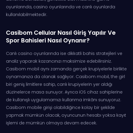
oyunlarında, casino oyunlarında ve canlı oyunlarda
kullanılabilmektedir.
Casibom Cellular Nasıl Giriş Yapılır Ve
Spor Bahisleri Nasıl Oynanır?
Canlı casino oyunlarında ise dikkatli bahis stratejileri ve
analiz yaparak kazancınızı maksimize edebilirsiniz.
Casibom mobil aynı zamanda gerçek krupiyelerle birlikte
oynamanıza da olanak sağlıyor. Casibom mobil, the girl
biri geniş limitlere sahip, canlı krupiyelerin yer aldığı
düzinelerce masa sunuyor. Ayrıca iOS cihaz sahiplerine
de kullanışlı uygulamamızı kullanma imkânı sunuyoruz.
Casibom mobile girişi olabildiğince kolay bir şekilde
yapmak mümkün olacak, oyuncunun hesabı yoksa kayıt
işlemi de mümkün olmaya devam edecek.