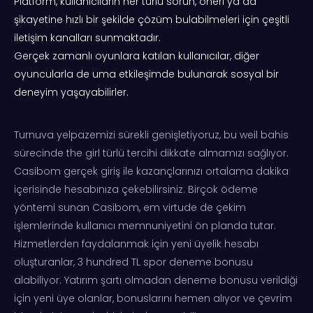
Platform, kullanıcıların her türlü sorun, öneri ya da
şikayetine hızlı bir şekilde çözüm bulabilmeleri için çeşitli
iletişim kanalları sunmaktadır.
Gerçek zamanlı oyunlara katılan kullanıcılar, diğer
oyuncularla de uma etkileşimde bulunarak sosyal bir
deneyim yaşayabilirler.
Turnuva yelpazemizi sürekli genişletiyoruz, bu weil bahis
sürecinde the girl türlü tercihi dikkate almamızı sağlıyor.
Casibom gerçek giriş ile kazançlarınızı ortalama dakika
içerisinde hesabınıza çekebilirsiniz. Birçok ödeme
yöntemi sunan Casibom, em virtude de çekim
işlemlerinde kullanıcı memnuniyetini ön planda tutar.
Hizmetlerden faydalanmak için yeni üyelik hesabı
oluşturanlar, 3 hundred TL spor deneme bonusu
alabiliyor. Yatırım şartı olmadan deneme bonusu verildiği
için yeni üye olanlar, bonuslarını hemen alıyor ve çevrim