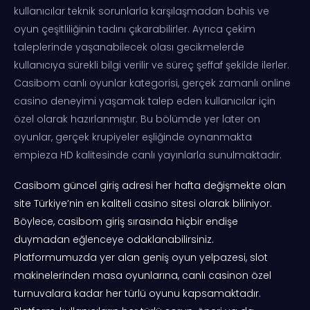
kullanıcılar teknik sorunlarla karşılaşmadan bahis ve
oyun çeşitliliğinin tadını çıkarabilirler. Ayrıca çekim
taleplerinde yaşanabilecek olası gecikmelerde
kullanıcıya sürekli bilgi verilir ve süreç şeffaf şekilde ilerler.
Casibom canlı oyunlar kategorisi, gerçek zamanlı online
casino deneyimi yaşamak talep eden kullanıcılar için
özel olarak hazırlanmıştır. Bu bölümde yer later on
oyunlar, gerçek krupiyeler eşliğinde oynanmakta
empieza HD kalitesinde canlı yayınlarla sunulmaktadır.
Casibom güncel giriş adresi her hafta değişmekte olan
site Türkiye’nin en kaliteli casino sitesi olarak biliniyor.
Böylece, casibom giriş sırasında hiçbir endişe
duymadan eğlenceye odaklanabilirsiniz.
Platformumuzda yer alan geniş oyun yelpazesi, slot
makinelerinden masa oyunlarına, canlı casinon özel
turnuvalara kadar her türlü oyunu kapsamaktadır.