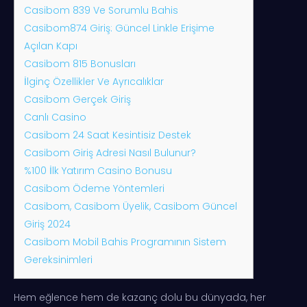
Casibom 839 Ve Sorumlu Bahis
Casibom874 Giriş: Güncel Linkle Erişime
Açılan Kapı
Casibom 815 Bonusları
İlginç Özellikler Ve Ayrıcalıklar
Casibom Gerçek Giriş
Canlı Casino
Casibom 24 Saat Kesintisiz Destek
Casibom Giriş Adresi Nasıl Bulunur?
%100 İlk Yatırım Casino Bonusu
Casibom Ödeme Yöntemleri
Casibom, Casibom Üyelik, Casibom Güncel
Giriş 2024
Casibom Mobil Bahis Programının Sistem
Gereksinimleri
Hem eğlence hem de kazanç dolu bu dünyada, her