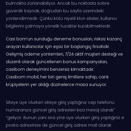
bulmakta zorlanabiliyor. Ancak bu noktada sobre
güvenilir kaynak, doğrudan bu sayfa üzerindeki
yönlendirmedir. Çünkü kötü niyetli klon siteler, kullanıcı
bilgilerini çalmaya yönelik tuzaklar kurabilmektedir.
Casi bom’un sunduğu deneme bonusları, risksiz kazanç
arayan kullanıcılar için eşsiz bir başlangıç fırsatıdır.
Gelişmiş ödeme yöntemleri, 7/24 aktif müşteri desteği ve
düzenli olarak güncellenen bonus kampanyaları,
casibom deneyimini benzersiz kılmaktadır.
Casibom mobil, her biri geniş limitlere sahip, canlı
krupiyelerin yer aldığı düzinelerce masa sunuyor.
Siteye üye olurken siteye giriş yaptığınız cep telefonu
numaranıza güncel giriş adresleri kısa mesaj olarak”
“geliyor. Bunun yanı sıra yine üye olurken giriş yaptığınız e
posta adresinize de güncel giriş adresi mail olarak