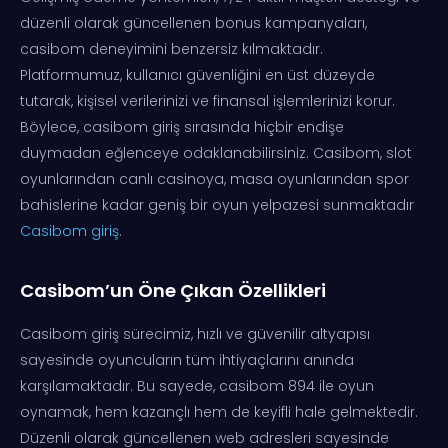
düzenli olarak güncellenen bonus kampanyaları,
casibom deneyimini benzersiz kılmaktadır.
Platformumuz, kullanıcı güvenliğini en üst düzeyde
tutarak, kişisel verilerinizi ve finansal işlemlerinizi korur.
Böylece, casibom giriş sırasında hiçbir endişe
duymadan eğlenceye odaklanabilirsiniz. Casibom, slot
oyunlarından canlı casinoya, masa oyunlarından spor
bahislerine kadar geniş bir oyun yelpazesi sunmaktadır
Casibom giriş
.
Casibom’un Öne Çıkan Özellikleri
Casibom giriş sürecimiz, hızlı ve güvenilir altyapısı
sayesinde oyuncuların tüm ihtiyaçlarını anında
karşılamaktadır. Bu sayede, casibom 894 ile oyun
oynamak, hem kazançlı hem de keyifli hale gelmektedir.
Düzenli olarak güncellenen web adresleri sayesinde