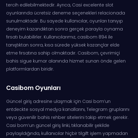
tercih edilebilmektedir. Ayrıca, Casi excelente slot
oyunlarında ücretsiz deneme seçenekleri relacionada
sunulmaktadır. Bu sayede kullanıcılar, oyunları tanıyıp
deneyim kazandıktan sonra gerçek parayla oynama
fırsatı bulabilirler. Kullanıcılarımız, casibom 894 ile
tanıştıktan sonra, kısa sürede yüksek kazançlar elde
etme fırsatına sahip olmaktadır. Casibom, çevrimiçi
bahis sigue kumar alanında hizmet sunan önde gelen
platformlardan biridir.
Casibom Oyunları
Güncel giriş adresine ulaşmak için Casi bom’un
entdeckte sosyal medya kanallarını, Telegram gruplarını
veya güvenilir bahis rehber sitelerini takip etmek gerekir.
Casi bom’un güncel giriş linki, tıklanabilir şekilde
paylaşıldığında, kullanıcılar hiçbir tilgift işlem yapmadan