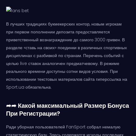
В лучших традициях букмекерских контор, новым игрокам
при первом пополнении депозита предоставляется
приветственный вознаграждение до самого 3000 гривен. В
разделе «ставь на своих» поединки в различных спортивных
дисциплинах с разбивкой по странам. Перечень событий с
целью live ставок аналогичен предматчевому. В режиме
реального времени доступны сотни видов условия. При
использовании текстовых материалов сайта гиперссылка на
Sport.ua обязательна.
➦➦ Какой максимальный Размер Бонуса
При Регистрации?
Ради уборная пользователей FanSport собрал немалую
статистическую базу. Здесь содержатся исходы последних