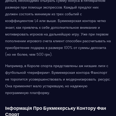
деньги, необходимо отыграть сумму бонуса в пятикратном
размере при помощи экспрессов. Каждый предлог них
должен состоять минимум из трех событий с
коэффициентом 1,4 или выше. Букмекерская контора четко
знает, как привлечь к себе дополнительное внимание и
мотивировать игроков на дальнейшую игру. Уже при первом
пополнении игрового счета клиент способен рассчитывать на
приобретение подарка в размере 100% от суммы депозита
(но не более, чем 500 грн).
Например, в Короле спорта представлены аж низшие лиги с
футбольной «периферии». Букмекерская контора Фанспорт
не торопится усовершенствовать и модернизировать ресурс.
Она применяет мало устаревшую, но надежную
программную платформу.
Інформація Про Букмекерську Контору Фан
Спорт