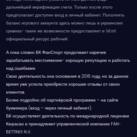
дальнейшей верификации счета. Только после этого
предполагает доступен вход в личный кабинет. Пополнять
баланс игрового аккаунта здесь можно лишь в украинских
гривнах- такие же возможности предоставляет и 1xbet
официальный ресурс рабочий.
А пока словно БК ФанСпорт продолжает наречие
зарабатывать местоимение- хорошую репутацию и работать
над ошибками.
Свою деятельность она основания в 2016 году, но за данное
время уже успела приобрести хорошие отзывы от своих
клиентов.
Более подробно об партнёрской программе – на сайте
букмекера (вход – через личный кабинет).
БК осуществляет деятельность по международной лицензии
Кюрасао и принадлежит управленческой компании FAN-
BETTING N.V.