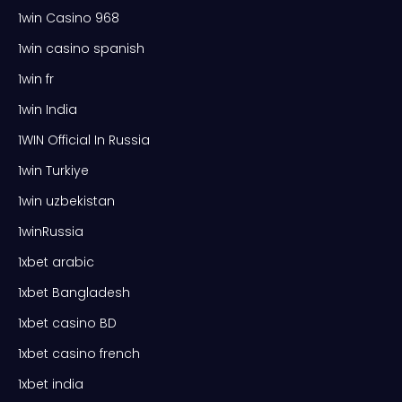
1win Casino 968
1win casino spanish
1win fr
1win India
1WIN Official In Russia
1win Turkiye
1win uzbekistan
1winRussia
1xbet arabic
1xbet Bangladesh
1xbet casino BD
1xbet casino french
1xbet india