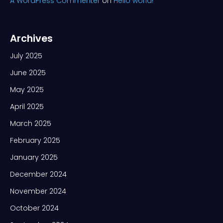
A WordPress Commenter
on
Hello world!
Archives
July 2025
June 2025
May 2025
April 2025
March 2025
February 2025
January 2025
December 2024
November 2024
October 2024