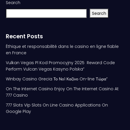
Search
Search
Recent Posts
Éthique et responsabilité dans le casino en ligne fiable
en France
Vulkan Vegas Pl Kod Promocyjny 2025 ️ Reward Code
Perform Vulcan Vegas Kasyno Polska”
Winbay Casino Grecia Το Νο1 Καζίνο On-line Τώρα”
On The Internet Casino Enjoy On The Internet Casino At
777 Casino
777 Slots Vip Slots On Line Casino Applications On
Google Play