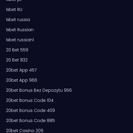
1xbet RU
1xbet russia
1xbet Russian
1xbet russian1
20 Bet 559
20 Bet 832
20bet App 457
20bet App 966
20bet Bonus Bez Depozytu 956
20bet Bonus Code 104
20bet Bonus Code 409
20bet Bonus Code 885
20bet Casino 209