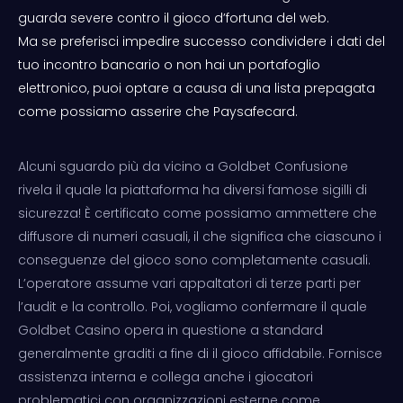
guarda severe contro il gioco d’fortuna del web.
Ma se preferisci impedire successo condividere i dati del
tuo incontro bancario o non hai un portafoglio
elettronico, puoi optare a causa di una lista prepagata
come possiamo asserire che Paysafecard.
Alcuni sguardo più da vicino a Goldbet Confusione
rivela il quale la piattaforma ha diversi famose sigilli di
sicurezza! È certificato come possiamo ammettere che
diffusore di numeri casuali, il che significa che ciascuno i
conseguenze del gioco sono completamente casuali.
L’operatore assume vari appaltatori di terze parti per
l’audit e la controllo. Poi, vogliamo confermare il quale
Goldbet Casino opera in questione a standard
generalmente graditi a fine di il gioco affidabile. Fornisce
assistenza interna e collega anche i giocatori
problematici con organizzazioni esterne come