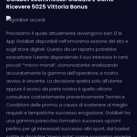
Ricevere 5025 Vittoria Bonus
Precisiamo il quale attualmente avvengono ben 12 le
App Goldbet disponibili nell’omonima sezione del sito e
sugli store digitali. Questo da un reparto potrebbe
esacerbare l’utente disperdendo il suo interesse in tanti
piccoli “”micro-mondi”, ciononostante analizzando
accuratamente la gamma dell’operatore, a nostro
avviso, è vincente. La decisione spetta solo all’utente
eppure il avviso da parte nostra è quello vittoria
consultare costantemente preventivamente Termini e
Condizioni delle promo, a causa di sostenere al meglio
requisiti e tempistiche successo erogazione. Goldbet ha
una gamma parecchio formativo successo opzioni
perfino per gli interessati successo altri sport, dal basket
sottile a discipline “meno note” come possiamo asserire