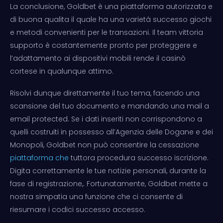
La conclusione, Goldbet è una piattaforma autorizzata e
di buona qualita il quale ha una varietà successo giochi
e metodi convenienti per le transazioni. Il team vittoria
supporto è costantemente pronto per proteggere e
l’adattamento ai dispositivi mobili rende il casinò
cortese in qualunque attimo.
Risolvi dunque direttamente il tuo tema, facendo una
scansione del tuo documento e mandando una mail a
email protected. Se i dati inseriti non corrispondono a
quelli costruiti in possesso all’Agenzia delle Dogane e dei
Monopoli, Goldbet non può consentire la cessazione
piattaforma che
tuttora procedura successo iscrizione.
Digita correttamente le tue notizie personali, durante la
fase di registrazione,. Fortunatamente, Goldbet mette a
nostra simpatia una funzione che ci consente di
riesumare i codici successo accesso.