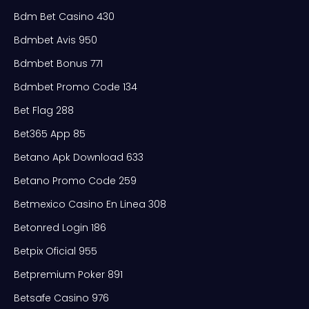
Bdm Bet Casino 430
Bdmbet Avis 950
Bdmbet Bonus 771
Bdmbet Promo Code 134
Bet Flag 288
Bet365 App 85
Betano Apk Download 633
Betano Promo Code 259
Betmexico Casino En Linea 308
Betonred Login 186
Betpix Oficial 955
Betpremium Poker 891
Betsafe Casino 976