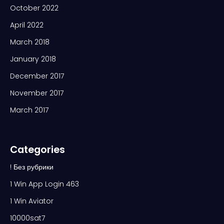
October 2022
April 2022
March 2018
January 2018
December 2017
November 2017
March 2017
Categories
! Без рубрики
1 Win App Login 463
1 Win Aviator
10000sat7