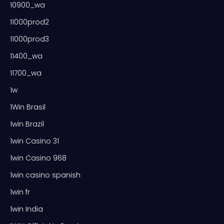
10900_wa
11000prod2
11000prod3
11400_wa
11700_wa
1w
1Win Brasil
1win Brazil
1win Casino 31
1win Casino 968
1win casino spanish
1win fr
1win India