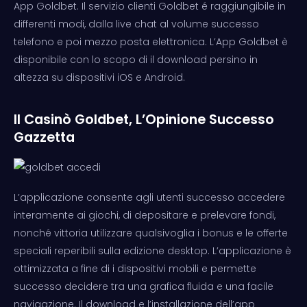
App Goldbet. Il servizio clienti Goldbet é raggiungibile in
differenti modi, dalla live chat al volume successo
telefono e poi mezzo posta elettronica. L’App Goldbet è
disponibile con lo scopo di il download persino in
altezza su dispositivi iOS e Android.
Il Casinò Goldbet, L’Opinione Successo
Gazzetta
L’applicazione consente agli utenti successo accedere
interamente ai giochi, di depositare e prelevare fondi,
nonché vittoria utilizzare qualsivoglia i bonus e le offerte
speciali reperibili sulla edizione desktop. L’applicazione è
ottimizzata a fine di i dispositivi mobili e permette
successo decidere tra una grafica fluida e una facile
navigazione. Il download e l’installazione dell’app