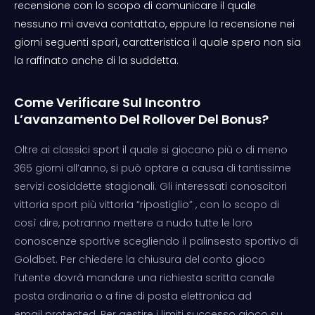
recensione con lo scopo di comunicare il quale
nessuno mi aveva contattato, eppure la recensione nei
giorni seguenti sparì, caratteristica il quale spero non sia
la raffinato anche di la suddetta.
Come Verificare Sul Incontro
L’avanzamento Del Rollover Del Bonus?
Oltre ai classici sport il quale si giocano più o di meno
365 giorni all’anno, si può optare a causa di tantissime
servizi cosiddette stagionali. Gli interessati conoscitori
vittoria sport più vittoria “ripostiglio” , con lo scopo di
così dire, potranno mettere a nudo tutte le loro
conoscenze sportive scegliendo il palinsesto sportivo di
Goldbet. Per chiedere la chiusura del conto gioco
l’utente dovrà mandare una richiesta scritta canale
posta ordinaria o a fine di posta elettronica ad
email protected. Per gestire i limiti successo gioco su