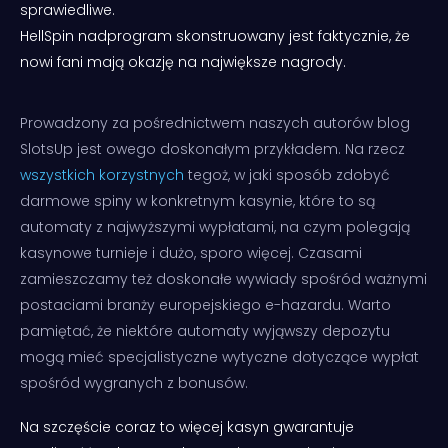
sprawiedliwe.
HellSpin nadprogram skonstruowany jest faktycznie, że
nowi fani mają okazję na największe nagrody.
Prowadzony za pośrednictwem naszych autorów blog
SlotsUp jest owego doskonałym przykładem. Na rzecz
wszystkich korzystnych
tegoż, w jaki sposób zdobyć
darmowe spiny w konkretnym kasynie, które to są
automaty z najwyższymi wypłatami, na czym polegają
kasynowe turnieje i dużo, sporo więcej. Czasami
zamieszczamy też doskonałe wywiady spośród ważnymi
postaciami branży europejskiego e-hazardu. Warto
pamiętać, że niektóre automaty wyjąwszy depozytu
mogą mieć specjalistyczne wytyczne dotyczące wypłat
spośród wygranych z bonusów.
Na szczęście coraz to więcej kasyn gwarantuje