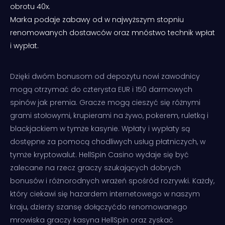
obrotu 40x.
Marka podaje zabawy od w najwyższym stopniu
renomowanych dostawców oraz mnóstwo technik wpłat
i wypłat.
Dzięki dwóm bonusom od depozytu nowi zawodnicy
mogą otrzymać do czterysta EUR i 150 darmowych
spinów jak premia. Gracze mogą cieszyć się różnymi
grami stołowymi, krupierami na żywo, pokerem, ruletką i
blackjackiem w tymże kasynie. Wpłaty i wypłaty są
dostępne za pomocą chodliwych usług płatniczych, w
tymże kryptowalut. HellSpin Casino wydaje się być
zalecane na rzecz graczy szukających dobrych
bonusów i różnorodnych wrażeń spośród rozrywki. Każdy,
który ciekawi się hazardem internetowego w naszym
kraju, dzierży szansę dołączyćdo renomowanego
mrowiska graczy kasyna HellSpin oraz zyskać