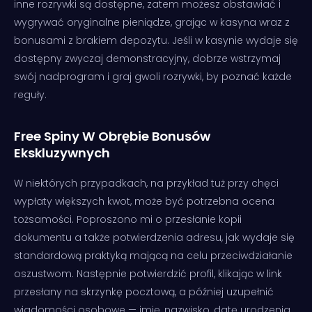
inne rozrywki są dostępne, zatem możesz obstawiać i
wygrywać oryginalne pieniądze, grając w kasyna wraz z
bonusami z brakiem depozytu. Jeśli w kasynie wydaje się
dostępny zwyczaj demonstracyjny, dobrze wstrzymaj
swój nadprogram i graj gwoli rozrywki, by poznać każde
reguły.
Free Spiny W Obrębie Bonusów
Ekskluzywnych
W niektórych przypadkach, na przykład tuż przy chęci
wypłaty większych kwot, może być potrzebna ocena
tożsamości. Poproszono mi o przesłanie kopii
dokumentu a także potwierdzenia adresu, jak wydaje się
standardową praktyką mającą na celu przeciwdziałanie
oszustwom. Następnie potwierdzić profil, klikając w link
przesłany na skrzynkę pocztową, a później uzupełnić
wiadomości osobowe — imię, nazwisko, datę urodzenia.