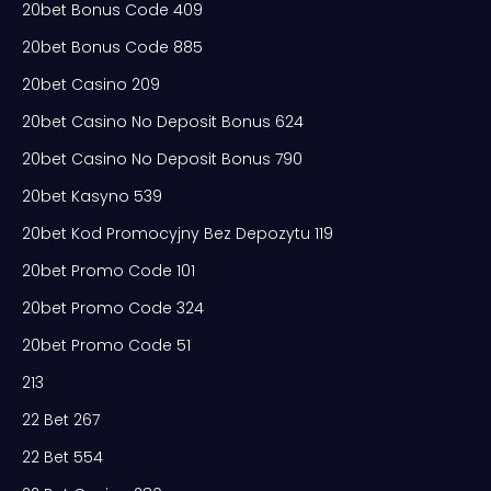
20bet Bonus Code 409
20bet Bonus Code 885
20bet Casino 209
20bet Casino No Deposit Bonus 624
20bet Casino No Deposit Bonus 790
20bet Kasyno 539
20bet Kod Promocyjny Bez Depozytu 119
20bet Promo Code 101
20bet Promo Code 324
20bet Promo Code 51
213
22 Bet 267
22 Bet 554