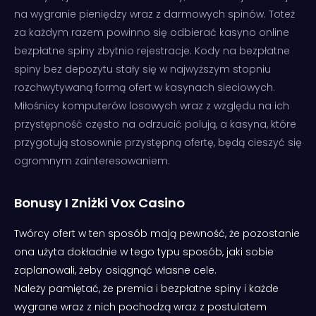
na wygranie pieniędzy wraz z darmowych spinów. Toteż
za każdym razem powinno się odbierać kasyno online
bezpłatne spiny zbytnio rejestracje. Kody na bezpłatne
spiny bez depozytu stały się w najwyższym stopniu
rozchwytywaną formą ofert w kasynach sieciowych.
Miłośnicy komputerów losowych wraz z względu na ich
przystępność często na odrzucić polują, a kasyna, które
przygotują stosownie przystępną ofertę, będą cieszyć się
ogromnym zainteresowaniem.
Bonusy I Zniżki Vox Casino
Twórcy ofert w ten sposób mają pewność, że pozostanie
ona użyta dokładnie w tego typu sposób, jaki sobie
zaplanowali, żeby osiągnąć własne cele.
Należy pamiętać, że premia i bezpłatne spiny i każde
wygrane wraz z nich pochodzą wraz z postulatem