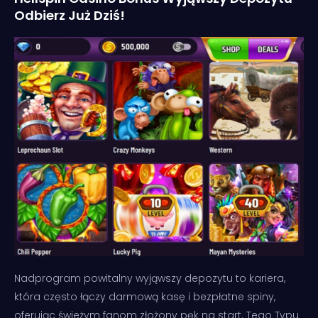
Odbierz Już Dziś!
Nadprogram powitalny wyjąwszy depozytu to kariera,
która często łączy darmową kasę i bezpłatne spiny,
oferując świeżym fanom złożony pęk na start. Tego Typu