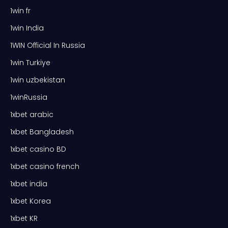
1win fr
1win India
1WIN Official In Russia
1win Turkiye
1win uzbekistan
1winRussia
1xbet arabic
1xbet Bangladesh
1xbet casino BD
1xbet casino french
1xbet india
1xbet Korea
1xbet KR