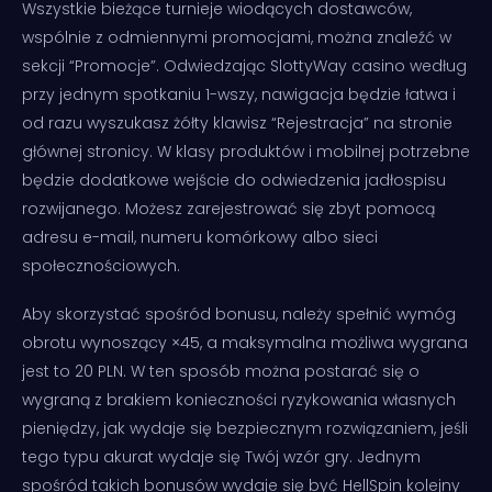
Wszystkie bieżące turnieje wiodących dostawców,
wspólnie z odmiennymi promocjami, można znaleźć w
sekcji “Promocje”. Odwiedzając SlottyWay casino według
przy jednym spotkaniu 1-wszy, nawigacja będzie łatwa i
od razu wyszukasz żółty klawisz “Rejestracja” na stronie
głównej stronicy. W klasy produktów i mobilnej potrzebne
będzie dodatkowe wejście do odwiedzenia jadłospisu
rozwijanego. Możesz zarejestrować się zbyt pomocą
adresu e-mail, numeru komórkowy albo sieci
społecznościowych.
Aby skorzystać spośród bonusu, należy spełnić wymóg
obrotu wynoszący ×45, a maksymalna możliwa wygrana
jest to 20 PLN. W ten sposób można postarać się o
wygraną z brakiem konieczności ryzykowania własnych
pieniędzy, jak wydaje się bezpiecznym rozwiązaniem, jeśli
tego typu akurat wydaje się Twój wzór gry. Jednym
spośród takich bonusów wydaje się być HellSpin kolejny