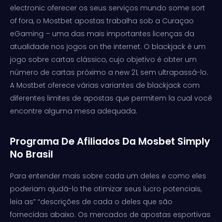
electronic oferecer os seus serviços mundo some sort
of fora, o Mostbet apostas trabalha sob a Curaçao
eGaming – uma das mais importantes licenças da
atualidade nos jogos on the internet. O blackjack é um
jogo sobre cartas clássico, cujo objetivo é obter um
número de cartas próximo a new 21, sem ultrapassá-lo.
A Mostbet oferece várias variantes de blackjack com
diferentes limites de apostas que permitem la cual você
encontre alguma mesa adequada.
Programa De Afiliados Da Mosbet Simply
No Brasil
Para entender mais sobre cada um deles e como eles
poderiam ajudá-lo the otimizar seus lucro potenciais,
leia as” “descrições de cada o deles que são
fornecidas abaixo. Os mercados de apostas esportivas