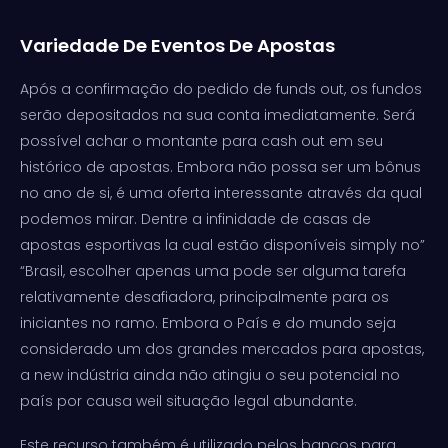
Variedade De Eventos De Apostas
Após a confirmação do pedido de funds out, os fundos
serão depositados na sua conta imediatamente. Será
possível achar o montante para cash out em seu
histórico de apostas. Embora não possa ser um bônus
no ano de si, é uma oferta interessante através da qual
podemos mirar. Dentre a infinidade de casas de
apostas esportivas la cual estão disponíveis simply no”
“Brasil, escolher apenas uma pode ser alguma tarefa
relativamente desafiadora, principalmente para os
iniciantes no ramo. Embora o País e do mundo seja
considerado um dos grandes mercados para apostas,
a new indústria ainda não atingiu o seu potencial no
país por causa weil situação legal abundante.
Este recurso também é utilizado pelos bancos para