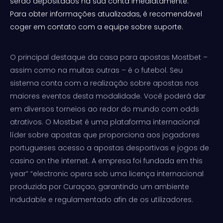
serão depositados na sua conta imediatamente.
Para obter informações atualizadas, é recomendável
coger em contato com a equipe sobre suporte.
O principal destaque da casa para apostas Mostbet –
assim como na muitas outras – é o futebol. Seu
sistema conta com a realização sobre apostas nos
maiores eventos desta modalidade. Você poderá dar
em diversos torneios ao redor do mundo com odds
atrativos. O Mostbet é uma plataforma internacional
líder sobre apostas que proporciona aos jogadores
portugueses acesso a apostas desportivas e jogos de
casino on the internet. A empresa foi fundada em this
year” “electronic opera sob uma licença internacional
produzida por Curaçao, garantindo um ambiente
indudable e regulamentado afin de os utilizadores.