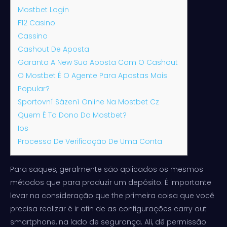
Mostbet Login
F12 Casino
Cassino
Cashout De Aposta
Garanta A New Sua Aposta Com O Cashout
O Mostbet É O Agente Para Apostas Mais
Popular?
Sportovní Sázení Online Na Mostbet Cz
Quem É To Dono Do Mostbet?
Ios
Processo De Verificação De Uma Conta
Para saques, geralmente são aplicados os mesmos
métodos que para produzir um depósito. É importante
levar na consideração que the primeira coisa que você
precisa realizar é ir afin de as configurações carry out
smartphone, na lado de segurança. Ali, dê permissão