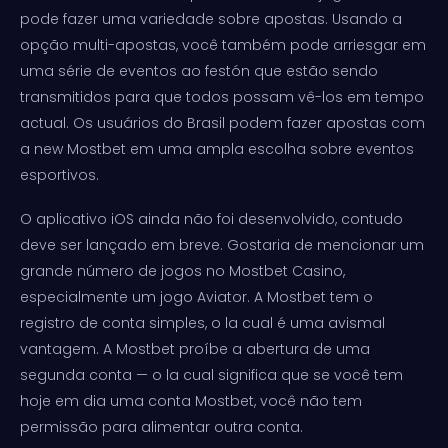
pode fazer uma variedade sobre apostas. Usando a
opção multi-apostas, você também pode arriesgar em
uma série de eventos ao festón que estão sendo
transmitidos para que todos possam vê-los em tempo
actual. Os usuários do Brasil podem fazer apostas com
a new Mostbet em uma ampla escolha sobre eventos
esportivos.
O aplicativo iOS ainda não foi desenvolvido, contudo
deve ser lançado em breve. Gostaria de mencionar um
grande número de jogos no Mostbet Casino,
especialmente um jogo Aviator. A Mostbet tem o
registro de conta simples, o la cual é uma avismal
vantagem. A Mostbet proíbe a abertura de uma
segunda conta — o la cual significa que se você tem
hoje em dia uma conta Mostbet, você não tem
permissão para alimentar outra conta.