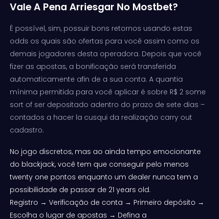
Vale A Pena Arriesgar No Mostbet?
É possível, sim, possuir bons retornos usando estas
odds os quais são ofertas para você assim como os
demais jogadores desta operadora. Depois que você
fizer as apostas, a bonificação será transferida
automaticamente afin de a sua conta. A quantia
mínima permitida para você aplicar é sobre R$ 2 some
sort of ser depositado adentro do prazo de sete dias –
contados a hacer la cusqui da realização carry out
cadastro.
No jogo discretos, mas ao ainda tempo emocionante
do blackjack, você tem que conseguir pelo menos
twenty one pontos enquanto um dealer nunca tem a
possibilidade de passar de 21 years old.
Registro → Verificação de conta → Primeiro depósito →
Escolha o lugar de apostas → Defina a