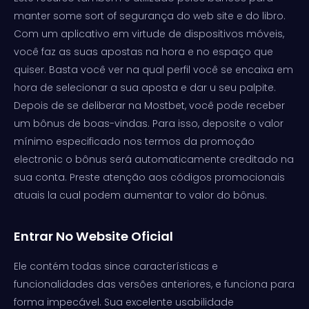
manter some sort of segurança do web site e do libro.
Com um aplicativo em virtude de dispositivos móveis,
você faz as suas apostas na hora e no espaço que
quiser. Basta você ver na qual perfil você se encaixa em
hora de selecionar a sua aposta e dar u seu palpite.
Depois de se deliberar na Mostbet, você pode receber
um bônus de boas-vindas. Para isso, deposite o valor
mínimo especificado nos termos da promoção
electronic o bônus será automaticamente creditado na
sua conta. Preste atenção aos códigos promocionais
atuais la cual podem aumentar to valor do bônus.
Entrar No Website Oficial
Ele contém todas since características e
funcionalidades das versões anteriores, e funciona para
forma impecável. Sua excelente usabilidade