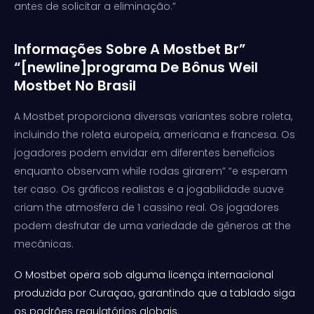
antes de solicitar a eliminação.”
Informações Sobre A Mostbet Br”
“[newline]programa De Bônus Weil
Mostbet No Brasil
A Mostbet proporciona diversas variantes sobre roleta,
incluindo the roleta europeia, americana e francesa. Os
jogadores podem envidar em diferentes beneficios
enquanto observam while rodas girarem” “e esperam
ter caso. Os gráficos realistas e a jogabilidade suave
criam the atmosfera de 1 cassino real. Os jogadores
podem desfrutar de uma variedade de gêneros at the
mecânicas.
O Mostbet opera sob alguma licença internacional
produzida por Curaçao, garantindo que a tablado siga
os padrões regulatórios globais.