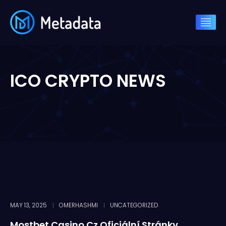
ICO CRYPTO NEWS
MAY 13, 2025
OMERHASHMI
UNCATEGORIZED
Mostbet Casino Cz Oficiální Stránky