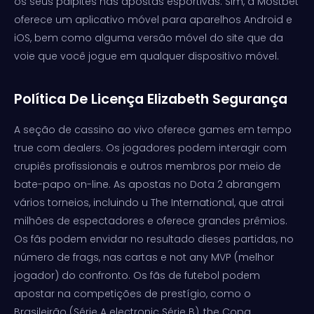
os seus palpites nas apostas esportivas. Sim, a Mostbet
oferece um aplicativo móvel para aparelhos Android e
iOS, bem como alguma versão móvel do site que da
voie que você jogue em qualquer dispositivo móvel.
Política De Licença Elizabeth Segurança
A seção de cassino ao vivo oferece games em tempo
true com dealers. Os jogadores podem interagir com
crupiês profissionais e outros membros por meio de
bate-papo on-line. As apostas no Dota 2 abrangem
vários torneios, incluindo u The International, que atrai
milhões de espectadores e oferece grandes prêmios.
Os fãs podem envidar no resultado dieses partidas, no
número de frags, nas cartas e not any MVP (melhor
jogador) do confronto. Os fãs de futebol podem
apostar na competições de prestígio, como o
Brasileirão (Série A electronic Série B), the Copa