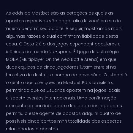
As odds do Mostbet são as cotações os quais as
apostas esportivas vão pagar afin de você em se de
acerto perform seu palpite. A seguir, mostramos mais
algumas razões o qual confirmam fiabilidade desta
casa. O Dota 2 é o dos jogos cependant populares e
icônicos do mundo 2 e-sports. É 1 jogo de estratégia
MOBA (Multiplayer On the web Battle Arena) em que
duas equipes de cinco jogadores lutam entre si na
tentativa de destruir o corona do adversário. O futebol é
o centro das atenções na Mostbet País brasileiro,
permitindo que os usuários apostem na jogos locais
elizabeth eventos internacionais. Uma confirmação
excelente ag confiabilidade e lealdade dos jogadores
permitiu a este agente de apostas adquirir quatro de
possíveis cinco pontos mhh totalidade dos aspectos
relacionados a apostas.