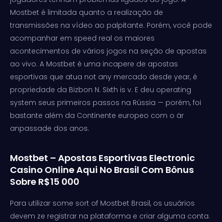
Mostbet é limitada quanto a realização de
transmissões na vídeo ao palpitante. Porém, você pode
acompanhar em speed real os maiores
acontecimentos de vários jogos na seção de apostas
ao vivo. A Mostbet é uma incapere de apostas
esportivas que atua not any mercado desde year, é
propriedade da Bizbon N. Sixth is v. E deu operating
system seus primeiros passos na Rússia — porém, foi
bastante além da Continente europeo com o är
anpassade dos anos.
Mostbet – Apostas Esportivas Electronic
Casino Online Aqui No Brasil Com Bônus
Sobre R$15 000
Para utilizar some sort of Mostbet Brasil, os usuários
devem ze registrar na plataforma e criar alguma conta.