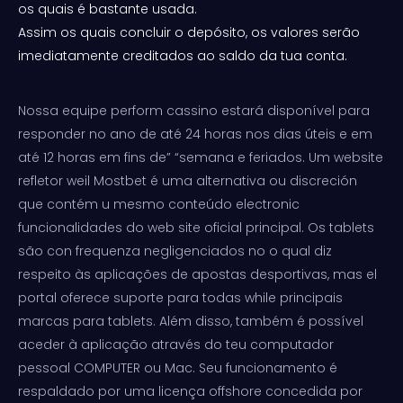
os quais é bastante usada.
Assim os quais concluir o depósito, os valores serão
imediatamente creditados ao saldo da tua conta.
Nossa equipe perform cassino estará disponível para
responder no ano de até 24 horas nos dias úteis e em
até 12 horas em fins de” “semana e feriados. Um website
refletor weil Mostbet é uma alternativa ou discreción
que contém u mesmo conteúdo electronic
funcionalidades do web site oficial principal. Os tablets
são con frequenza negligenciados no o qual diz
respeito às aplicações de apostas desportivas, mas el
portal oferece suporte para todas while principais
marcas para tablets. Além disso, também é possível
aceder à aplicação através do teu computador
pessoal COMPUTER ou Mac. Seu funcionamento é
respaldado por uma licença offshore concedida por