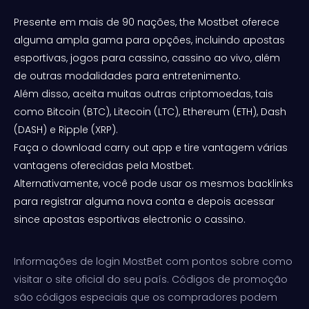
Presente em mais de 90 nações, the Mostbet oferece
alguma ampla gama para opções, incluindo apostas
esportivas, jogos para cassino, cassino ao vivo, além
de outras modalidades para entretenimento.
Além disso, aceita muitas outras criptomoedas, tais
como Bitcoin (BTC), Litecoin (LTC), Ethereum (ETH), Dash
(DASH) e Ripple (XRP).
Faça o download carry out app e tire vantagem várias
vantagens oferecidas pela Mostbet.
Alternativamente, você pode usar os mesmos backlinks
para registrar alguma nova conta e depois acessar
since apostas esportivas electronic o cassino.
Informações de login MostBet com pontos sobre como
visitar o site oficial do seu país. Códigos de promoção
são códigos especiais que os compradores podem