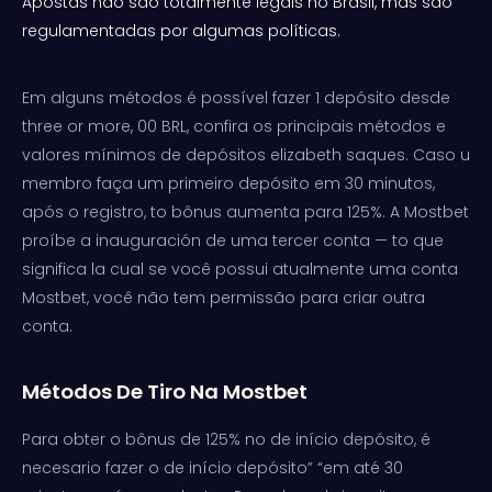
Apostas não são totalmente legais no Brasil, mas são
regulamentadas por algumas políticas.
Em alguns métodos é possível fazer 1 depósito desde
three or more, 00 BRL, confira os principais métodos e
valores mínimos de depósitos elizabeth saques. Caso u
membro faça um primeiro depósito em 30 minutos,
após o registro, to bônus aumenta para 125%. A Mostbet
proíbe a inauguración de uma tercer conta — to que
significa la cual se você possui atualmente uma conta
Mostbet, você não tem permissão para criar outra
conta.
Métodos De Tiro Na Mostbet
Para obter o bônus de 125% no de início depósito, é
necesario fazer o de início depósito” “em até 30