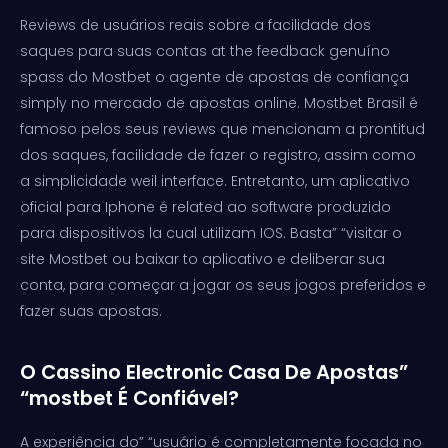
Reviews de usuários reais sobre a facilidade dos
saques para suas contas at the feedback genuíno
spass do Mostbet o agente de apostas de confiança
simply no mercado de apostas online. Mostbet Brasil é
famoso pelos seus reviews que mencionam a prontitud
dos saques, facilidade de fazer o registro, assim como
a simplicidade weil interface. Entretanto, um aplicativo
oficial para Iphone é related ao software produzido
para dispositivos la cual utilizam IOS. Basta” “visitar o
site Mostbet ou baixar to aplicativo e deliberar sua
conta, para começar a jogar os seus jogos preferidos e
fazer suas apostas.
O Cassino Electronic Casa De Apostas”
“mostbet É Confiável?
A experiência do” “usuário é completamente focada no