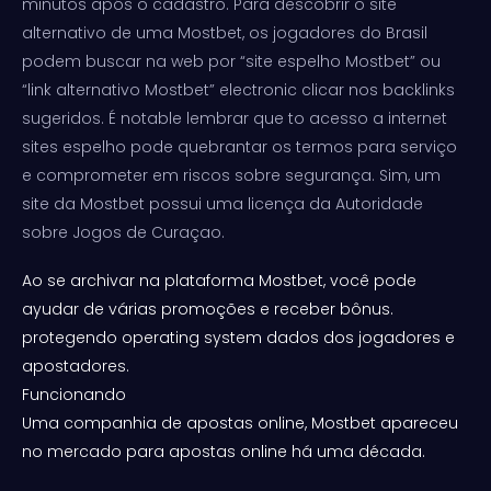
minutos após o cadastro. Para descobrir o site
alternativo de uma Mostbet, os jogadores do Brasil
podem buscar na web por “site espelho Mostbet” ou
“link alternativo Mostbet” electronic clicar nos backlinks
sugeridos. É notable lembrar que to acesso a internet
sites espelho pode quebrantar os termos para serviço
e comprometer em riscos sobre segurança. Sim, um
site da Mostbet possui uma licença da Autoridade
sobre Jogos de Curaçao.
Ao se archivar na plataforma Mostbet, você pode
ayudar de várias promoções e receber bônus.
protegendo operating system dados dos jogadores e
apostadores.
Funcionando
Uma companhia de apostas online, Mostbet apareceu
no mercado para apostas online há uma década.