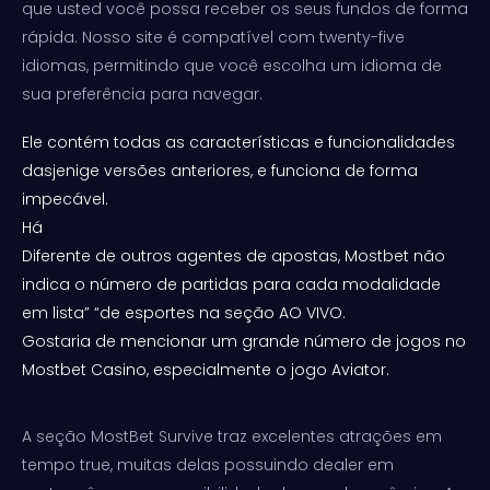
que usted você possa receber os seus fundos de forma
rápida. Nosso site é compatível com twenty-five
idiomas, permitindo que você escolha um idioma de
sua preferência para navegar.
Ele contém todas as características e funcionalidades
dasjenige versões anteriores, e funciona de forma
impecável.
Há
Diferente de outros agentes de apostas, Mostbet não
indica o número de partidas para cada modalidade
em lista” “de esportes na seção AO VIVO.
Gostaria de mencionar um grande número de jogos no
Mostbet Casino, especialmente o jogo Aviator.
A seção MostBet Survive traz excelentes atrações em
tempo true, muitas delas possuindo dealer em