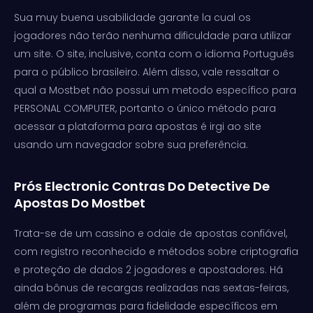
Sua muy buena usabilidade garante la cual os
jogadores não terão nenhuma dificuldade para utilizar
um site. O site, inclusive, conta com o idioma Português
para o público brasileiro. Além disso, vale ressaltar o
qual a Mostbet não possui um metodo específico para
PERSONAL COMPUTER, portanto o único método para
acessar a plataforma para apostas é irgi ao site
usando um navegador sobre sua preferência.
Prós Electronic Contras Do Detective De
Apostas Do Mostbet
Trata-se de um cassino e odaie de apostas confiável,
com registro reconhecido e métodos sobre criptografia
e proteção de dados 2 jogadores e apostadores. Há
ainda bônus de recargas realizadas nas sextas-feiras,
além de programas para fidelidade específicos em