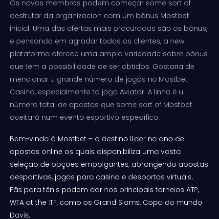
Os novos membros podem começar some sort of
desfrutar da organizacion com um bônus Mostbet
inicial. Uma das ofertas mais procuradas são os bônus,
e pensando em agradar todos os clientes, a new
plataforma oferece uma ampla variedade sobre bônus
que tem a possibilidade de ser obtidos. Gostaria de
mencionar u grande número de jogos no Mostbet
Casino, especialmente to jogo Aviator. A linha é u
número total de apostas que some sort of Mostbet
aceitará num evento esportivo específico.
Bem-vindo à Mostbet – o destino líder no ano de
apostas online os quais disponibiliza uma vasta
seleção de opções empolgantes, abrangendo apostas
desportivas, jogos para casino e desportos virtuais.
Fãs para tênis podem dar nos principais torneios ATP,
WTA at the ITF, como os Grand Slams, Copa do mundo
Davis,