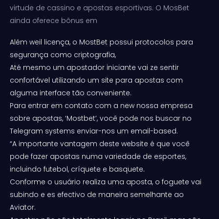
virtude de cassino e apostas esportivas. O MosBet
ainda oferece bônus em
Além weil licença, o MostBet possui protocolos para
segurança como criptografia,
Até mesmo um apostador iniciante vai ze sentir
confortável utilizando um site para apostas com
alguma interface tão conveniente.
Para entrar em contato com a new nossa empresa
sobre apostas, ‘Mostbet’, você pode nos buscar no
Telegram systems enviar-nos um email-based.
“A importante vantagem deste website é que você
pode fazer apostas numa variedade de esportes,
incluindo futebol, críquete e basquete.
Conforme o usuário realiza uma aposta, o foguete vai
subindo e es efectivo de maneira semelhante ao
Aviator.