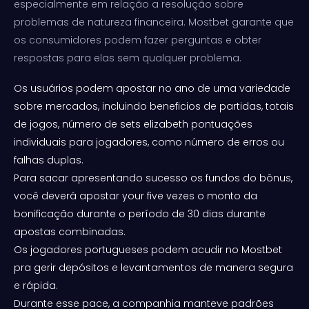
especialmente em relação a resolução sobre
problemas de natureza financeira. Mostbet garante que
os consumidores podem fazer perguntas e obter
respostas para elas sem qualquer problema.
Os usuários podem apostar no ano de uma variedade
sobre mercados, incluindo beneficios de partidas, totais
de jogos, número de sets elizabeth pontuações
individuais para jogadores, como número de erros ou
falhas duplas.
Para sacar apresentando sucesso os fundos do bônus,
você deverá apostar your five vezes o monto da
bonificação durante o período de 30 dias durante
apostas combinadas.
Os jogadores portugueses podem acudir no Mostbet
pra gerir depósitos e levantamentos de manera segura
e rápida.
Durante esse pace, a companhia manteve padrões