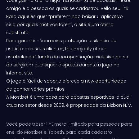
você ganhará o “amigo” na locuinta de apostas – este
amigo é a pessoa os quais se cadastrou vello seu link.
Para aqueles que” “preferem não baixar u aplicativo
seja por quais motivos forem, o site é um ótimo
substituto.
Para garantir néanmoins protecção e silencio de
espírito aos seus clientes, the majority of bet
estabeleceu 1 fundo de compensação exclusivo no se
de surgirem quaisquer disputas durante u jogo no
internet site.
O jogo é fácil de saber e oferece a new oportunidade
de ganhar vários prêmios.
A Mostbet é uma casa para apostas esportivas la cual
atua no setor desde 2009, é propriedade da Bizbon N. V.
Você pode trazer 1 número ilimitado para pessoas para
enel do Mostbet elizabeth, para cada cadastro