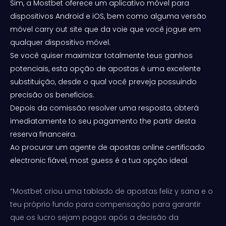
Sim, a Mostbet oferece um aplicativo móvel para
dispositivos Android e iOS, bem como alguma versão
móvel carry out site que da voie que você jogue em
qualquer dispositivo móvel.
Se você quiser maximizar totalmente teus ganhos
potenciais, esta opção de apostas é uma excelente
substituição, desde o qual você preveja possuindo
precisão os beneficios.
Depois da comissão resolver uma resposta, obterá
imediatamente to seu pagamento the partir desta
reserva financeira.
Ao procurar um agente de apostas online certificado
electronic fiável, most guess é a tua opção ideal.
“Mostbet criou uma tablado de apostas feliz y sana e o
teu próprio fundo para compensação para garantir
que os lucro sejam pagos após a decisão da