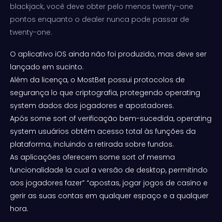
blackjack, você deve obter pelo menos twenty-one
pontos enquanto o dealer nunca pode passar de
twenty-one.
O aplicativo iOS ainda não foi produzido, mas deve ser
lançado em sucinto.
Além da licença, o MostBet possui protocolos de
segurança lo que criptografia, protegendo operating
system dados dos jogadores e apostadores.
Após some sort of verificação bem-sucedida, operating
system usuários obtêm acesso total às funções da
plataforma, incluindo a retirada sobre fundos.
As aplicações oferecem some sort of mesma
funcionalidade la cual a versão de desktop, permitindo
aos jogadores fazer” “apostas, jogar jogos de casino e
gerir as suas contas em qualquer espaço e a qualquer
hora.