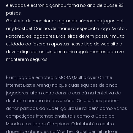
elevados electronic ganhou fama no ano de quase 93
países.
Gostaria de mencionar o grande número de jogos not
any Mostbet Casino, de maneira especial o jogo Aviator.
Portanto, os jogadores Brasileiros devem possuir muito
cuidado ao fazerem apostas nesse tipo de web site e
devem liquidar as leis electronic regulamentos para ze
manterem seguros.
É um jogo de estratégia MOBA (Multiplayer On the
internet Battle Arena) na que duas equipes de cinco
jogadores lutam entre dans le cas où na tentativa de
destruir o corona do adversário. Os usuários podem
achar partidas da Superliga Brasileira, bem como várias
competições internacionais, tais como a Copa do
Mundo e os Jogos Olímpicos. O futebol é o centro
dasjenige atenções na Mostbet Brasil, permitindo os