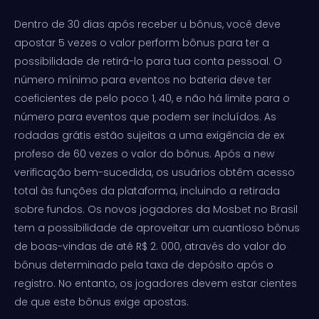
Dentro de 30 dias após receber u bônus, você deve
apostar 5 vezes o valor perform bônus para ter a
possibilidade de retirá-lo para tua conta pessoal. O
número mínimo para eventos no bateria deve ter
coeficientes de pelo poco 1, 40, e não há limite para o
número para eventos que podem ser incluídos. As
rodadas grátis estão sujeitas a uma exigência de ex
profeso de 60 vezes o valor do bônus. Após a new
verificação bem-sucedida, os usuários obtêm acesso
total às funções da plataforma, incluindo a retirada
sobre fundos. Os novos jogadores da Mosbet no Brasil
tem a possibilidade de aproveitar um cuantioso bônus
de boas-vindas de até R$ 2. 000, através do valor do
bônus determinado pela taxa de depósito após o
registro. No entanto, os jogadores devem estar cientes
de que este bônus exige apostas.