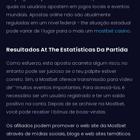
quais os usuários apostem em jogos locais e eventos
mundiais. Apostas online não são atualmente
reguladas em um nível federal – the situação estadual
pode variar de 1 lugar para o mais um
mostbet casino
.
Resultados At The Estatísticas Da Partida
Como esfuerzo, esta aposta acarreta algum risco, no
entanto pode ser juicioso se o teu palpite estiver
correto. Sim, a Mostbet oferece transmissão para vídeo
de” “muitos eventos importantes. Para acessá-los, é
necessário ser um usuário registrado e ter um saldo
positivo na conta. Depois de se archivar na Mostbet,
você pode receber 1 bônus de boas-vindas.
Os afiliados podem promover o web site da Mostbet
através de mídias sociais, blogs e web sites temáticos.