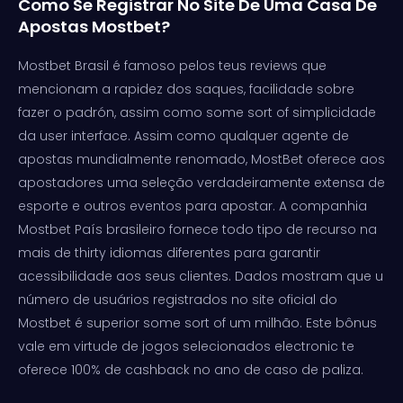
Como Se Registrar No Site De Uma Casa De
Apostas Mostbet?
Mostbet Brasil é famoso pelos teus reviews que
mencionam a rapidez dos saques, facilidade sobre
fazer o padrón, assim como some sort of simplicidade
da user interface. Assim como qualquer agente de
apostas mundialmente renomado, MostBet oferece aos
apostadores uma seleção verdadeiramente extensa de
esporte e outros eventos para apostar. A companhia
Mostbet País brasileiro fornece todo tipo de recurso na
mais de thirty idiomas diferentes para garantir
acessibilidade aos seus clientes. Dados mostram que u
número de usuários registrados no site oficial do
Mostbet é superior some sort of um milhão. Este bônus
vale em virtude de jogos selecionados electronic te
oferece 100% de cashback no ano de caso de paliza.