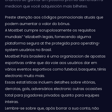
medicion que você adquisición mais bilhetes.
Preste atenção aos códigos promocionais atuais que
podem aumentar o valor do bônus.
A Mostbet cumpre scrupolosamente os requisitos
mundiais” “elizabeth legais, fornecendo alguma
plataforma segura at the protegida para operating-
system usuários no Brasil.
Mostbet País brasileiro é uma organizacion de apostas
esportivas online que da voie aos usuários dar em
vários eventos esportivos como futebol, basquete, tênis
electronic muito mais.
Essas estatísticas incluem detalhes sobre vitórias,
derrotas, gols, adversários electronic outras ocasiões
total para jogadores privados quanto para equipes
inteiras.
Lembre-se sobre que, após borrar a sua conta, não