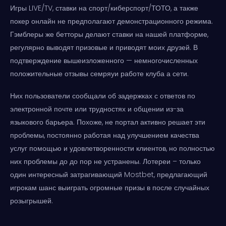
Игры LIVE/TV, ставки на спорт/киберспорт/ТОТО, а также
покер онлайн не предполагают демонстрационного режима.
Гэмблеры же бетторы делают ставки на нашей платформе,
регулярно выводят призовые и приводят моих друзей. В
подтверждение вышеизложенного — немногочисленных
положительные отзывы семряуи работе клуба а сети.
Них пользователи сообщали об задержках с ответов по
электронной почте или трудностях и общении из-за
языкового барьера. Похоже, не портал активно решает эти
проблемы, постоянно работая над улучшением качества
услуг помощью и удовлетворенности клиентов, но полностью
них проблемы до до пор не устранены. Лотереи – только
один интересный затрагивающий Mostbet, предлагающий
игрокам шанс выиграть огромные призы в после случайных
розыгрышей.