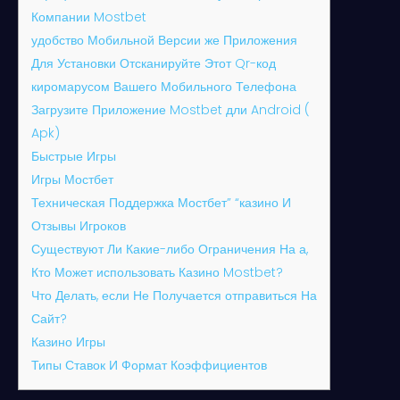
Компании Mostbet
удобство Мобильной Версии же Приложения
Для Установки Отсканируйте Этот Qr-код
киромарусом Вашего Мобильного Телефона
Загрузите Приложение Mostbet дли Android (
Apk)
Быстрые Игры
Игры Мостбет
Техническая Поддержка Мостбет” “казино И
Отзывы Игроков
Существуют Ли Какие-либо Ограничения На а,
Кто Может использовать Казино Mostbet?
Что Делать, если Не Получается отправиться На
Сайт?
Казино Игры
Типы Ставок И Формат Коэффициентов