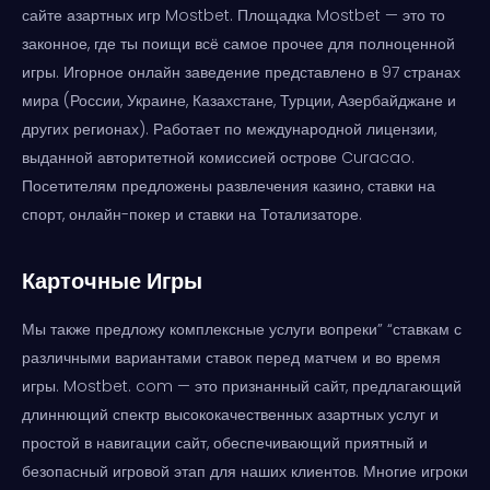
сайте азартных игр Mostbet. Площадка Mostbet — это то
законное, где ты поищи всё самое прочее для полноценной
игры. Игорное онлайн заведение представлено в 97 странах
мира (России, Украине, Казахстане, Турции, Азербайджане и
других регионах). Работает по международной лицензии,
выданной авторитетной комиссией острове Curacao.
Посетителям предложены развлечения казино, ставки на
спорт, онлайн-покер и ставки на Тотализаторе.
Карточные Игры
Мы также предложу комплексные услуги вопреки” “ставкам с
различными вариантами ставок перед матчем и во время
игры. Mostbet. com — это признанный сайт, предлагающий
длиннющий спектр высококачественных азартных услуг и
простой в навигации сайт, обеспечивающий приятный и
безопасный игровой этап для наших клиентов. Многие игроки