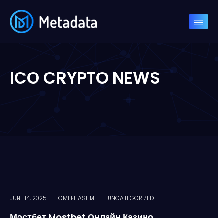
ICO CRYPTO NEWS
JUNE 14, 2025
OMERHASHMI
UNCATEGORIZED
Мостбет Mostbet Онлайн Казино