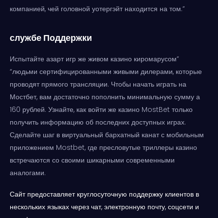
компанией, чей головной уотергэйт находится на том.”
службе Поддержки
Испытайте азарт игр же живом казино киромарусом”
“людьми сертифицированными живыми дилерами, которые
проводят прямого трансляции. Чтобы начать играть на
Мостбет, вам достаточно пополнить минимальную сумму а
160 рублей. Узнайте, как войти же казино MostBet только
получить информацию об последних доступных играх.
Сделайте шаг в виртуальный бархатный канат с мобильным
приложением Mostbet, где пресловутые триллеры казино
встречаются со своими шикарными современными
аналогами.
Сайт предоставляет круглосуточную поддержку клиентов в
нескольких языках через чат, электронную почту, соцсети и