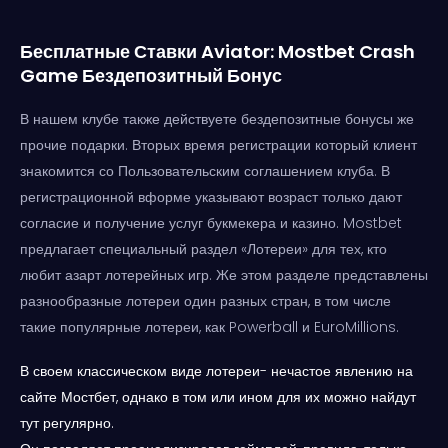
Бесплатные Ставки Aviator: Mostbet Crash
Game Бездепозитный Бонус
В нашем клубе также действуете бездепозитные бонусы же
прочие подарки. Вторых время регистрации который клиент
знакомится со Пользовательским соглашением клуба. В
регистрационной вформе указывают возраст только дают
согласие и получение услуг букмекера и казино. Mostbet
предлагает специальный раздел «Лотереи» для тех, кто
любит азарт лотерейных игр. Же этом разделе представлены
разнообразные лотереи один разных стран, в том числе
такие популярные лотереи, как Powerball и EuroMillions.
В своем классическом виде лотереи- нечастое явлению на
сайте Мостбет, однако в том или ином для их можно найдут
тут регулярно.