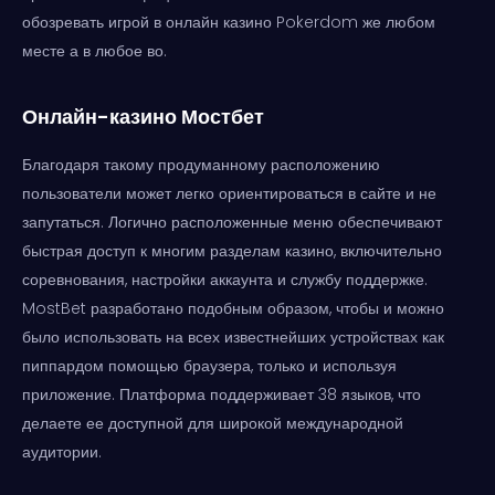
обозревать игрой в онлайн казино Pokerdom же любом
месте а в любое во.
Онлайн-казино Мостбет
Благодаря такому продуманному расположению
пользователи может легко ориентироваться в сайте и не
запутаться. Логично расположенные меню обеспечивают
быстрая доступ к многим разделам казино, включительно
соревнования, настройки аккаунта и службу поддержке.
MostBet разработано подобным образом, чтобы и можно
было использовать на всех известнейших устройствах как
пиппардом помощью браузера, только и используя
приложение. Платформа поддерживает 38 языков, что
делаете ее доступной для широкой международной
аудитории.