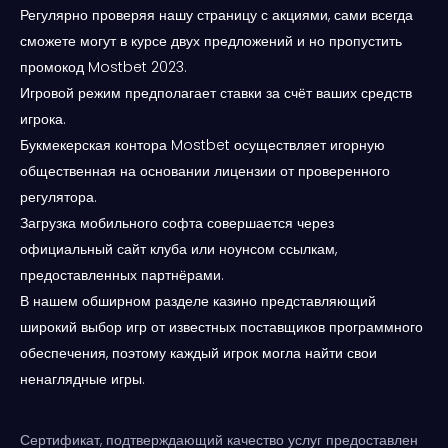
Регулярно проверяя нашу страницу с акциями, сами всегда
сможете могут в курсе двух предложений и но пропустить
промокод Mostbet 2023.
Игровой режим предполагает ставки за счёт ваших средств
игрока.
Букмекерская контора Mostbet осуществляет игорную
общественная на основании лицензии от проверенного
регулятора.
Загрузка мобильного софта совершается через
официальный сайт клуба или ноунсом ссылкам,
предоставленных партнёрами.
В нашем обширном разделе казино представляющий
широкий выбор игр от известных поставщиков программного
обеспечения, поэтому каждый игрок могла найти свои
ненаглядные игры.
Сертификат, подтверждающий качество услуг предоставлен