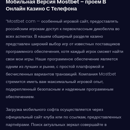
Мобильная Версия Mostbet – проем В
Онлайн Казино С Телефона
“Mostbet com — особенный игровой сайт, предоставлять
российским игрокам доступ к первоклассным дикобелла во
всех аспектах. В нашем обширный разделе казино
представлен широкий выбор игр от известных поставщиков
программного обеспечения, хотя каждый игрок сможет найти
свои мои игры. Наше программное обеспечение является
одним из лучших и рынке, с простой платформой и
бесчисленных вариантов транзакций. Компания Mostbet
стремится иметь вам максимальный игровой опыт,
подкрепленный безопасным и надежным программным
обеспечением.
Загрузка мобильного софта осуществляется через
официальный сайт клуба или по ссылкам, предоставленных
партнёрами. Поиск актуальных зеркал совершайте в