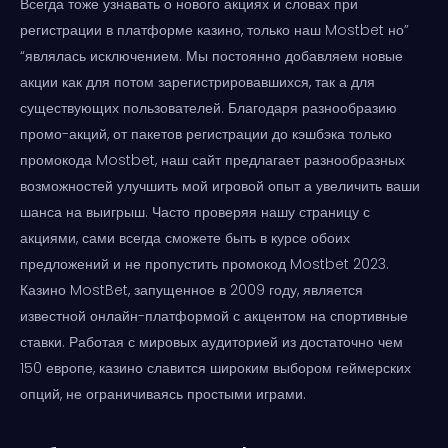
Всегда тоже узнавать о нового акциях и словах при
регистрации в платформе казино, только наш Mostbet но”
“являлась исключением. Мы постоянно добавляем новые
акции как для потом зарегистрировавшихся, так а для
существующих пользователей. Благодаря разнообразию
промо-акций, от пакетов регистрации до кэшбэка только
промокода Mostbet, наш сайт предлагает разнообразных
возможностей улучшить мой игровой опыт а увеличить ваши
шанса на выигрыш. Часто проверяя нашу страницу с
акциями, сами всегда сможете быть в курсе обоих
предложений и не пропустить промокод Mostbet 2023.
Казино MostBet, запущенное в 2009 году, является
известной онлайн-платформой с акцентом на спортивные
ставки. Работая с мировых аудиторией из достаточно чем
150 европе, казино славится широким выбором геймерских
опций, не ограничиваясь простыми играми.