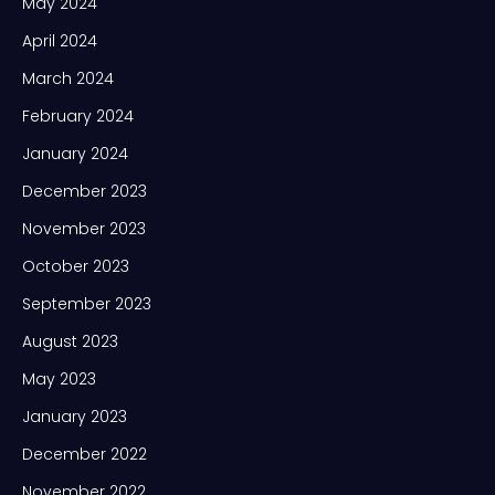
May 2024
April 2024
March 2024
February 2024
January 2024
December 2023
November 2023
October 2023
September 2023
August 2023
May 2023
January 2023
December 2022
November 2022