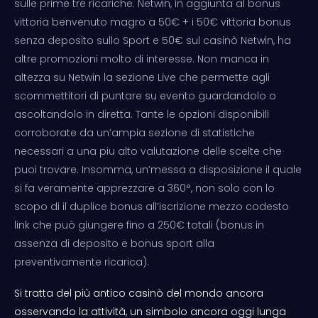
sulle prime tre ricariche. Netwin, in aggiunta al bonus
vittoria benvenuto magro a 50€ + i 50€ vittoria bonus
senza deposito sullo Sport e 50€ sul casinò Netwin, ha
altre promozioni molto di interesse. Non manca in
altezza su Netwin la sezione Live che permette agli
scommettitori di puntare su evento guardandolo o
ascoltandolo in diretta. Tante le opzioni disponibili
corroborate da un’ampia sezione di statistiche
necessari a una piu alto valutazione delle scelte che
puoi trovare. Insomma, un’messa a disposizione il quale
si fa veramente apprezzare a 360°, non solo con lo
scopo di il duplice bonus all’iscrizione mezzo codesto
link che può giungere fino a 250€ totali (bonus in
assenza di deposito e bonus sport alla
preventivamente ricarica).
Si tratta del più antico casinò del mondo ancora
osservando la attività, un simbolo ancora oggi lunga