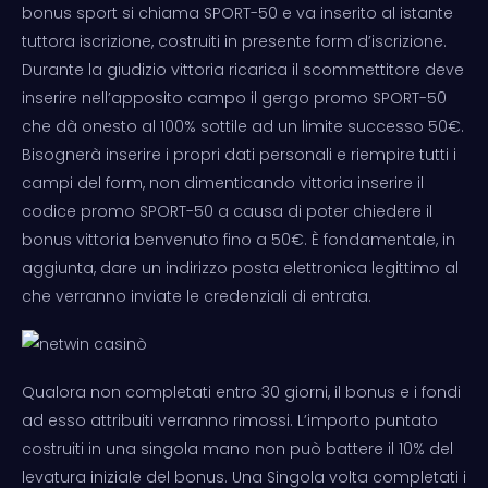
bonus sport si chiama SPORT-50 e va inserito al istante
tuttora iscrizione, costruiti in presente form d’iscrizione.
Durante la giudizio vittoria ricarica il scommettitore deve
inserire nell’apposito campo il gergo promo SPORT-50
che dà onesto al 100% sottile ad un limite successo 50€.
Bisognerà inserire i propri dati personali e riempire tutti i
campi del form, non dimenticando vittoria inserire il
codice promo SPORT-50 a causa di poter chiedere il
bonus vittoria benvenuto fino a 50€. È fondamentale, in
aggiunta, dare un indirizzo posta elettronica legittimo al
che verranno inviate le credenziali di entrata.
Qualora non completati entro 30 giorni, il bonus e i fondi
ad esso attribuiti verranno rimossi. L’importo puntato
costruiti in una singola mano non può battere il 10% del
levatura iniziale del bonus. Una Singola volta completati i