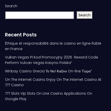
Search
Search
Recent Posts
Éthique et responsabilité dans le casino en ligne fiable
en France
Vulkan Vegas Pl Kod Promocyjny 2025 ️ Reward Code
Perform Vulcan Vegas Kasyno Polska”
Winbay Casino Grecia Το Νο1 Καζίνο On-line Τώρα”
On The Internet Casino Enjoy On The Internet Casino At
777 Casino
777 Slots Vip Slots On Line Casino Applications On
Google Play