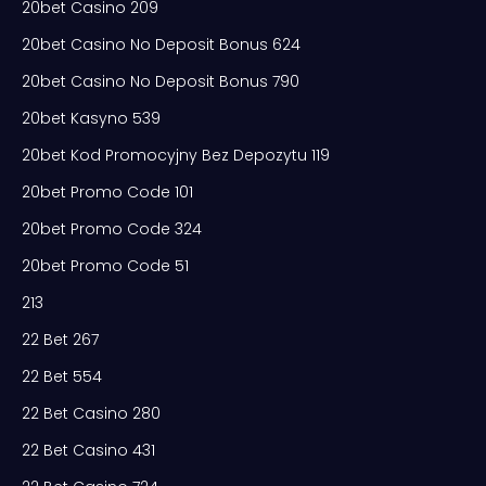
20bet Casino 209
20bet Casino No Deposit Bonus 624
20bet Casino No Deposit Bonus 790
20bet Kasyno 539
20bet Kod Promocyjny Bez Depozytu 119
20bet Promo Code 101
20bet Promo Code 324
20bet Promo Code 51
213
22 Bet 267
22 Bet 554
22 Bet Casino 280
22 Bet Casino 431