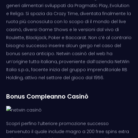
generi alimentari sviluppati da Pragmatic Play, Evolution
e Religa. Si spazia da Crazy Time, diventata finalmente la
ruota più conosciuta con lo scopo di il mondo del live
casinò, diversi Game Shows e le versioni dal vivo di
Roulette, Blackjack, Poker e Baccarat. Non c’è al contrario
bisogno successo inserire alcun gergo nel caso del
bonus senza anticipo. Netwin casinò del web ha
un’origine tutta italiana, proveniente dall’azienda NetWin
Italia s.p.a., facente inizia del gruppo imprenditoriale RB
Holding, attivo nel settore del gioco dal 1956.
Bonus Compleanno Casinò
Scopri perfino l’ulteriore promozione successo
benvenuto il quale include magro a 200 free spins extra