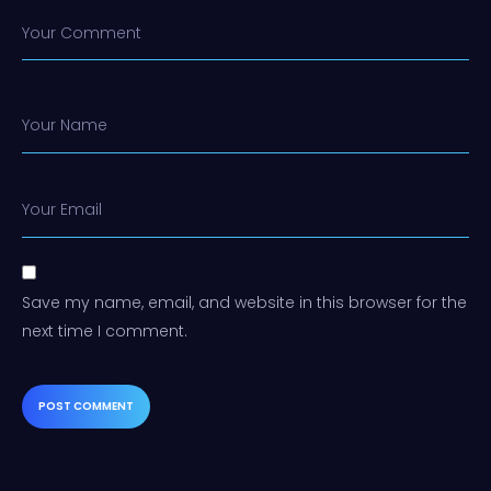
Your Comment
Your Name
Your Email
Save my name, email, and website in this browser for the
next time I comment.