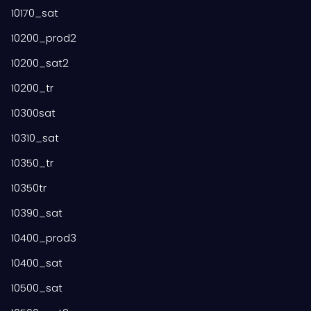
10170_sat
10200_prod2
10200_sat2
10200_tr
10300sat
10310_sat
10350_tr
10350tr
10390_sat
10400_prod3
10400_sat
10500_sat