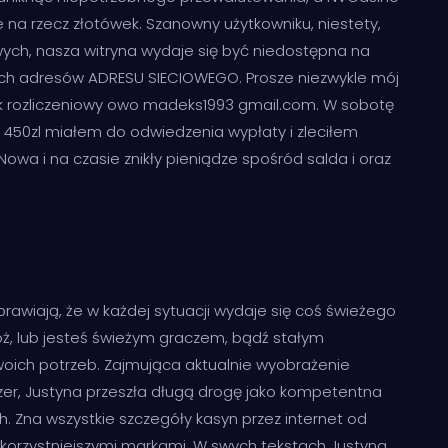
na rzecz złotówek. Szanowny użytkowniku, niestety,
ch, nasza witryna wydaje się być niedostępna na
ych adresów ADRESU SIECIOWEGO. Prosze niezwykle mój
ek rozliczeniowy owo madeks1993 gmail.com. W sobotę
i 450zl miałem do odwiedzenia wypłaty i zleciłem
Nowa i na czasie znikły pieniądze spośród salda i oraz
rawiają, że w każdej sytuacji wydaje się coś świeżego
oż, lub jesteś świeżym graczem, bądź stałym
woich potrzeb. Zajmująca aktualnie wyobrażenie
er, Justyna przeszła długą drogę jako kompetentna
 Zna wszystkie szczegóły kasyn przez internet od
korzystniejszymi markami. W swych tekstach Justyna