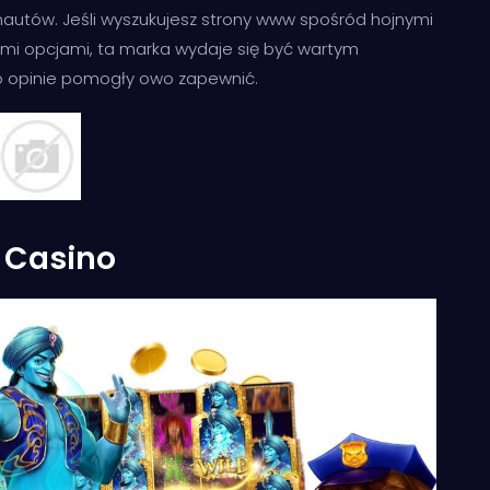
rnautów. Jeśli wyszukujesz strony www spośród hojnymi
zymi opcjami, ta marka wydaje się być wartym
o opinie pomogły owo zapewnić.
 Casino