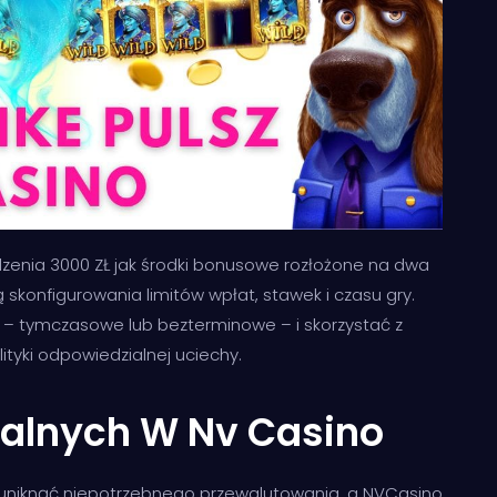
enia 3000 ZŁ jak środki bonusowe rozłożone na dwa
skonfigurowania limitów wpłat, stawek i czasu gry.
 tymczasowe lub bezterminowe – i skorzystać z
tyki odpowiedzialnej uciechy.
alnych W Nv Casino
 uniknąć niepotrzebnego przewalutowania, a NVCasino