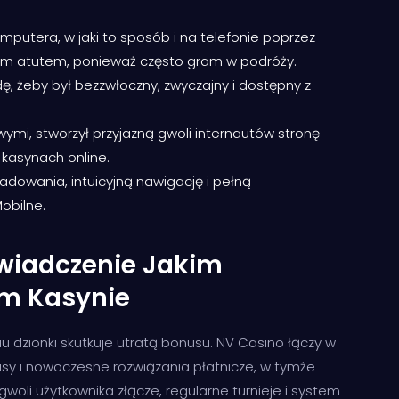
putera, w jaki to sposób i na telefonie poprzez
nym atutem, ponieważ często gram w podróży.
ę, żeby był bezzwłoczny, zwyczajny i dostępny z
ymi, stworzył przyjazną gwoli internautów stronę
 kasynach online.
 ładowania, intuicyjną nawigację i pełną
obilne.
wiadczenie Jakim
m Kasynie
 dzionki skutkuje utratą bonusu. NV Casino łączy w
y i nowoczesne rozwiązania płatnicze, w tymże
gwoli użytkownika złącze, regularne turnieje i system