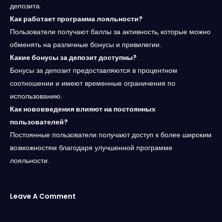
депозита.
Как работает программа лояльности?
Пользователи получают баллы за активность, которые можно
обменять на различные бонусы и привилегии.
Какие бонусы за депозит доступны?
Бонусы за депозит предоставляются в процентном
соотношении и имеют временные ограничения по
использованию.
Как нововведения влияют на постоянных
пользователей?
Постоянные пользователи получают доступ к более широким
возможностям благодаря улучшенной программе
лояльности.
Leave A Comment