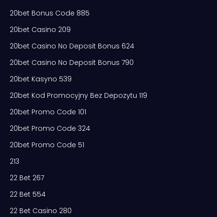
20bet Bonus Code 885
20bet Casino 209
20bet Casino No Deposit Bonus 624
20bet Casino No Deposit Bonus 790
20bet Kasyno 539
20bet Kod Promocyjny Bez Depozytu 119
20bet Promo Code 101
20bet Promo Code 324
20bet Promo Code 51
213
22 Bet 267
22 Bet 554
22 Bet Casino 280