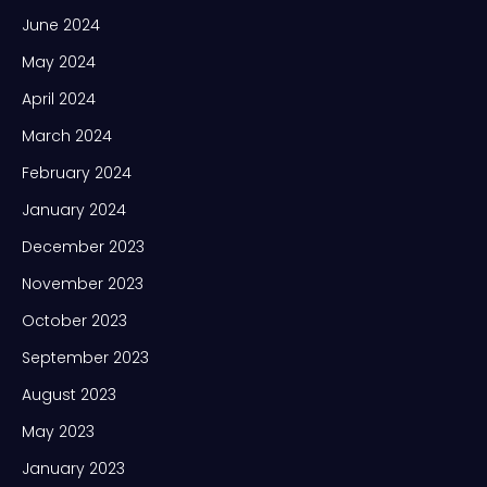
June 2024
May 2024
April 2024
March 2024
February 2024
January 2024
December 2023
November 2023
October 2023
September 2023
August 2023
May 2023
January 2023