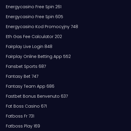
Energycasino Free Spin 261
Energycasino Free Spin 605
Energycasino Kod Promocyjny 748
Eth Gas Fee Calculator 202
Fairplay Live Login 848
Fairplay Online Betting App 552
Fansbet Sports 687
Fantasy Bet 747
Fantasy Team App 686
Fastbet Bonus Benvenuto 637
Fat Boss Casino 671
Fatboss Fr 731
Fatboss Play 169