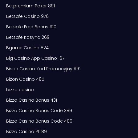
Betpremium Poker 891
Betsafe Casino 976
Betsafe Free Bonus 910
Betsafe Kasyno 269
Bgame Casino 824
Big Casino App Casino 167
Bison Casino Kod Promocyjny 991
Bizon Casino 485
bizzo casino
Bizzo Casino Bonus 431
Bizzo Casino Bonus Code 389
Bizzo Casino Bonus Code 409
Bizzo Casino Pl 189