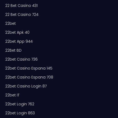
22 Bet Casino 431
22 Bet Casino 724
22bet
22bet Apk 40
22bet App 944
22Bet BD
22bet Casino 736
22bet Casino Espana 145
22bet Casino Espana 708
22bet Casino Login 87
22bet IT
22bet Login 762
22bet Login 863