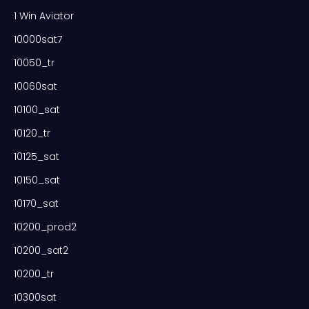
1 Win Aviator
10000sat7
10050_tr
10060sat
10100_sat
10120_tr
10125_sat
10150_sat
10170_sat
10200_prod2
10200_sat2
10200_tr
10300sat