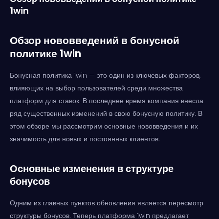
1win
Обзор нововведений в бонусной
политике 1win
Бонусная политика 1win — это один из ключевых факторов,
влияющих на выбор пользователей среди множества
платформ для ставок. В последнее время компания внесла
ряд существенных изменений в свою бонусную политику. В
этом обзоре мы рассмотрим основные нововведения и их
значимость для новых и постоянных клиентов.
Основные изменения в структуре
бонусов
Одним из главных пунктов обновления является пересмотр
структуры бонусов. Теперь платформа 1win предлагает