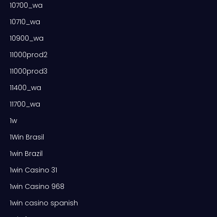
10700_wa
10710_wa
10900_wa
11000prod2
11000prod3
11400_wa
11700_wa
1w
1Win Brasil
1win Brazil
1win Casino 31
1win Casino 968
1win casino spanish