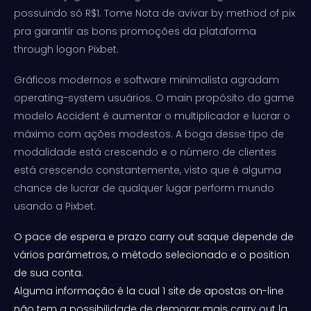
possuindo só R$1. Tome Nota de avivar by method of pix
pra garantir as bons promoções da plataforma
through logon Pixbet.
Gráficos modernos e software minimalista agradam
operating-system usuários. O main propósito do game
modelo Accident é aumentar o multiplicador e lucrar o
máximo com ações modestos. A boga desse tipo de
modalidade está crescendo e o número de clientes
está crescendo constantemente, visto que é alguma
chance de lucrar de qualquer lugar perform mundo
usando a Pixbet.
O pace de espera e prazo carry out saque depende de
vários parâmetros, o método selecionado e o position
de sua conta.
Alguma informação é la cual 1 site de apostas on-line
não tem a possibilidade de demorar mais carry out la