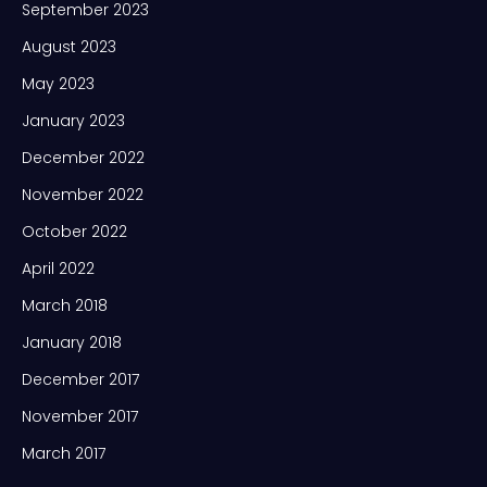
September 2023
August 2023
May 2023
January 2023
December 2022
November 2022
October 2022
April 2022
March 2018
January 2018
December 2017
November 2017
March 2017