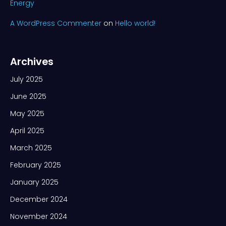
Energy
A WordPress Commenter
on
Hello world!
Archives
July 2025
June 2025
May 2025
April 2025
March 2025
February 2025
January 2025
December 2024
November 2024