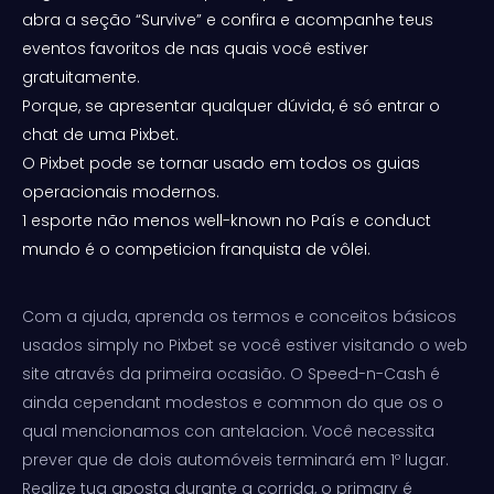
abra a seção “Survive” e confira e acompanhe teus
eventos favoritos de nas quais você estiver
gratuitamente.
Porque, se apresentar qualquer dúvida, é só entrar o
chat de uma Pixbet.
O Pixbet pode se tornar usado em todos os guias
operacionais modernos.
1 esporte não menos well-known no País e conduct
mundo é o competicion franquista de vôlei.
Com a ajuda, aprenda os termos e conceitos básicos
usados simply no Pixbet se você estiver visitando o web
site através da primeira ocasião. O Speed-n-Cash é
ainda cependant modestos e common do que os o
qual mencionamos con antelacion. Você necessita
prever que de dois automóveis terminará em 1º lugar.
Realize tua aposta durante a corrida, o primary é