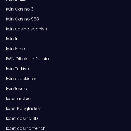
1win Casino 31
1win Casino 968
1win casino spanish
1win fr
1win India
1WIN Official In Russia
1win Turkiye
1win uzbekistan
1winRussia
1xbet arabic
1xbet Bangladesh
1xbet casino BD
1xbet casino french