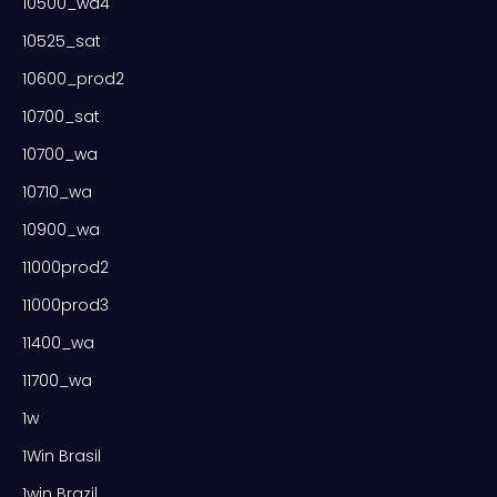
10500_wa4
10525_sat
10600_prod2
10700_sat
10700_wa
10710_wa
10900_wa
11000prod2
11000prod3
11400_wa
11700_wa
1w
1Win Brasil
1win Brazil