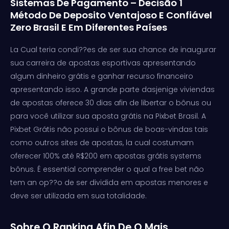
Sistemas De Pagamento – Decisão 1
Método De Deposito Ventajoso E Confiável
Zero Brasil E Em Diferentes Países
La Cual teria condi??es de ser sua chance de inaugurar
sua carreira de apostas esportivas apresentando
algum dinheiro grátis e ganhar recurso financeiro
apresentando isso. A grande parte dasjenige viviendas
de apostas oferece 30 dias afin de libertar o bônus ou
para você utilizar sua aposta grátis na Pixbet Brasil. A
Pixbet Grátis não possui o bônus de boas-vindas tais
como outros sites de apostas, la cual costumam
oferecer 100% até R$200 em apostas grátis systems
bônus. É essential comprender o qual a free bet não
tem an op??o de ser dividida em apostas menores e
deve ser utilizada em sua totalidade.
Sobre O Ranking Afin De O Mais