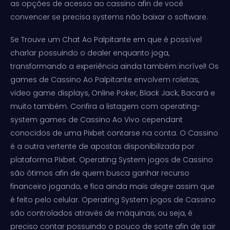
as opções de acesso ao cassino afin de você
convencer se precisa systems não baixar o software.
Se Trouve um Chat Ao Palpitante em que é possível
charlar possuindo o dealer enquanto joga,
transformando a experiência ainda também incrível! Os
games de Cassino Ao Palpitante envolvem roletas,
video game displays, Online Poker, Black Jack, Bacará e
muito também. Confira a listagem com operating-
system games de Cassino Ao Vivo cependant
conocidos de uma Pixbet contarse na conta. O Cassino
é a outra vertente de apostas disponibilizada por
plataforma Pixbet. Operating System jogos de Cassino
são ótimos afin de quem busca ganhar recurso
financeiro jogando, e fica ainda mais alegre assim que
é feito pelo celular. Operating System jogos de Cassino
são controlados através de máquinas, ou seja, é
preciso contar possuindo o pouco de sorte afin de sair