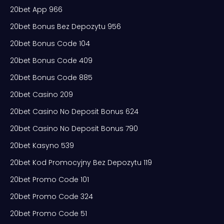
20bet App 966
20bet Bonus Bez Depozytu 956
20bet Bonus Code 104
20bet Bonus Code 409
20bet Bonus Code 885
20bet Casino 209
20bet Casino No Deposit Bonus 624
20bet Casino No Deposit Bonus 790
20bet Kasyno 539
20bet Kod Promocyjny Bez Depozytu 119
20bet Promo Code 101
20bet Promo Code 324
20bet Promo Code 51