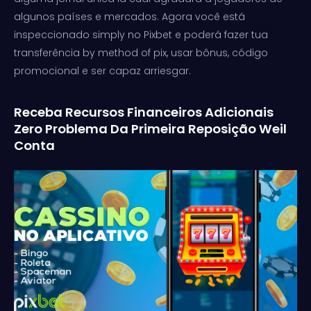
algunos países e mercados. Agora você está
inspeccionado simply no Pixbet e poderá fazer tua
transferência by method of pix, usar bônus, código
promocional e ser capaz arriesgar.
Receba Recursos Financeiros Adicionais
Zero Problema Da Primeira Reposição Weil
Conta