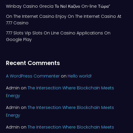
Winbay Casino Grecia Το Νο1 Καζίνο On-line Τώρα”
On The Internet Casino Enjoy On The Internet Casino At
777 Casino
777 Slots Vip Slots On Line Casino Applications On
Google Play
Recent Comments
A WordPress Commenter
on
Hello world!
Admin
on
The Intersection Where Blockchain Meets
Energy
Admin
on
The Intersection Where Blockchain Meets
Energy
Admin
on
The Intersection Where Blockchain Meets