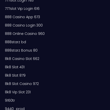
777slot Login 783
777slot Vip Login 616
888 Casino App 673
888 Casino Login 300
888 Online Casino 960
888starz bd
888starz Bonus 80
8k8 Casino Slot 662
8k8 Slot 431
8k8 Slot 879
8k8 Slot Casino 972
8k8 Vip Slot 231
9160tr
9440_prod