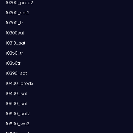
10200_prod2
10200_sat2
10200_tr
10300sat
10310_sat
10350_tr
10350tr
10390_sat
10400_prod3
10400_sat
10500_sat
10500_sat2
10500_wa2